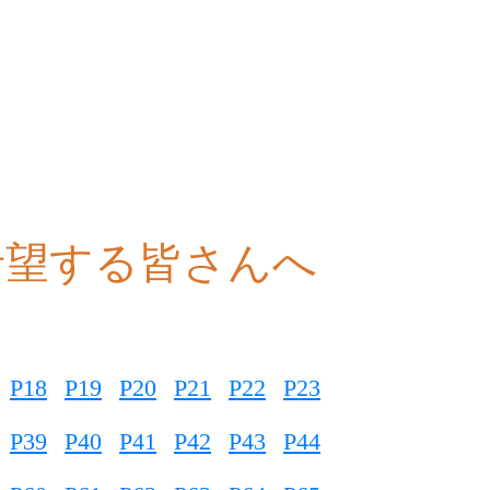
希望する皆さんへ
P18
P19
P20
P21
P22
P23
P39
P40
P41
P42
P43
P44