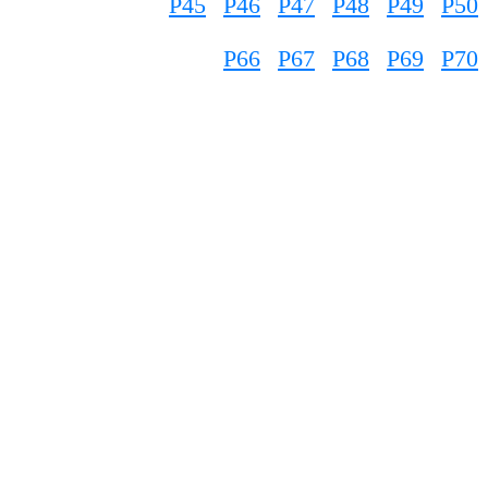
P45
P46
P47
P48
P49
P50
P66
P67
P68
P69
P70