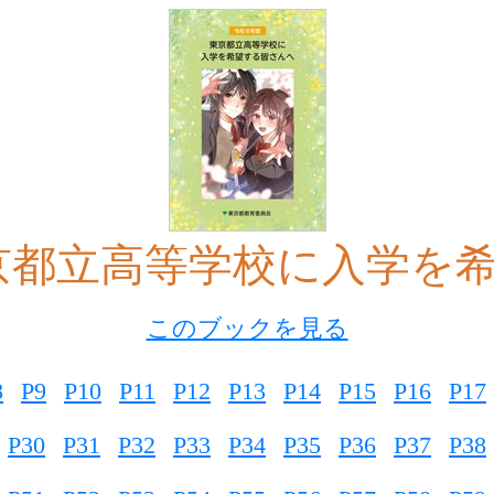
京都立高等学校に入学を
このブックを見る
8
P9
P10
P11
P12
P13
P14
P15
P16
P17
P30
P31
P32
P33
P34
P35
P36
P37
P38