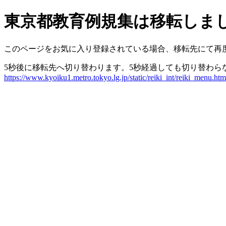
東京都教育例規集は移転しま
このページをお気に入り登録されている場合、移転先にて再
5秒後に移転先へ切り替わります。5秒経過しても切り替わら
https://www.kyoiku1.metro.tokyo.lg.jp/static/reiki_int/reiki_menu.htm