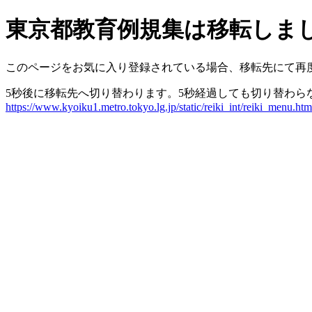
東京都教育例規集は移転しま
このページをお気に入り登録されている場合、移転先にて再
5秒後に移転先へ切り替わります。5秒経過しても切り替わら
https://www.kyoiku1.metro.tokyo.lg.jp/static/reiki_int/reiki_menu.htm