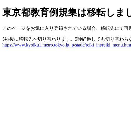
東京都教育例規集は移転しま
このページをお気に入り登録されている場合、移転先にて再
5秒後に移転先へ切り替わります。5秒経過しても切り替わら
https://www.kyoiku1.metro.tokyo.lg.jp/static/reiki_int/reiki_menu.htm