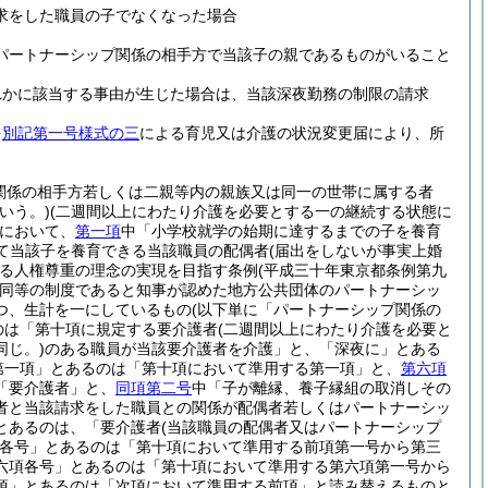
求をした職員の子でなくなった場合
パートナーシップ関係の相手方で当該子の親であるものがいること
れかに該当する事由が生じた場合は、当該深夜勤務の制限の請求
を
別記第一号様式の三
による育児又は介護の状況変更届により、所
関係の相手方若しくは二親等内の親族又は同一の世帯に属する者
いう。)
(二週間以上にわたり介護を必要とする一の継続する状態に
において、
第一項
中「小学校就学の始期に達するまでの子を養育
て当該子を養育できる当該職員の配偶者
(届出をしないが事実上婚
る人権尊重の理念の実現を目指す条例
(平成三十年東京都条例第九
同等の制度であると知事が認めた地方公共団体のパートナーシッ
つ、生計を一にしているもの
(以下単に「パートナーシップ関係の
のは「第十項に規定する要介護者
(二週間以上にわたり介護を必要と
じ。)
のある職員が当該要介護者を介護」と、「深夜に」とある
第一項」とあるのは「第十項において準用する第一項」と、
第六項
「要介護者」と、
同項第二号
中「子が離縁、養子縁組の取消しその
者と当該請求をした職員との関係が配偶者若しくはパートナーシッ
とあるのは、「要介護者
(当該職員の配偶者又はパートナーシップ
各号」とあるのは「第十項において準用する前項第一号から第三
六項各号」とあるのは「第十項において準用する第六項第一号から
項」とあるのは「次項において準用する前項」と読み替えるものと