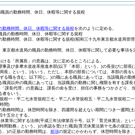
局職員の勤務時間、休日、休暇等に関する規程
の勤務時間、休日、休暇等に関する規程
を次のように定める。
職員の勤務時間、休日、休暇等に関する規程
の勤務時間、休日、休暇等に関する規程(昭和三十九年東京都水道局管理
、東京都水道局の職員の勤務時間、休日、休暇等に関して必要な事項を
おける「所属長」の意義は、次に定めるところによる。
理事及び多摩水道改革推進本部
(以下「本部」という。)
の長並びに部長
「局長」という。)
をいう。
ただし、本部の部長については、本部の長を
準ずる職を含む。以下同じ。)
の職にある職員にあっては、当該職員の勤
る職員以外の職員にあっては、当該職員の勤務に関し権限を有する課長
る「課長代理」の意義は、課長の命を受け、担任の事務をつかさどり、
る者をいう。
管規程一・平二七水管規程三七・平二八水管規程五・平二九水管規程二一
時間)
の勤務時間は、休憩時間を除き、四週間を超えない期間につき一週間
(
四十五分とする。
児休業等に関する法律
(平成三年法律第百十号。以下「育児休業法」という
短時間勤務」という。)
の承認を受けた職員
(育児休業法第十七条の規定
う。)
の正規の勤務時間は、
前項
の規定にかかわらず、休憩時間を除き、