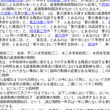
一項
(
同条第九項
において準用する
同条第一項
を含む。)
の規定による請求
規定による請求があったときは、超過勤務免除開始日から起算して
同項
)
の期間については、超過勤務制限請求がなかったものとみなす。
第六項第一号
及び
第二号
を除く。)
は、要介護者を介護する職員の超過勤
るまでの子を養育する職員が当該子を養育」とあるのは「要介護者のあ
準用する前項」と、
第五項第一号
中「子」とあるのは「要介護者」と、
求をした職員の子でなくなった」とあるのは「要介護者と当該請求をし
でなくなった」と、
同項第三号
中「子と同居しない」とあるのは「要介
く。)
と同一の世帯に属さない」と、
第六項
中「次の」とあるのは「第十
準用する前二項」と、「第五項」とあるのは「第十項において準用する
「前項」とあるのは「第十項において準用する前項」と、
前項
中「、第
管規程二二・追加、平二八水管規程三二・令二水管規程四二・令四水管規
職員の超過勤務の制限)
長は、小学校就学の始期に達するまでの子を養育する職員が当該子を養
げる時間を超える超過勤務
(深夜及び週休日における超過勤務を除く。)
けることのできない事由に基づく臨時の勤務の必要がある場合は、この
二時間
から金曜日までの七日間をいう。以下この号において同じ。)
について六
書類の作成等の業務に従事させる場合には、二週について十二時間)
う。)
について二十四時間
日から翌年の三月三十一日までをいう。以下この条において同じ。)
につ
る超過勤務の制限
(以下「超過勤務の制限」という。)
を請求するときは、
超過勤務制限開始日」という。)
及び期間
(一年又は一年に満たない月を単
のとする。