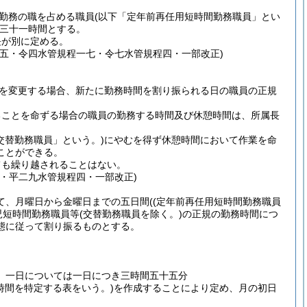
勤務の職を占める職員
(以下「定年前再任用短時間勤務職員」とい
三十一時間とする。
長が別に定める。
五・令四水管規程一七・令七水管規程四・一部改正)
を変更する場合、新たに勤務時間を割り振られる日の職員の正規
ることを命ずる場合の職員の勤務する時間及び休憩時間は、所属長
交替勤務職員」という。)
にやむを得ず休憩時間において作業を命
ことができる。
ても繰り越されることはない。
・平二九水管規程四・一部改正)
て、月曜日から金曜日までの五日間
(
(定年前再任用短時間勤務職員
児短時間勤務職員等
(交替勤務職員を除く。)
の正規の勤務時間につ
態に従って割り振るものとする。
、一日については一日につき三時間五十五分
時間を特定する表をいう。)
を作成することにより定め、月の初日