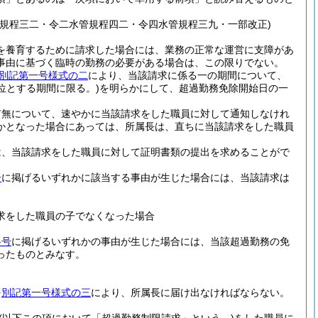
規程三二・令二水管規程四二・令四水管規程三九・一部改正)
を養育するために請求した場合には、業務の正常な運営に支障があ
事由に基づく臨時の勤務の必要がある場合は、この限りでない。
別記第一号様式の二
により、当該請求に係る一の期間について、
位とする期間に限る。)
を明らかにして、超過勤務免除開始日の一
有無について、速やかに当該請求をした職員に対して通知しなけれ
かとなった場合にあっては、所属長は、直ちに当該請求をした職員
は、当該請求をした職員に対して証明書類の提出を求めることがで
号
に掲げるいずれかに該当する事由が生じた場合には、当該請求は
求をした職員の子でなくなった場合
各号
に掲げるいずれかの事由が生じた場合には、当該超過勤務の免
ったものとみなす。
を
別記第一号様式の三
により、所属長に届け出なければならない。