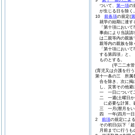
9
第十一条の三第
ついて、
第一項
の
が生じる日を除く。
10
前各項
の規定
(
就学の始期に達す
「第十項において
事由により当該請
は二親等内の親族
親等内の親族を除
「第十項において
する第四項」と、
ものとする。
(平二二水
(育児又は介護を行う
第十一条の三
所属
合を除き、次に掲
し、災害その他避
一
一日について
二
一週
(土曜日
に必要な計算、
三
一月
(暦月をい
四
一年
(四月一
2
前項
の規定によ
その初日
(以下「
月前までに行うも