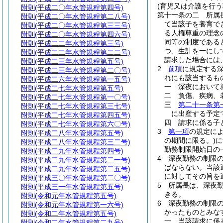
(育児又は介護を行う
附則
(平成二〇年水管規程第四号)
第十一条の二
所属
附則
(平成二〇年水管規程第二八号)
て当該子を養育で
附則
(平成二〇年水管規程第三三号)
る人権尊重の理念
附則
(平成二〇年水管規程第四六号)
同等の制度である
附則
(平成二二年水管規程第三号)
つ、生計を一にし
附則
(平成二二年水管規程第二二号)
請求した場合には
附則
(平成二三年水管規程第五号)
2
前項
に規定する
附則
(平成二三年水管規程第二〇号)
れにも該当するも
附則
(平成二六年水管規程第一五号)
一
深夜において
附則
(平成二七年水管規程第五号)
二
負傷、疾病、
附則
(平成二七年水管規程第一〇号)
三
第二十一条第
附則
(平成二七年水管規程第三七号)
に出産する予定
附則
(平成二七年水管規程第四五号)
四
請求に係る子
附則
(平成二七年水管規程第六〇号)
3
第一項
の規定に
附則
(平成二八年水管規程第五号)
の期間に限る。)
に
附則
(平成二八年水管規程第三二号)
勤務制限開始日の
附則
(平成二九年水管規程第四号)
4
深夜勤務の制限
附則
(平成二九年水管規程第二一号)
ばならない。
当該
附則
(平成二九年水管規程第二五号)
に対してその旨を
附則
(平成三〇年水管規程第二〇号)
5
所属長は、深夜
附則
(平成三一年水管規程第五号)
きる。
附則
(令和元年水管規程第五号)
6
深夜勤務の制限
附則
(令和元年水管規程第一六号)
かったものとみな
附則
(令和二年水管規程第五号)
一
当該請求に係
附則
(令和二年水管規程第二九号)