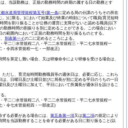
きは、当該勤務は、正規の勤務時間の終期の属する日の勤務とす
京都水道局管理規程第五号)
第一条
に定める局の分課のうちその所在
。)
に限る。)
において始業及び終業の時刻について職員
(育児短時
時間を割り振ることが公務の運営に支障がないと認める職員
(以下
の勤務時間の割振りを別に定めることができる。
この場合におい
日の範囲内において正規の勤務時間を割り振るものとする。
は、
別表第一イ
の二に定めるところによる。
四・平二〇水管規程二八・平二二水管規程三・平二七水管規程一
二・令四水管規程一七・一部改正)
時間を算定し難い場合、又は研修命令により研修を受ける場合は、
。
ただし、育児短時間勤務職員等の週休日は、必要に応じ、これら
日は、日曜日及び土曜日並びに局長が別に定める平日のうちの一日
曜日及び土曜日に加えて、平日において所属長が週休日を設けるこ
する。
四・平二〇水管規程二八・平二二水管規程三・平二七水管規程一
七・令七水管規程四・一部改正)
命ずる必要がある場合には、
第五条第一項
又は
第二項
の規定により
時間を当該勤務することを命ずる必要がある日に割り振ること
(以