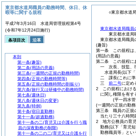
東京都水道局職員の勤務時間、休日、休
暇等に関する規程
○東京都水道
平成7年3月16日 水道局管理規程第4号
東京都水道局職員
(令和7年12月24日施行)
東京都水道局
東京都水道局職員
条項目次
沿革
(趣旨)
第一条
この規程は
(用語の意義)
本則
第二条
この規程に
第一条
(趣旨)
一
次長、技監、
第二条
(用語の意義)
水道局長
(以下
第三条
(一週間の正規の勤務時間)
二
課長
(これに
第四条
(正規の勤務時間等)
三
前二号
に定め
第五条
(正規の勤務時間の割振り)
2
この規程におけ
第六条
(旅行又は研修中の勤務時間)
に関し権限を有す
第七条
(週休日)
(平一四水
第八条
(週休日の変更)
(一週間の正規の勤務
第九条
(特例)
第三条
職員の正規
第十条
(宿日直勤務)
当たり三十八時間
第十一条
(超過勤務)
2
地方公務員の育
第十一条の二
(育児又は介護を行う職
勤務
(以下「育児
員の深夜勤務の制限)
勤務職員等」とい
第十一条の二の二
(育児又は介護を行