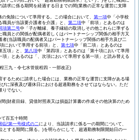
(以下この項において「超過勤務制限請求」という。)
をした職員に
の請求に係る期間を経過する日までの間
(業務の正常な運営に支障
務の免除について準用する。
この場合において、
第一項
中「小学校
る職員が当該要介護者を介護」と、
第二項
中「前項」とあるのは
同項第二号
中「子が離縁、養子縁組の取消しその他これらに準ずる
た職員との関係が配偶者若しくはパートナーシップ関係の相手方又
護者
(当該職員の配偶者又はパートナーシップ関係の相手方及び二
項において準用する前項」と、
第七項
中「前二項」とあるのは
第五項」と、
第八項
中「第四項」とあるのは「第十項において準用
一項」とあるのは「、次項において準用する第一項」と読み替える
程三九・令七水管規程四・一部改正)
育するために請求した場合には、業務の正常な運営に支障がある場
並びに深夜及び週休日における超過勤務をさせてはならない。
ただ
限りでない。
時間
(財産目録、貸借対照表又は損益計算書の作成その他決算のため
いて百五十時間
別記第一号様式の二
により、当該請求に係る一の期間について、
位とする期間に限る。)
を明らかにして、超過勤務制限開始日の一