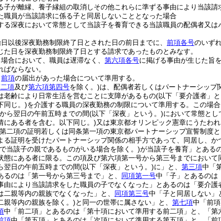
る子が離縁、養子縁組の取消しその他これらに準ずる事由により当該請
た職員が当該請求に係る子と同居しないこととなった場合
する深夜において常態として当該子を養育できる当該職員の配偶者又は
始日以後深夜勤務制限終了日とされた日の前日までに、
前項各号
のいず
じた日を深夜勤務制限終了日とする請求であったものとみなす。
る場合において、職員は遅滞なく、
第六項各号
に掲げる事由が生じた旨
ればならない。
、
前項
の届出があった場合について準用する。
第二項
及び
第六項第四号
を除く。)
は、配偶者若しくはパートナーシップ
は老齢により日常生活を営むことに支障があるもの
(以下「要介護者」と
下同じ。)
を介護する職員の深夜勤務の制限について準用する。
この場合
時から翌日の午前五時までの間
(以下「深夜」という。)
において常態とし
情にある者を含む。以下同じ。)
又は東京都オリンピック憲章にうたわれ
第二項の証明若しくは同条第一項の東京都パートナーシップ宣誓制度と
よる証明を受けたパートナーシップ関係の相手方であって、同居し、か
で当該子の親であるものがいる場合を除く。)
が当該子を養育」とある
状態にある者に限る。この項及び第六項第一号から第三号までにおいて同
ら翌日の午前五時までの間
(以下「深夜」という。)
に」と、
第三項
中「
あるのは「第一号から第三号まで」と、
同項第一号
中「子」とあるのは
事由により当該請求をした職員の子でなくなった」とあるのは「要介護
は二親等内の親族でなくなった」と、
同項第三号
中「子と同居しない」
二親等内の親族を除く。)
と同一の世帯に属さない」と、
第七項
中「前項
項
中「前二項」とあるのは「第十項において準用する前二項」と、「第
前項
中「第五項」とあるのは「次項において準用する第五項」と、「前