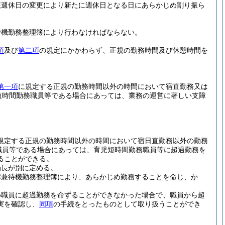
該週休日の変更により新たに週休日となる日にあらかじめ割り振ら
待機勤務整理簿により行わなければならない。
項
及び
第二項
の規定にかかわらず、正規の勤務時間及び休憩時間を
第一項
に規定する正規の勤務時間以外の時間において宿直勤務又は
短時間勤務職員等である場合にあっては、業務の運営に著しい支障
規定する正規の勤務時間以外の時間において宿日直勤務以外の勤務
職員等である場合にあっては、育児短時間勤務職員等に超過勤務を
ることができる。
局長が別に定める。
簿兼待機勤務整理簿により、あらかじめ勤務することを命じ、か
め職員に超過勤務を命ずることができなかった場合で、職員から超
実を確認し、
同項
の手続をとったものとして取り扱うことができ