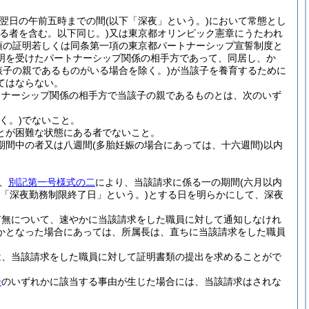
ら翌日の午前五時までの間
(以下「深夜」という。)
において常態とし
る者を含む。以下同じ。)
又は東京都オリンピック憲章にうたわれ
項の証明若しくは同条第一項の東京都パートナーシップ宣誓制度と
明を受けたパートナーシップ関係の相手方であって、同居し、か
該子の親であるものがいる場合を除く。)
が当該子を養育するために
てはならない。
トナーシップ関係の相手方で当該子の親であるものとは、次のいず
く。)
でないこと。
とが困難な状態にある者でないこと。
期間中の者又は八週間
(多胎妊娠の場合にあっては、十六週間)
以内
、
別記第一号様式の二
により、当該請求に係る一の期間
(六月以内
下「深夜勤務制限終了日」という。)
とする日を明らかにして、深夜
有無について、速やかに当該請求をした職員に対して通知しなけれ
かとなった場合にあっては、所属長は、直ちに当該請求をした職員
は、当該請求をした職員に対して証明書類の提出を求めることがで
号
のいずれかに該当する事由が生じた場合には、当該請求はされな