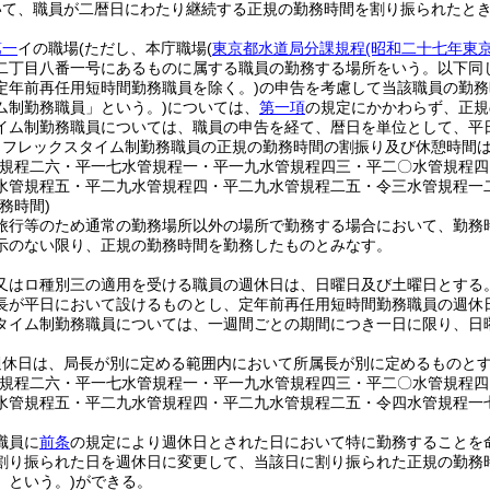
いて、職員が二暦日にわたり継続する正規の勤務時間を割り振られたと
第一
イの職場
(ただし、本庁職場
(
東京都水道局分課規程
(昭和二十七年東
二丁目八番一号にあるものに属する職員の勤務する場所をいう。以下同じ
定年前再任用短時間勤務職員を除く。)
の申告を考慮して当該職員の勤務
ム制勤務職員」という。)
については、
第一項
の規定にかかわらず、正規
イム制勤務職員については、職員の申告を経て、暦日を単位として、平
、フレックスタイム制勤務職員の正規の勤務時間の割振り及び休憩時間
管規程二六・平一七水管規程一・平一九水管規程四三・平二〇水管規程
水管規程五・平二九水管規程四・平二九水管規程二五・令三水管規程一
務時間)
旅行等のため通常の勤務場所以外の場所で勤務する場合において、勤務
示のない限り、正規の勤務時間を勤務したものとみなす。
又はロ種別三の適用を受ける職員の週休日は、日曜日及び土曜日とする
長が平日において設けるものとし、定年前再任用短時間勤務職員の週休
タイム制勤務職員については、一週間ごとの期間につき一日に限り、日
週休日は、局長が別に定める範囲内において所属長が別に定めるものと
管規程二六・平一七水管規程一・平一九水管規程四三・平二〇水管規程
水管規程五・平二九水管規程四・平二九水管規程二五・令四水管規程一
職員に
前条
の規定により週休日とされた日において特に勤務することを
割り振られた日を週休日に変更して、当該日に割り振られた正規の勤務
」という。)
ができる。