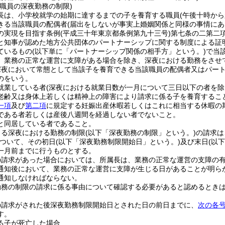
職員の深夜勤務の制限)
長は、小学校就学の始期に達するまでの子を養育する職員
(午後十時か
きる当該職員の配偶者
(届出をしないが事実上婚姻関係と同様の事情にあ
の実現を目指す条例
(平成三十年東京都条例第九十三号)
第七条の二第二
と知事が認めた地方公共団体のパートナーシップに関する制度による証
ているもの
(以下単に「パートナーシップ関係の相手方」という。)
で当
、業務の正常な運営に支障がある場合を除き、深夜における勤務をさせ
深夜において常態として当該子を養育できる当該職員の配偶者又はパー
のをいう。
就業している者
(深夜における就業日数が一月について三日以下の者を除
老齢又は身体上若しくは精神上の障害により請求に係る子を養育するこ
一項
及び
第二項
に規定する妊娠出産休暇若しくはこれに相当する休暇の
である者若しくは産後八週間を経過しない者でないこと。
と同居している者であること。
よる深夜における勤務の制限
(以下「深夜勤務の制限」という。)
の請求は
ついて、その初日
(以下「深夜勤務制限開始日」という。)
及び末日
(以
一月前までに行うものとする。
の請求があった場合においては、所属長は、業務の正常な運営の支障の
通知後において、業務の正常な運営に支障が生じる日があることが明ら
通知しなければならない。
勤務の制限の請求に係る事由について確認する必要があると認めるとき
の請求がされた後深夜勤務制限開始日とされた日の前日までに、
次の各
す。
る子が死亡した場合