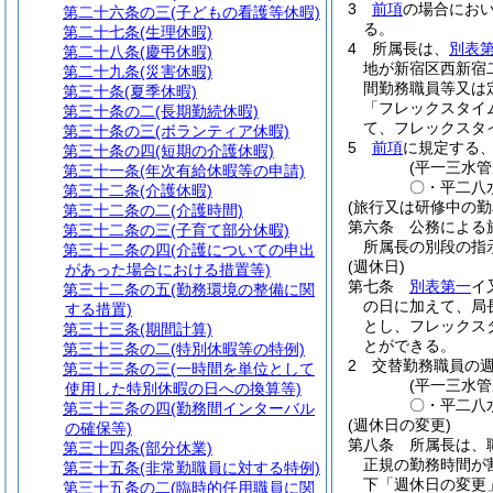
3
前項
の場合にお
第二十六条の三
(子どもの看護等休暇)
る。
第二十七条
(生理休暇)
4
所属長は、
別表
第二十八条
(慶弔休暇)
地が新宿区西新宿
第二十九条
(災害休暇)
間勤務職員等又は
第三十条
(夏季休暇)
「フレックスタイ
第三十条の二
(長期勤続休暇)
て、フレックスタ
第三十条の三
(ボランティア休暇)
5
前項
に規定する
第三十条の四
(短期の介護休暇)
(平一三水
第三十一条
(年次有給休暇等の申請)
〇・平二八
第三十二条
(介護休暇)
(旅行又は研修中の勤
第三十二条の二
(介護時間)
第六条
公務による
第三十二条の三
(子育て部分休暇)
所属長の別段の指
第三十二条の四
(介護についての申出
(週休日)
があった場合における措置等)
第七条
別表第一
イ
第三十二条の五
(勤務環境の整備に関
の日に加えて、局
する措置)
とし、フレックス
第三十三条
(期間計算)
とができる。
第三十三条の二
(特別休暇等の特例)
2
交替勤務職員の
第三十三条の三
(一時間を単位として
(平一三水
使用した特別休暇の日への換算等)
〇・平二八
第三十三条の四
(勤務間インターバル
(週休日の変更)
の確保等)
第八条
所属長は、
第三十四条
(部分休業)
正規の勤務時間が
第三十五条
(非常勤職員に対する特例)
下「週休日の変更
第三十五条の二
(臨時的任用職員に関