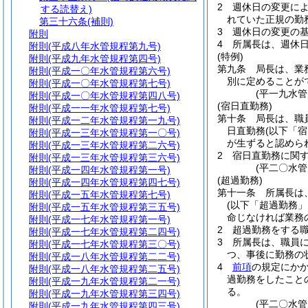
2
週休日の変更に
する読替え)
れていた正規の勤
第三十六条
(補則)
3
週休日の変更の
附則
4
所属長は、週休
附則
(平成八年水管規程第九号)
(特例)
附則
(平成九年水管規程第四号)
第九条
局長は、業
附則
(平成一〇年水管規程第六号)
別に定めることが
附則
(平成一〇年水管規程第七号)
(平一九水
附則
(平成一〇年水管規程第四八号)
(宿日直勤務)
附則
(平成一一年水管規程第七号)
第十条
局長は、職
附則
(平成一二年水管規程第一九号)
日直勤務
(以下「
附則
(平成一三年水管規程第一〇号)
が生ずると認めら
附則
(平成一三年水管規程第二六号)
2
宿日直勤務に関
附則
(平成一三年水管規程第三六号)
(平二〇水
附則
(平成一四年水管規程第一号)
(超過勤務)
附則
(平成一四年水管規程第四七号)
第十一条
所属長は
附則
(平成一五年水管規程第七号)
(以下「超過勤務」
附則
(平成一五年水管規程第三五号)
命じなければ業務
附則
(平成一七年水管規程第一号)
2
超過勤務をする
附則
(平成一七年水管規程第二四号)
3
所属長は、職員
附則
(平成一七年水管規程第三〇号)
つ、事後に勤務の
附則
(平成一八年水管規程第二二号)
4
前項
の規定にか
附則
(平成一八年水管規程第二五号)
過勤務をしたこと
附則
(平成一九年水管規程第二一号)
る。
附則
(平成一九年水管規程第三四号)
(平二〇水
附則
(平成一九年水管規程第四三号)