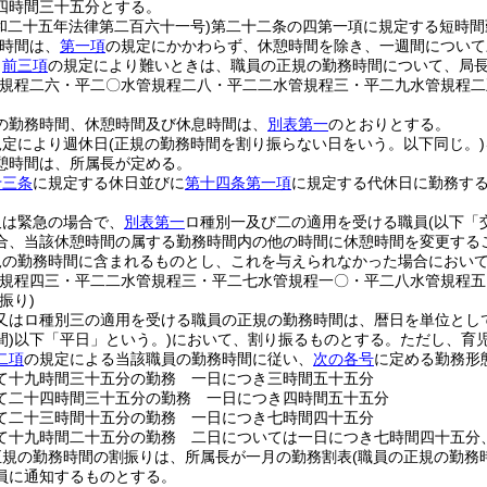
四時間三十五分とする。
和二十五年法律第二百六十一号)
第二十二条の四第一項に規定する短時間
時間は、
第一項
の規定にかかわらず、休憩時間を除き、一週間について
り
前三項
の規定により難いときは、職員の正規の勤務時間について、局
管規程二六・平二〇水管規程二八・平二二水管規程三・平二九水管規程二
の勤務時間、休憩時間及び休息時間は、
別表第一
のとおりとする。
規定により週休日
(正規の勤務時間を割り振らない日をいう。以下同じ。)
憩時間は、所属長が定める。
十三条
に規定する休日並びに
第十四条第一項
に規定する代休日に勤務す
又は緊急の場合で、
別表第一
ロ種別一及び二の適用を受ける職員
(以下「
合、当該休憩時間の属する勤務時間内の他の時間に休憩時間を変更する
規の勤務時間に含まれるものとし、これを与えられなかった場合におい
管規程四三・平二二水管規程三・平二七水管規程一〇・平二八水管規程五
振り)
又はロ種別三の適用を受ける職員の正規の勤務時間は、暦日を単位とし
)
以下「平日」という。)
において、割り振るものとする。
ただし、育
二項
の規定による当該職員の勤務時間に従い、
次の各号
に定める勤務形
て十九時間三十五分の勤務 一日につき三時間五十五分
て二十四時間三十五分の勤務 一日につき四時間五十五分
て二十三時間十五分の勤務 一日につき七時間四十五分
て十九時間二十五分の勤務 二日については一日につき七時間四十五分
正規の勤務時間の割振りは、所属長が一月の勤務割表
(職員の正規の勤務
員に通知するものとする。