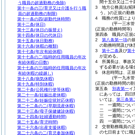
間十五分又は二十
う職員の超過勤務の免除)
3
地方公務員法
(昭
第十一条の三
(育児又は介護を行う職
う。)
の正規の勤務
員の超過勤務の制限)
4
職務の性質によ
第十一条の四
(超勤代休時間)
(平一三水
第十二条
(休日)
(正規の勤務時間等)
第十三条
(休日の振替え)
第四条
職員の正規
第十四条
(休日の代休日)
2
第八条第一項
の
第十五条
(休日勤務)
の勤務時間及び休
第十六条
(休暇の種類)
3
第十二条
及び
第
第十七条
(年次有給休暇)
が定める。
第十七条の二
(臨時的任用職員の年次
4
所属長は、事故
有給休暇の日数)
ずる必要がある場
第十七条の三
(臨時的任用職員の年次
5
休息時間は、正
有給休暇の繰越し)
(平一九水
第十八条
(病気休暇)
(正規の勤務時間の割
第十九条
(特別休暇)
第五条
別表第一
イ
第二十条
(公民権行使等休暇)
にあっては、四日間
第二十一条
(妊娠出産休暇)
いては、
第三条第
第二十二条
(妊娠症状対応休暇)
一
一週間につい
第二十二条の二
(早期流産休暇)
二
一週間につい
第二十三条
(母子保健健診休暇)
三
一週間につい
第二十四条
(妊婦通勤時間)
四
一週間につい
第二十五条
(育児時間)
2
交替勤務職員の
第二十六条
(出産支援休暇)
の七日前までに職
第二十六条の二
(育児参加休暇)