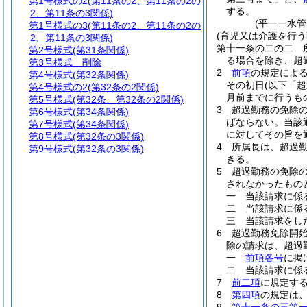
第1号様式の2
(第11条の2、第11条の2の
する。
2、第11条の3関係)
(平一一水
第1号様式の3
(第11条の2、第11条の2の
(育児又は介護を行う
2、第11条の3関係)
第十一条の二の二
第2号様式
(第31条関係)
る場合を除き、超
第3号様式
削除
2
前項
の規定によ
第4号様式
(第32条関係)
その初日
(以下「
第4号様式の2
(第32条の2関係)
月前までに行うも
第5号様式
(第32条、第32条の2関係)
3
超過勤務の免除
第6号様式
(第34条関係)
ばならない。
当該
第7号様式
(第34条関係)
に対してその旨を
第8号様式
(第32条の3関係)
4
所属長は、超過
第9号様式
(第32条の3関係)
きる。
5
超過勤務の免除
されなかったもの
一
当該請求に係
二
当該請求に係
三
当該請求をし
6
超過勤務免除開
除の請求は、超過
一
前項各号
に掲
二
当該請求に係
7
前二項
に規定す
8
第四項
の規定は