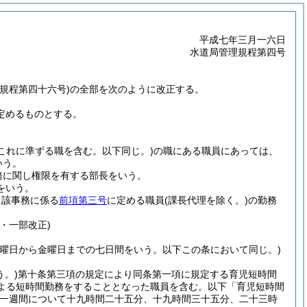
平成七年三月一六日
水道局管理規程第四号
規程第四十六号)の全部を次のように改正する。
定めるものとする。
(これに準ずる職を含む。以下同じ。)
の職にある職員にあっては、
いう。
務に関し権限を有する部長をいう。
をいう。
当該事務に係る
前項第三号
に定める職員
(課長代理を除く。)
の勤務
・一部改正)
土曜日から金曜日までの七日間をいう。以下この条において同じ。)
。)
第十条第三項の規定により同条第一項に規定する育児短時間
による短時間勤務をすることとなった職員を含む。以下「育児短時間
一週間について十九時間二十五分、十九時間三十五分、二十三時