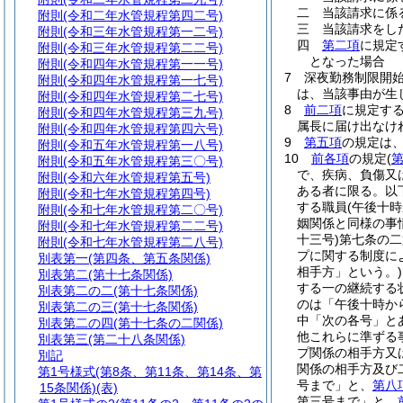
二
当該請求に係
附則
(令和二年水管規程第四二号)
三
当該請求をし
附則
(令和三年水管規程第一二号)
四
第二項
に規定
附則
(令和三年水管規程第二二号)
となった場合
附則
(令和四年水管規程第一一号)
7
深夜勤務制限開
附則
(令和四年水管規程第一七号)
は、当該事由が生
附則
(令和四年水管規程第二七号)
8
前二項
に規定す
附則
(令和四年水管規程第三九号)
属長に届け出なけ
附則
(令和四年水管規程第四六号)
9
第五項
の規定は
附則
(令和五年水管規程第一八号)
10
前各項
の規定
(
附則
(令和五年水管規程第三〇号)
で、疾病、負傷又
附則
(令和六年水管規程第五号)
ある者に限る。以
附則
(令和七年水管規程第四号)
する職員
(午後十
附則
(令和七年水管規程第二〇号)
姻関係と同様の事
附則
(令和七年水管規程第二二号)
十三号)
第七条の二
附則
(令和七年水管規程第二八号)
プに関する制度に
別表第一
(第四条、第五条関係)
相手方」という。)
別表第二
(第十七条関係)
する一の継続する
別表第二の二
(第十七条関係)
のは「午後十時か
別表第二の三
(第十七条関係)
中「次の各号」と
別表第二の四
(第十七条の二関係)
他これらに準ずる
別表第三
(第二十八条関係)
プ関係の相手方又
別記
関係の相手方及び
第1号様式
(第8条、第11条、第14条、第
号まで」と、
第八
15条関係)(表)
第三号まで」と、