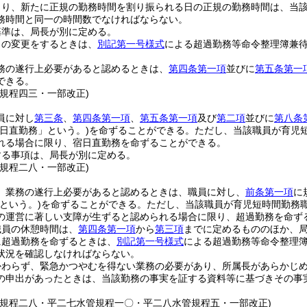
より、新たに正規の勤務時間を割り振られる日の正規の勤務時間は、当
務時間と同一の時間数でなければならない。
基準は、局長が別に定める。
日の変更をするときは、
別記第一号様式
による超過勤務等命令整理簿兼
務の遂行上必要があると認めるときは、
第四条第一項
並びに
第五条第一
できる。
管規程四三・一部改正)
員に対し
第三条
、
第四条第一項
、
第五条第一項
及び
第二項
並びに
第八条
宿日直勤務」という。)
を命ずることができる。
ただし、当該職員が育児
れる場合に限り、宿日直勤務を命ずることができる。
する事項は、局長が別に定める。
管規程二八・一部改正)
、業務の遂行上必要があると認めるときは、職員に対し、
前条第一項
に
という。)
を命ずることができる。
ただし、当該職員が育児短時間勤務
の運営に著しい支障が生ずると認められる場合に限り、超過勤務を命ず
職員の休憩時間は、
第四条第一項
から
第三項
までに定めるもののほか、
に超過勤務を命ずるときは、
別記第一号様式
による超過勤務等命令整理
状況を確認しなければならない。
かわらず、緊急かつやむを得ない業務の必要があり、所属長があらかじ
の申出があったときは、当該勤務の事実を証する資料等に基づきその事
管規程二八・平二七水管規程一〇・平二八水管規程五・一部改正)