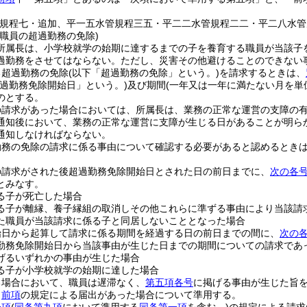
管規程七・追加、平一五水管規程三五・平二二水管規程二二・平二八水管
職員の超過勤務の免除)
所属長は、小学校就学の始期に達するまでの子を養育する職員が当該子
過勤務をさせてはならない。
ただし、災害その他避けることのできない
る超過勤務の免除
(以下「超過勤務の免除」という。)
を請求するときは、
超過勤務免除開始日」という。)
及び期間
(一年又は一年に満たない月を単
のとする。
の請求があった場合においては、所属長は、業務の正常な運営の支障の
通知後において、業務の正常な運営に支障が生じる日があることが明ら
通知しなければならない。
勤務の免除の請求に係る事由について確認する必要があると認めるとき
の請求がされた後超過勤務免除開始日とされた日の前日までに、
次の各
とみなす。
る子が死亡した場合
る子が離縁、養子縁組の取消しその他これらに準ずる事由により当該請
た職員が当該請求に係る子と同居しないこととなった場合
始日から起算して請求に係る期間を経過する日の前日までの間に、
次の
勤務免除開始日から当該事由が生じた日までの期間についての請求であ
げるいずれかの事由が生じた場合
る子が小学校就学の始期に達した場合
る場合において、職員は遅滞なく、
第五項各号
に掲げる事由が生じた旨
、
前項
の規定による届出があった場合について準用する。