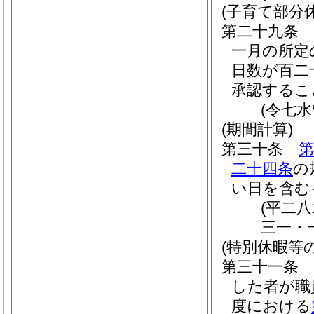
(子育て部分
第二十九条
一月の所定
日数が百二
承認するこ
(令七
(期間計算)
第三十条
第
二十四条
の
い日を含む
(平二
三一・
(特別休暇等
第三十一条
した者が職
度における