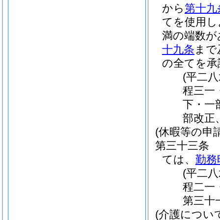
から
第十九
てを使用し
満の端数が
十九条
まで
の全てを承
(平二
程三一
下・一
部改正
(休暇等の申請
第三十三条
ては、
勤務
(平二
程二一
第三十
(介護につい