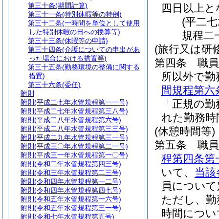
第三十条
(期間計算)
四日以上と
第三十一条
(特別休暇等の特例)
(平二
第三十二条
(一時間を単位として使用
した特別休暇の日への換算等)
規程二
第三十三条
(休暇等の申請)
(旅行又は研
第三十四条
(介護についての申出があ
った場合における措置等)
第四条
職
第三十五条
(勤務環境の整備に関する
所以外で勤
措置)
第三十六条
(委任)
間規程第六
附則
「正規の勤
附則
(平成二七年水管規程第一一号)
附則
(平成二七年水管規程第三八号)
れた勤務時
附則
(平成二八年水管規程第六号)
附則
(平成二八年水管規程第三三号)
(休憩時間等)
附則
(平成二九年水管規程第三一号)
第五条
職
附則
(平成三〇年水管規程第二一号)
附則
(平成三一年水管規程第一〇号)
程第四条第
附則
(令和二年水管規程第四三号)
いて、
当該
附則
(令和三年水管規程第二三号)
附則
(令和四年水管規程第一二号)
員について
附則
(令和四年水管規程第四七号)
ただし、勤
附則
(令和五年水管規程第一六号)
附則
(令和五年水管規程第三一号)
時間につい
附則
(令和七年水管規程第五号)