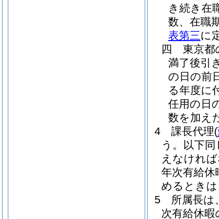
き続き在
数、在職
表第三
に
四
東京都
満了後引
の日の前
る年度に
任用の日
数を加え
4
課長代理
(
う。以下同
えなければ
年次有給休
めるときは
5
所属長は
次有給休暇