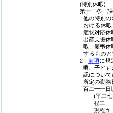
(特別休暇)
第十三条
他の特別の
おける休暇
症状対応休
出産支援休
暇、慶弔休
するものと
2
前項
に規
暇、子ども
認について
所定の勤務
百二十一日
(平二
程二三
規程五