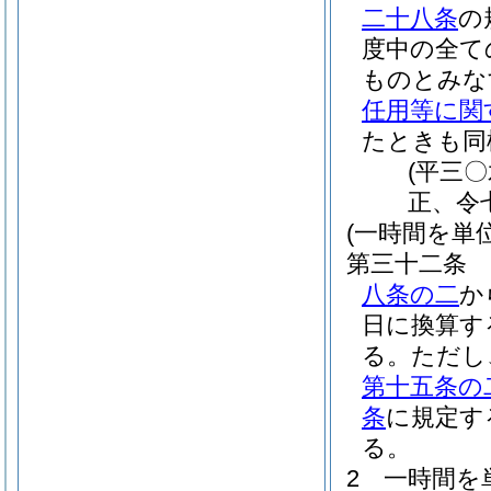
二十八条
の
度中の全て
ものとみな
任用等に関
たときも同
(平三
正、令
(一時間を単
第三十二条
八条の二
か
日に換算す
る。
ただし
第十五条の
条
に規定す
る。
2
一時間を