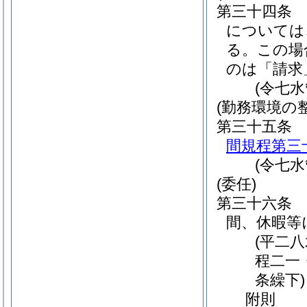
第三十四条
については
る。
この場
のは「請求
(令七
(勤務環境の
第三十五条
間規程第三
(令七
(委任)
第三十六条
間、休暇等
(平二
程二一
条繰下)
附
則