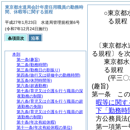
東京都水道局会計年度任用職員の勤務時
間、休暇等に関する規程
○東京都
る規程
平成27年1月23日 水道局管理規程第6号
(令和7年12月24日施行)
条項目次
沿革
〔東京都水
る規程〕を
本則
第一条
(趣旨)
東京都水
第二条
(勤務時間)
る規程
第三条
(勤務日の割振り)
第四条
(旅行又は研修中の勤務時間)
(平三
第五条
(休憩時間等)
(趣旨)
第六条
(超過勤務)
第七条
(育児又は介護を行う職員の深
第一条
こ
夜勤務の制限)
暇等に関す
第八条
(育児又は介護を行う職員の超
過勤務の免除)
下「勤務時
第九条
(育児又は介護を行う職員の超
過勤務の制限)
方公務員法
第十条
(年次有給休暇)
第一項第一
第十一条
(年次有給休暇の単位)