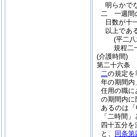
明らかで
二
一週間
日数が十
以上であ
(平二
規程二
(介護時間)
第二十六条
二
の規定を
年の期間内
任用の職に
の期間内に
あるのは「
「二時間」
四十五分を
と、
同条第