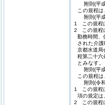
附
則
(平
この規程は
附
則
(平
1
この規程
2
この規程
勤務時間、
された介護
京都水道局
程第二十六
とみなす。
附
則
(平
この規程は
附
則
(令
1
この規程
項の規定は
2
この規程