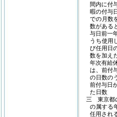
間内に付
暇の付与
での月数
数がある
与日前一
うち使用
び任用日
数を加え
年次有給
は、前付
の日数の
前付与日
た日数
三
東京都
の属する
任用され