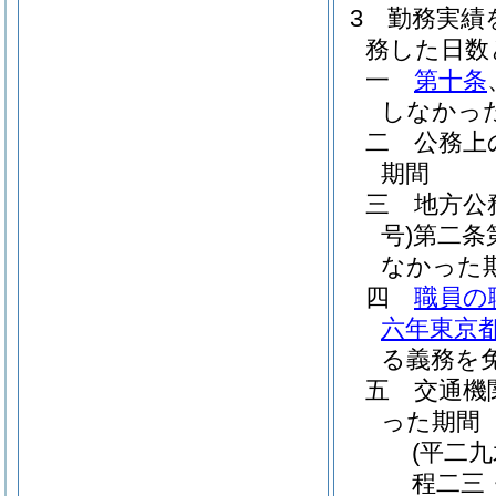
3
勤務実績
務した日数
一
第十条
しなかっ
二
公務上
期間
三
地方公
号)
第二条
なかった
四
職員の
六年東京都
る義務を
五
交通機
った期間
(平二
程二三