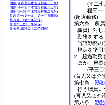
(平二
附則
(令和七年水管規程第二一号)
附則
(令和七年水管規程第二三号)
程三一
附則
(令和七年水管規程第二九号)
別表第一
(第十条、第十二条関係)
(超過勤務)
別表第二
(第十条関係)
第六条
所
別表第三
(第十条関係)
別表第四
(第二十二条関係)
職員に対し
勤務をする
当該勤務の
規定を準用
2
超過勤務
ほか、局長
(平三
(育児又は介
第七条
勤
行う職員に
(育児又は介
第八条
勤