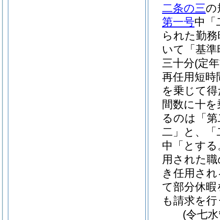
二条の三
の
第一号
中「
られた勤務
いて「基準
三十分
(定
再任用短時
を乗じて得
間数に十を
るのは「第
二」と、「
中「とする
用された職
き任用され
て部分休暇
も請求を行
(令七