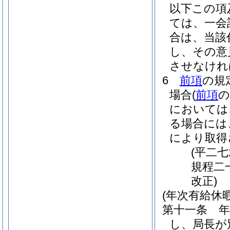
以下この項
ては、一会
合は、当該
し、その意
させなけれ
6
前項
の規
場合
(
前項
の
においては
る場合には
により取得
(平二
規程二
改正)
(年次有給休
第十一条
し、局長が