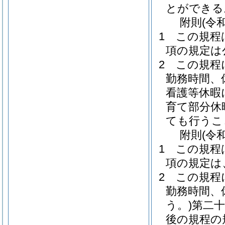
とができる
附
則
(令
1
この規程
項の規定は
2
この規程
勤務時間、
看護等休暇
育て部分休
ても行うこ
附
則
(令
1
この規程
項の規定は
2
この規程
勤務時間、
う。)
第二
後の規程の