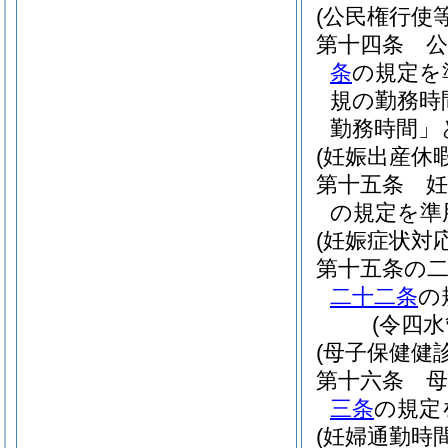
(公民権行使
第十四条
条
の規定を
規の勤務時
勤務時間」
(妊娠出産休暇
第十五条
の規定を準
(妊娠症状対
第十五条の
二十二条
の
(令四
(母子保健健
第十六条
三条
の規定
(妊婦通勤時間