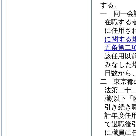
する。
一
同一会
在職する
に任用さ
に関する
五条第二
該任用以
みなした
日数から
二
東京都
法第二十
職
(以下「
引き続き
計年度任
て退職後
に職員に