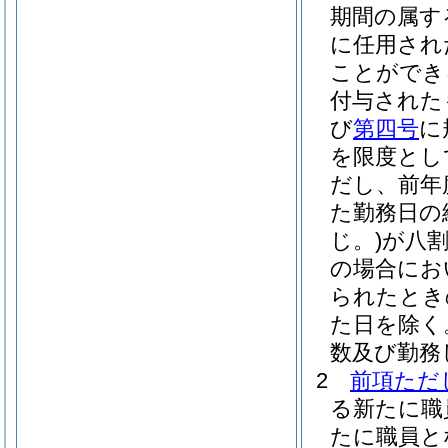
期間の属す
に任用され
ことができ
付与された
び
第四号
に
を限度とし
だし、前年
た勤務日の
じ。)
が八
の場合にお
られたとき
た日を除く
数及び勤務
2
前項ただ
る新たに職
たに職員と