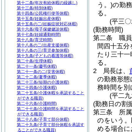
第十二条
(年次有給休暇の繰越し)
う。)
の勤
第十三条
(特別休暇)
る。
第十四条
(公民権行使等休暇)
第十五条
(妊娠出産休暇)
(平三
第十五条の二
(妊娠症状対応休暇)
(勤務時間)
第十六条
(母子保健健診休暇)
第十七条
(妊婦通勤時間)
第二条
職
第十八条
(育児時間)
間四十五分
第十八条の二
(出産支援休暇)
第十八条の三
(育児参加休暇)
たり三十一
第十九条
(子どもの看護等休暇)
第二十条
(生理休暇)
る。
第二十一条
(慶弔休暇)
2
局長は、
第二十一条の二
(災害休暇)
第二十二条
(夏季休暇)
の勤務形態
第二十三条
(短期の介護休暇)
務時間を別
第二十四条
(介護休暇)
第二十五条
(介護休暇を承認すること
(平二
ができる職員)
(勤務日の割
第二十六条
(介護時間)
第二十七条
(介護時間を承認すること
第三条
所属
ができる職員)
のをいう。
第二十八条
(子育て部分休暇)
第二十九条
(子育て部分休暇を承認す
める場合に
ることができる職員)