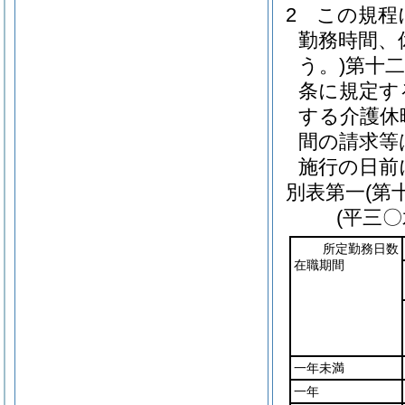
2
この規程
勤務時間、
う。)
第十
条に規定す
する介護休
間の請求等
施行の日前
別表第一
(第
(平三
所定勤務日数
在職期間
一年未満
一年