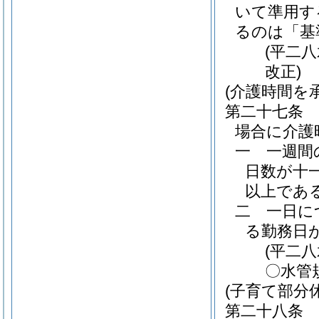
いて準用す
るのは「基
(平二
改正)
(介護時間を
第二十七条
場合に介護
一
一週間
日数が十
以上であ
二
一日に
る勤務日
(平二
〇水管
(子育て部分休
第二十八条