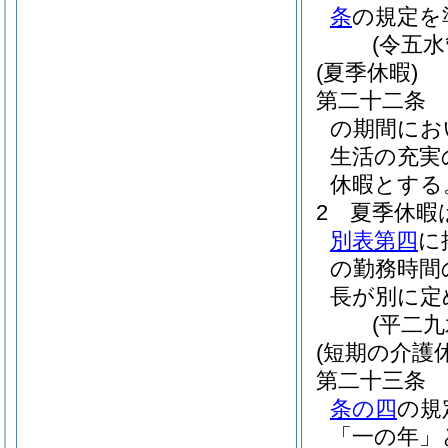
条
の規定を
(令五
(夏季休暇)
第二十二条
の期間にお
生活の充実
休暇とする
2
夏季休暇
別表第四
に
の勤務時間
長が別に定
(平二
(短期の介護休
第二十三条
条の四
の規
「一の年」