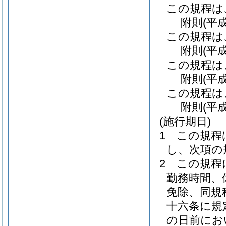
この規程は
附
則
(平
この規程は
附
則
(平
この規程は
附
則
(平
この規程は
附
則
(平
(施行期日)
1
この規程
し、次項の
2
この規程
勤務時間、
免除、同規
十六条に規
の日前にお