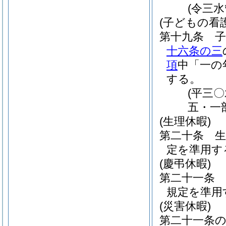
(令三
(子どもの看
第十九条
十六条の三
項
中「一の
する。
(平三
五・一
(生理休暇)
第二十条
定を準用す
(慶弔休暇)
第二十一条
規定を準用
(災害休暇)
第二十一条