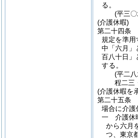
る。
(平三
(介護休暇)
第二十四条
規定を準用
中「六月」
百八十日」
する。
(平二
程二三
(介護休暇を
第二十五条
場合に介護
一
介護休
から六月
つ、東京