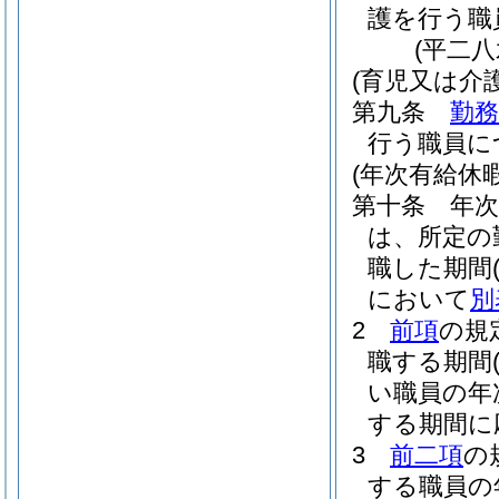
護を行う職
(平二
(育児又は介
第九条
勤
行う職員に
(年次有給休暇
第十条
年
は、所定の
職した期間
において
別
2
前項
の規
職する期間
い職員の年
する期間に
3
前二項
の
する職員の