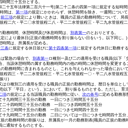
四時間三十五分とする。
和二十五年法律第二百六十一号)
第二十二条の四第一項に規定する短時間
時間は、
第一項
の規定にかかわらず、休憩時間を除き、一週間について
り
前三項
の規定により難いときは、職員の正規の勤務時間について、局
管規程二六・平二〇水管規程二八・平二二水管規程三・平二九水管規程二
の勤務時間、休憩時間及び休息時間は、
別表第一
のとおりとする。
規定により週休日
(正規の勤務時間を割り振らない日をいう。以下同じ。)
憩時間は、所属長が定める。
十三条
に規定する休日並びに
第十四条第一項
に規定する代休日に勤務す
又は緊急の場合で、
別表第一
ロ種別一及び二の適用を受ける職員
(以下「
合、当該休憩時間の属する勤務時間内の他の時間に休憩時間を変更する
規の勤務時間に含まれるものとし、これを与えられなかった場合におい
管規程四三・平二二水管規程三・平二七水管規程一〇・平二八水管規程五
振り)
又はロ種別三の適用を受ける職員の正規の勤務時間は、暦日を単位とし
)
以下「平日」という。)
において、割り振るものとする。
ただし、育
二項
の規定による当該職員の勤務時間に従い、
次の各号
に定める勤務形
て十九時間三十五分の勤務 一日につき三時間五十五分
て二十四時間三十五分の勤務 一日につき四時間五十五分
て二十三時間十五分の勤務 一日につき七時間四十五分
て十九時間二十五分の勤務 二日については一日につき七時間四十五分
正規の勤務時間の割振りは、所属長が一月の勤務割表
(職員の正規の勤務
員に通知するものとする。