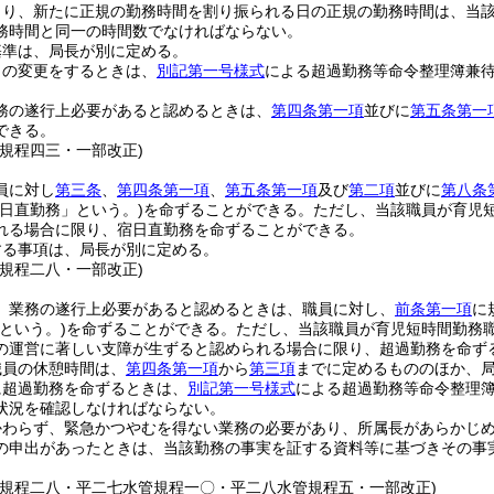
より、新たに正規の勤務時間を割り振られる日の正規の勤務時間は、当
務時間と同一の時間数でなければならない。
基準は、局長が別に定める。
日の変更をするときは、
別記第一号様式
による超過勤務等命令整理簿兼
務の遂行上必要があると認めるときは、
第四条第一項
並びに
第五条第一
できる。
管規程四三・一部改正)
員に対し
第三条
、
第四条第一項
、
第五条第一項
及び
第二項
並びに
第八条
宿日直勤務」という。)
を命ずることができる。
ただし、当該職員が育児
れる場合に限り、宿日直勤務を命ずることができる。
する事項は、局長が別に定める。
管規程二八・一部改正)
、業務の遂行上必要があると認めるときは、職員に対し、
前条第一項
に
という。)
を命ずることができる。
ただし、当該職員が育児短時間勤務
の運営に著しい支障が生ずると認められる場合に限り、超過勤務を命ず
職員の休憩時間は、
第四条第一項
から
第三項
までに定めるもののほか、
に超過勤務を命ずるときは、
別記第一号様式
による超過勤務等命令整理
状況を確認しなければならない。
かわらず、緊急かつやむを得ない業務の必要があり、所属長があらかじ
の申出があったときは、当該勤務の事実を証する資料等に基づきその事
管規程二八・平二七水管規程一〇・平二八水管規程五・一部改正)