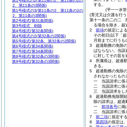
第1号様式の2
(第11条の2、第11条の2の
する。
2、第11条の3関係)
(平一一水
第1号様式の3
(第11条の2、第11条の2の
(育児又は介護を行う
2、第11条の3関係)
第十一条の二の二
第2号様式
(第31条関係)
る場合を除き、超
第3号様式
削除
2
前項
の規定によ
第4号様式
(第32条関係)
その初日
(以下「
第4号様式の2
(第32条の2関係)
月前までに行うも
第5号様式
(第32条、第32条の2関係)
3
超過勤務の免除
第6号様式
(第34条関係)
ばならない。
当該
第7号様式
(第34条関係)
に対してその旨を
第8号様式
(第32条の3関係)
4
所属長は、超過
第9号様式
(第32条の3関係)
きる。
5
超過勤務の免除
されなかったもの
一
当該請求に係
二
当該請求に係
三
当該請求をし
6
超過勤務免除開
除の請求は、超過
一
前項各号
に掲
二
当該請求に係
7
前二項
に規定す
8
第四項
の規定は