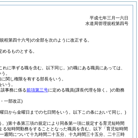
平成七年三月一六日
水道局管理規程第四号
規程第四十六号)の全部を次のように改正する。
定めるものとする。
(これに準ずる職を含む。以下同じ。)
の職にある職員にあっては、
いう。
務に関し権限を有する部長をいう。
をいう。
当該事務に係る
前項第三号
に定める職員
(課長代理を除く。)
の勤務
・一部改正)
土曜日から金曜日までの七日間をいう。以下この条において同じ。)
。)
第十条第三項の規定により同条第一項に規定する育児短時間
による短時間勤務をすることとなった職員を含む。以下「育児短時間
一週間について十九時間二十五分、十九時間三十五分、二十三時