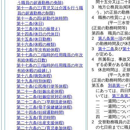
間十五分又は二十
う職員の超過勤務の免除)
3
地方公務員法
(昭
第十一条の三
(育児又は介護を行う職
う。)
の正規の勤務
員の超過勤務の制限)
4
職務の性質によ
第十一条の四
(超勤代休時間)
(平一三水
第十二条
(休日)
(正規の勤務時間等)
第十三条
(休日の振替え)
第四条
職員の正規
第十四条
(休日の代休日)
2
第八条第一項
の
第十五条
(休日勤務)
の勤務時間及び休
第十六条
(休暇の種類)
3
第十二条
及び
第
第十七条
(年次有給休暇)
が定める。
第十七条の二
(臨時的任用職員の年次
4
所属長は、事故
有給休暇の日数)
ずる必要がある場
第十七条の三
(臨時的任用職員の年次
5
休息時間は、正
有給休暇の繰越し)
(平一九水
第十八条
(病気休暇)
(正規の勤務時間の割
第十九条
(特別休暇)
第五条
別表第一
イ
第二十条
(公民権行使等休暇)
にあっては、四日間
第二十一条
(妊娠出産休暇)
いては、
第三条第
第二十二条
(妊娠症状対応休暇)
一
一週間につい
第二十二条の二
(早期流産休暇)
二
一週間につい
第二十三条
(母子保健健診休暇)
三
一週間につい
第二十四条
(妊婦通勤時間)
四
一週間につい
第二十五条
(育児時間)
2
交替勤務職員の
第二十六条
(出産支援休暇)
の七日前までに職
第二十六条の二
(育児参加休暇)