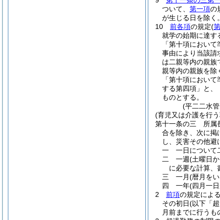
9
第十一条の三第
ついて、
第一項
の
が生じる日を除く。
10
前各項
の規定
(
就学の始期に達す
「第十項において
事由により当該請
は二親等内の親族
親等内の親族を除
「第十項において
する第四項」と、
ものとする。
(平二二水
(育児又は介護を行う
第十一条の三
所属
合を除き、次に掲
し、災害その他避
一
一日について
二
一週
(土曜日
に必要な計算、
三
一月
(暦月をい
四
一年
(四月一
2
前項
の規定によ
その初日
(以下「
月前までに行うも