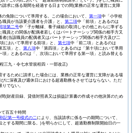
(以下この項において「超過勤務制限請求」という。)
をした職員に
の請求に係る期間を経過する日までの間
(業務の正常な運営に支障
務の免除について準用する。
この場合において、
第一項
中「小学校
る職員が当該要介護者を介護」と、
第二項
中「前項」とあるのは
同項第二号
中「子が離縁、養子縁組の取消しその他これらに準ずる
た職員との関係が配偶者若しくはパートナーシップ関係の相手方又
護者
(当該職員の配偶者又はパートナーシップ関係の相手方及び二
項において準用する前項」と、
第七項
中「前二項」とあるのは
第五項」と、
第八項
中「第四項」とあるのは「第十項において準用
一項」とあるのは「、次項において準用する第一項」と読み替える
程三九・令七水管規程四・一部改正)
育するために請求した場合には、業務の正常な運営に支障がある場
並びに深夜及び週休日における超過勤務をさせてはならない。
ただ
限りでない。
時間
(財産目録、貸借対照表又は損益計算書の作成その他決算のため
いて百五十時間
別記第一号様式の二
により、当該請求に係る一の期間について、
位とする期間に限る。)
を明らかにして、超過勤務制限開始日の一