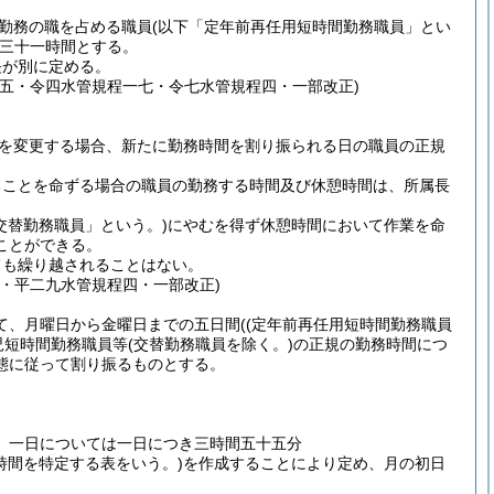
勤務の職を占める職員
(以下「定年前再任用短時間勤務職員」とい
三十一時間とする。
長が別に定める。
五・令四水管規程一七・令七水管規程四・一部改正)
を変更する場合、新たに勤務時間を割り振られる日の職員の正規
ることを命ずる場合の職員の勤務する時間及び休憩時間は、所属長
交替勤務職員」という。)
にやむを得ず休憩時間において作業を命
ことができる。
ても繰り越されることはない。
・平二九水管規程四・一部改正)
て、月曜日から金曜日までの五日間
(
(定年前再任用短時間勤務職員
児短時間勤務職員等
(交替勤務職員を除く。)
の正規の勤務時間につ
態に従って割り振るものとする。
、一日については一日につき三時間五十五分
時間を特定する表をいう。)
を作成することにより定め、月の初日