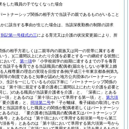
求をした職員の子でなくなった場合
パートナーシップ関係の相手方で当該子の親であるものがいること
れかに該当する事由が生じた場合は、当該深夜勤務の制限の請求
を
別記第一号様式の三
による育児又は介護の状況変更届により、所
関係の相手方若しくは二親等内の親族又は同一の世帯に属する者
いう。)
(二週間以上にわたり介護を必要とする一の継続する状態に
において、
第一項
中「小学校就学の始期に達するまでの子を養育
て当該子を養育できる当該職員の配偶者
(届出をしないが事実上婚
る人権尊重の理念の実現を目指す条例
(平成三十年東京都条例第九
同等の制度であると知事が認めた地方公共団体のパートナーシッ
つ、生計を一にしているもの
(以下単に「パートナーシップ関係の
のは「第十項に規定する要介護者
(二週間以上にわたり介護を必要と
じ。)
のある職員が当該要介護者を介護」と、「深夜に」とある
第一項」とあるのは「第十項において準用する第一項」と、
第六項
「要介護者」と、
同項第二号
中「子が離縁、養子縁組の取消しその
者と当該請求をした職員との関係が配偶者若しくはパートナーシッ
とあるのは、「要介護者
(当該職員の配偶者又はパートナーシップ
各号」とあるのは「第十項において準用する前項第一号から第三
六項各号」とあるのは「第十項において準用する第六項第一号から
項」とあるのは「次項において準用する前項」と読み替えるものと