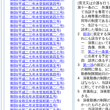
(育児又は介護を行う
附則
(平成二〇年水管規程第四号)
第十一条の二
所属
附則
(平成二〇年水管規程第二八号)
て当該子を養育で
附則
(平成二〇年水管規程第三三号)
る人権尊重の理念
附則
(平成二〇年水管規程第四六号)
同等の制度である
附則
(平成二二年水管規程第三号)
つ、生計を一にし
附則
(平成二二年水管規程第二二号)
請求した場合には
附則
(平成二三年水管規程第五号)
2
前項
に規定する
附則
(平成二三年水管規程第二〇号)
れにも該当するも
附則
(平成二六年水管規程第一五号)
一
深夜において
附則
(平成二七年水管規程第五号)
二
負傷、疾病、
附則
(平成二七年水管規程第一〇号)
三
第二十一条第
附則
(平成二七年水管規程第三七号)
に出産する予定
附則
(平成二七年水管規程第四五号)
四
請求に係る子
附則
(平成二七年水管規程第六〇号)
3
第一項
の規定に
附則
(平成二八年水管規程第五号)
の期間に限る。)
に
附則
(平成二八年水管規程第三二号)
勤務制限開始日の
附則
(平成二九年水管規程第四号)
4
深夜勤務の制限
附則
(平成二九年水管規程第二一号)
ばならない。
当該
附則
(平成二九年水管規程第二五号)
に対してその旨を
附則
(平成三〇年水管規程第二〇号)
5
所属長は、深夜
附則
(平成三一年水管規程第五号)
きる。
附則
(令和元年水管規程第五号)
6
深夜勤務の制限
附則
(令和元年水管規程第一六号)
かったものとみな
附則
(令和二年水管規程第五号)
一
当該請求に係
附則
(令和二年水管規程第二九号)