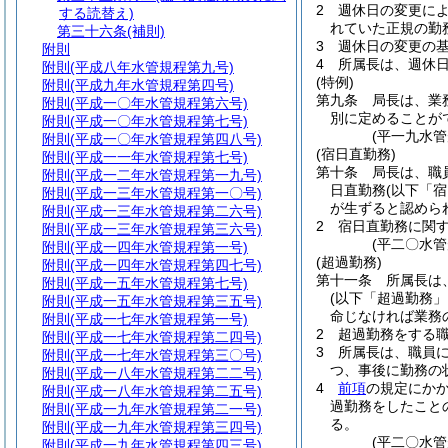
2
週休日の変更に
する読替え)
れていた正規の勤
第三十六条
(補則)
3
週休日の変更の
附則
4
所属長は、週休
附則
(平成八年水管規程第九号)
(特例)
附則
(平成九年水管規程第四号)
第九条
局長は、業
附則
(平成一〇年水管規程第六号)
別に定めることが
附則
(平成一〇年水管規程第七号)
(平一九水
附則
(平成一〇年水管規程第四八号)
(宿日直勤務)
附則
(平成一一年水管規程第七号)
第十条
局長は、職
附則
(平成一二年水管規程第一九号)
日直勤務
(以下「
附則
(平成一三年水管規程第一〇号)
が生ずると認めら
附則
(平成一三年水管規程第二六号)
2
宿日直勤務に関
附則
(平成一三年水管規程第三六号)
(平二〇水
附則
(平成一四年水管規程第一号)
(超過勤務)
附則
(平成一四年水管規程第四七号)
第十一条
所属長は
附則
(平成一五年水管規程第七号)
(以下「超過勤務」
附則
(平成一五年水管規程第三五号)
命じなければ業務
附則
(平成一七年水管規程第一号)
2
超過勤務をする
附則
(平成一七年水管規程第二四号)
3
所属長は、職員
附則
(平成一七年水管規程第三〇号)
つ、事後に勤務の
附則
(平成一八年水管規程第二二号)
4
前項
の規定にか
附則
(平成一八年水管規程第二五号)
過勤務をしたこと
附則
(平成一九年水管規程第二一号)
る。
附則
(平成一九年水管規程第三四号)
(平二〇水
附則
(平成一九年水管規程第四三号)