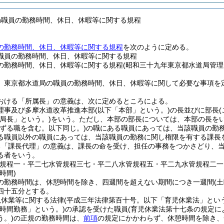
局職員の勤務時間、休日、休暇等に関する規程
の勤務時間、休日、休暇等に関する規程
を次のように定める。
職員の勤務時間、休日、休暇等に関する規程
の勤務時間、休日、休暇等に関する規程(昭和三十九年東京都水道局管理
、東京都水道局の職員の勤務時間、休日、休暇等に関して必要な事項を
おける「所属長」の意義は、次に定めるところによる。
理事及び多摩水道改革推進本部
(以下「本部」という。)
の長並びに部長
「局長」という。)
をいう。
ただし、本部の部長については、本部の長を
準ずる職を含む。以下同じ。)
の職にある職員にあっては、当該職員の勤
る職員以外の職員にあっては、当該職員の勤務に関し権限を有する課長
る「課長代理」の意義は、課長の命を受け、担任の事務をつかさどり、
る者をいう。
管規程一・平二七水管規程三七・平二八水管規程五・平二九水管規程二一
時間)
の勤務時間は、休憩時間を除き、四週間を超えない期間につき一週間
(
四十五分とする。
児休業等に関する法律
(平成三年法律第百十号。以下「育児休業法」という
短時間勤務」という。)
の承認を受けた職員
(育児休業法第十七条の規定
う。)
の正規の勤務時間は、
前項
の規定にかかわらず、休憩時間を除き、