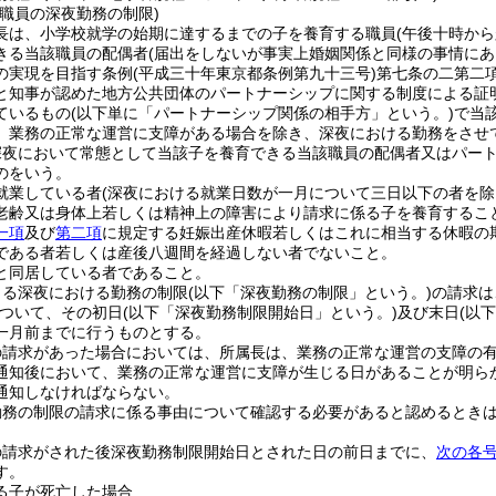
職員の深夜勤務の制限)
長は、小学校就学の始期に達するまでの子を養育する職員
(午後十時か
きる当該職員の配偶者
(届出をしないが事実上婚姻関係と同様の事情にあ
の実現を目指す条例
(平成三十年東京都条例第九十三号)
第七条の二第二
と知事が認めた地方公共団体のパートナーシップに関する制度による証
ているもの
(以下単に「パートナーシップ関係の相手方」という。)
で当
、業務の正常な運営に支障がある場合を除き、深夜における勤務をさせ
深夜において常態として当該子を養育できる当該職員の配偶者又はパー
のをいう。
就業している者
(深夜における就業日数が一月について三日以下の者を除
老齢又は身体上若しくは精神上の障害により請求に係る子を養育するこ
一項
及び
第二項
に規定する妊娠出産休暇若しくはこれに相当する休暇の
である者若しくは産後八週間を経過しない者でないこと。
と同居している者であること。
よる深夜における勤務の制限
(以下「深夜勤務の制限」という。)
の請求は
ついて、その初日
(以下「深夜勤務制限開始日」という。)
及び末日
(以
一月前までに行うものとする。
の請求があった場合においては、所属長は、業務の正常な運営の支障の
通知後において、業務の正常な運営に支障が生じる日があることが明ら
通知しなければならない。
勤務の制限の請求に係る事由について確認する必要があると認めるとき
の請求がされた後深夜勤務制限開始日とされた日の前日までに、
次の各
す。
る子が死亡した場合