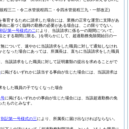
規程三二・令二水管規程四二・令四水管規程三九・一部改正)
を養育するために請求した場合には、業務の正常な運営に支障があ
事由に基づく臨時の勤務の必要がある場合は、この限りでない。
別記第一号様式の二
により、当該請求に係る一の期間について、
位とする期間に限る。)
を明らかにして、超過勤務免除開始日の一
有無について、速やかに当該請求をした職員に対して通知しなけれ
かとなった場合にあっては、所属長は、直ちに当該請求をした職員
は、当該請求をした職員に対して証明書類の提出を求めることがで
号
に掲げるいずれかに該当する事由が生じた場合には、当該請求は
求をした職員の子でなくなった場合
各号
に掲げるいずれかの事由が生じた場合には、当該超過勤務の免
ったものとみなす。
を
別記第一号様式の三
により、所属長に届け出なければならない。