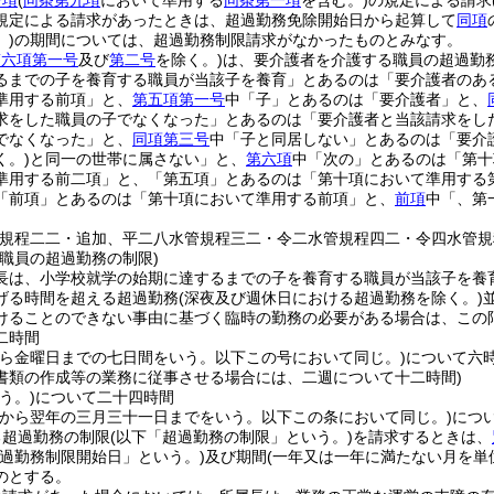
一項
(
同条第九項
において準用する
同条第一項
を含む。)
の規定による請求
規定による請求があったときは、超過勤務免除開始日から起算して
同項
)
の期間については、超過勤務制限請求がなかったものとみなす。
第六項第一号
及び
第二号
を除く。)
は、要介護者を介護する職員の超過勤
るまでの子を養育する職員が当該子を養育」とあるのは「要介護者のあ
準用する前項」と、
第五項第一号
中「子」とあるのは「要介護者」と、
求をした職員の子でなくなった」とあるのは「要介護者と当該請求をし
でなくなった」と、
同項第三号
中「子と同居しない」とあるのは「要介
く。)
と同一の世帯に属さない」と、
第六項
中「次の」とあるのは「第十
準用する前二項」と、「第五項」とあるのは「第十項において準用する
「前項」とあるのは「第十項において準用する前項」と、
前項
中「、第
管規程二二・追加、平二八水管規程三二・令二水管規程四二・令四水管規
職員の超過勤務の制限)
長は、小学校就学の始期に達するまでの子を養育する職員が当該子を養
げる時間を超える超過勤務
(深夜及び週休日における超過勤務を除く。)
けることのできない事由に基づく臨時の勤務の必要がある場合は、この
二時間
から金曜日までの七日間をいう。以下この号において同じ。)
について六
書類の作成等の業務に従事させる場合には、二週について十二時間)
う。)
について二十四時間
日から翌年の三月三十一日までをいう。以下この条において同じ。)
につ
る超過勤務の制限
(以下「超過勤務の制限」という。)
を請求するときは、
超過勤務制限開始日」という。)
及び期間
(一年又は一年に満たない月を単
のとする。