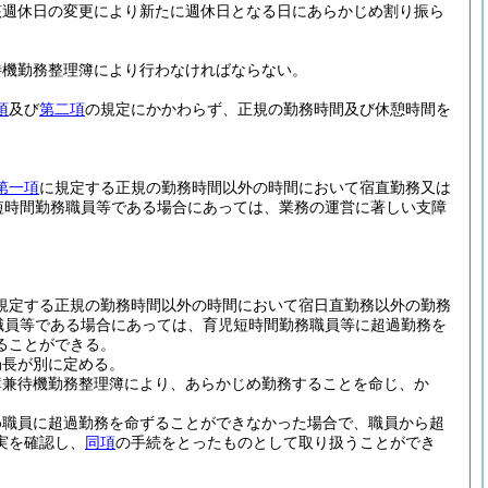
該週休日の変更により新たに週休日となる日にあらかじめ割り振ら
待機勤務整理簿により行わなければならない。
項
及び
第二項
の規定にかかわらず、正規の勤務時間及び休憩時間を
第一項
に規定する正規の勤務時間以外の時間において宿直勤務又は
短時間勤務職員等である場合にあっては、業務の運営に著しい支障
規定する正規の勤務時間以外の時間において宿日直勤務以外の勤務
職員等である場合にあっては、育児短時間勤務職員等に超過勤務を
ることができる。
局長が別に定める。
簿兼待機勤務整理簿により、あらかじめ勤務することを命じ、か
め職員に超過勤務を命ずることができなかった場合で、職員から超
実を確認し、
同項
の手続をとったものとして取り扱うことができ