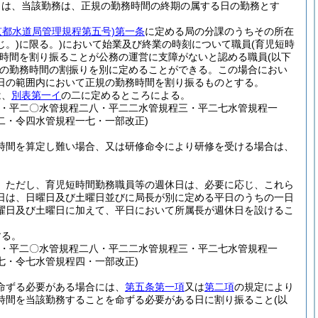
きは、当該勤務は、正規の勤務時間の終期の属する日の勤務とす
京都水道局管理規程第五号)
第一条
に定める局の分課のうちその所在
。)
に限る。)
において始業及び終業の時刻について職員
(育児短時
時間を割り振ることが公務の運営に支障がないと認める職員
(以下
の勤務時間の割振りを別に定めることができる。
この場合におい
日の範囲内において正規の勤務時間を割り振るものとする。
は、
別表第一イ
の二に定めるところによる。
四・平二〇水管規程二八・平二二水管規程三・平二七水管規程一
二・令四水管規程一七・一部改正)
時間を算定し難い場合、又は研修命令により研修を受ける場合は、
。
ただし、育児短時間勤務職員等の週休日は、必要に応じ、これら
日は、日曜日及び土曜日並びに局長が別に定める平日のうちの一日
曜日及び土曜日に加えて、平日において所属長が週休日を設けるこ
する。
四・平二〇水管規程二八・平二二水管規程三・平二七水管規程一
七・令七水管規程四・一部改正)
命ずる必要がある場合には、
第五条第一項
又は
第二項
の規定により
時間を当該勤務することを命ずる必要がある日に割り振ること
(以