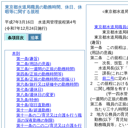
東京都水道局職員の勤務時間、休日、休
暇等に関する規程
○東京都水道
平成7年3月16日 水道局管理規程第4号
東京都水道局職員
(令和7年12月24日施行)
東京都水道局
東京都水道局職員
条項目次
沿革
(趣旨)
第一条
この規程は
(用語の意義)
本則
第二条
この規程に
第一条
(趣旨)
一
次長、技監、
第二条
(用語の意義)
水道局長
(以下
第三条
(一週間の正規の勤務時間)
二
課長
(これに
第四条
(正規の勤務時間等)
三
前二号
に定め
第五条
(正規の勤務時間の割振り)
2
この規程におけ
第六条
(旅行又は研修中の勤務時間)
に関し権限を有す
第七条
(週休日)
(平一四水
第八条
(週休日の変更)
(一週間の正規の勤務
第九条
(特例)
第三条
職員の正規
第十条
(宿日直勤務)
当たり三十八時間
第十一条
(超過勤務)
2
地方公務員の育
第十一条の二
(育児又は介護を行う職
勤務
(以下「育児
員の深夜勤務の制限)
勤務職員等」とい
第十一条の二の二
(育児又は介護を行