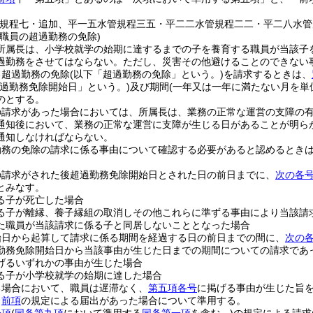
管規程七・追加、平一五水管規程三五・平二二水管規程二二・平二八水管
職員の超過勤務の免除)
所属長は、小学校就学の始期に達するまでの子を養育する職員が当該子
過勤務をさせてはならない。
ただし、災害その他避けることのできない
る超過勤務の免除
(以下「超過勤務の免除」という。)
を請求するときは、
超過勤務免除開始日」という。)
及び期間
(一年又は一年に満たない月を単
のとする。
の請求があった場合においては、所属長は、業務の正常な運営の支障の
通知後において、業務の正常な運営に支障が生じる日があることが明ら
通知しなければならない。
勤務の免除の請求に係る事由について確認する必要があると認めるとき
の請求がされた後超過勤務免除開始日とされた日の前日までに、
次の各
とみなす。
る子が死亡した場合
る子が離縁、養子縁組の取消しその他これらに準ずる事由により当該請
た職員が当該請求に係る子と同居しないこととなった場合
始日から起算して請求に係る期間を経過する日の前日までの間に、
次の
勤務免除開始日から当該事由が生じた日までの期間についての請求であ
げるいずれかの事由が生じた場合
る子が小学校就学の始期に達した場合
る場合において、職員は遅滞なく、
第五項各号
に掲げる事由が生じた旨
、
前項
の規定による届出があった場合について準用する。