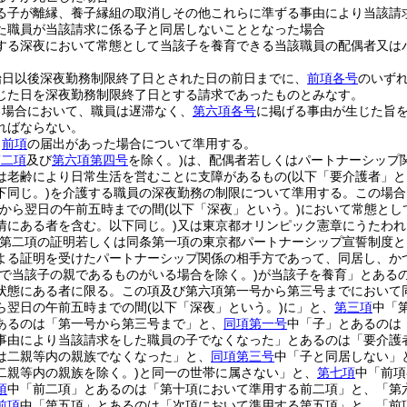
る子が離縁、養子縁組の取消しその他これらに準ずる事由により当該請
た職員が当該請求に係る子と同居しないこととなった場合
する深夜において常態として当該子を養育できる当該職員の配偶者又は
始日以後深夜勤務制限終了日とされた日の前日までに、
前項各号
のいず
じた日を深夜勤務制限終了日とする請求であったものとみなす。
る場合において、職員は遅滞なく、
第六項各号
に掲げる事由が生じた旨
ればならない。
、
前項
の届出があった場合について準用する。
第二項
及び
第六項第四号
を除く。)
は、配偶者若しくはパートナーシップ
は老齢により日常生活を営むことに支障があるもの
(以下「要介護者」と
下同じ。)
を介護する職員の深夜勤務の制限について準用する。
この場合
時から翌日の午前五時までの間
(以下「深夜」という。)
において常態とし
情にある者を含む。以下同じ。)
又は東京都オリンピック憲章にうたわれ
第二項の証明若しくは同条第一項の東京都パートナーシップ宣誓制度と
よる証明を受けたパートナーシップ関係の相手方であって、同居し、か
で当該子の親であるものがいる場合を除く。)
が当該子を養育」とある
状態にある者に限る。この項及び第六項第一号から第三号までにおいて同
ら翌日の午前五時までの間
(以下「深夜」という。)
に」と、
第三項
中「
あるのは「第一号から第三号まで」と、
同項第一号
中「子」とあるのは
事由により当該請求をした職員の子でなくなった」とあるのは「要介護
は二親等内の親族でなくなった」と、
同項第三号
中「子と同居しない」
二親等内の親族を除く。)
と同一の世帯に属さない」と、
第七項
中「前項
項
中「前二項」とあるのは「第十項において準用する前二項」と、「第
前項
中「第五項」とあるのは「次項において準用する第五項」と、「前