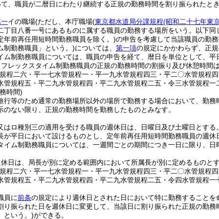
いて、職員が二暦日にわたり継続する正規の勤務時間を割り振られたと
第一
イの職場
(ただし、本庁職場
(
東京都水道局分課規程
(昭和二十七年東
二丁目八番一号にあるものに属する職員の勤務する場所をいう。以下同じ
定年前再任用短時間勤務職員を除く。)
の申告を考慮して当該職員の勤務
ム制勤務職員」という。)
については、
第一項
の規定にかかわらず、正規
イム制勤務職員については、職員の申告を経て、暦日を単位として、平
、フレックスタイム制勤務職員の正規の勤務時間の割振り及び休憩時間
管規程二六・平一七水管規程一・平一九水管規程四三・平二〇水管規程
水管規程五・平二九水管規程四・平二九水管規程二五・令三水管規程一
務時間)
旅行等のため通常の勤務場所以外の場所で勤務する場合において、勤務
示のない限り、正規の勤務時間を勤務したものとみなす。
又はロ種別三の適用を受ける職員の週休日は、日曜日及び土曜日とする
長が平日において設けるものとし、定年前再任用短時間勤務職員の週休
タイム制勤務職員については、一週間ごとの期間につき一日に限り、日
週休日は、局長が別に定める範囲内において所属長が別に定めるものと
管規程二六・平一七水管規程一・平一九水管規程四三・平二〇水管規程
水管規程五・平二九水管規程四・平二九水管規程二五・令四水管規程一
職員に
前条
の規定により週休日とされた日において特に勤務することを
割り振られた日を週休日に変更して、当該日に割り振られた正規の勤務
」という。)
ができる。