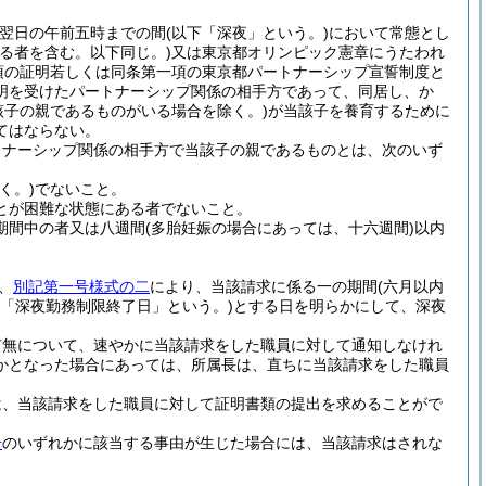
ら翌日の午前五時までの間
(以下「深夜」という。)
において常態とし
る者を含む。以下同じ。)
又は東京都オリンピック憲章にうたわれ
項の証明若しくは同条第一項の東京都パートナーシップ宣誓制度と
明を受けたパートナーシップ関係の相手方であって、同居し、か
該子の親であるものがいる場合を除く。)
が当該子を養育するために
てはならない。
トナーシップ関係の相手方で当該子の親であるものとは、次のいず
く。)
でないこと。
とが困難な状態にある者でないこと。
期間中の者又は八週間
(多胎妊娠の場合にあっては、十六週間)
以内
、
別記第一号様式の二
により、当該請求に係る一の期間
(六月以内
下「深夜勤務制限終了日」という。)
とする日を明らかにして、深夜
有無について、速やかに当該請求をした職員に対して通知しなけれ
かとなった場合にあっては、所属長は、直ちに当該請求をした職員
は、当該請求をした職員に対して証明書類の提出を求めることがで
号
のいずれかに該当する事由が生じた場合には、当該請求はされな