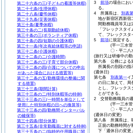
3
前項
の場合にお
第二十六条の三
(子どもの看護等休暇)
る。
第二十七条
(生理休暇)
4
所属長は、
別表
第二十八条
(慶弔休暇)
地が新宿区西新宿
第二十九条
(災害休暇)
間勤務職員等又は
第三十条
(夏季休暇)
「フレックスタイ
第三十条の二
(長期勤続休暇)
て、フレックスタ
第三十条の三
(ボランティア休暇)
5
前項
に規定する
第三十条の四
(短期の介護休暇)
(平一三水
第三十一条
(年次有給休暇等の申請)
〇・平二八
第三十二条
(介護休暇)
(旅行又は研修中の勤
第三十二条の二
(介護時間)
第六条
公務による
第三十二条の三
(子育て部分休暇)
所属長の別段の指
第三十二条の四
(介護についての申出
(週休日)
があった場合における措置等)
第七条
別表第一
イ
第三十二条の五
(勤務環境の整備に関
の日に加えて、局
する措置)
とし、フレックス
第三十三条
(期間計算)
とができる。
第三十三条の二
(特別休暇等の特例)
2
交替勤務職員の
第三十三条の三
(一時間を単位として
(平一三水
使用した特別休暇の日への換算等)
〇・平二八
第三十三条の四
(勤務間インターバル
(週休日の変更)
の確保等)
第八条
所属長は、
第三十四条
(部分休業)
正規の勤務時間が
第三十五条
(非常勤職員に対する特例)
下「週休日の変更
第三十五条の二
(臨時的任用職員に関