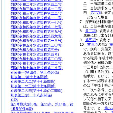
二
当該請求に係
附則
(令和二年水管規程第四二号)
三
当該請求をし
附則
(令和三年水管規程第一二号)
四
第二項
に規定
附則
(令和三年水管規程第二二号)
となった場合
附則
(令和四年水管規程第一一号)
7
深夜勤務制限開
附則
(令和四年水管規程第一七号)
は、当該事由が生
附則
(令和四年水管規程第二七号)
8
前二項
に規定す
附則
(令和四年水管規程第三九号)
属長に届け出なけ
附則
(令和四年水管規程第四六号)
9
第五項
の規定は
附則
(令和五年水管規程第一八号)
10
前各項
の規定
(
附則
(令和五年水管規程第三〇号)
で、疾病、負傷又
附則
(令和六年水管規程第五号)
ある者に限る。以
附則
(令和七年水管規程第四号)
する職員
(午後十
附則
(令和七年水管規程第二〇号)
姻関係と同様の事
附則
(令和七年水管規程第二二号)
十三号)
第七条の二
附則
(令和七年水管規程第二八号)
プに関する制度に
別表第一
(第四条、第五条関係)
相手方」という。)
別表第二
(第十七条関係)
する一の継続する
別表第二の二
(第十七条関係)
のは「午後十時か
別表第二の三
(第十七条関係)
中「次の各号」と
別表第二の四
(第十七条の二関係)
他これらに準ずる
別表第三
(第二十八条関係)
プ関係の相手方又
別記
関係の相手方及び
第1号様式
(第8条、第11条、第14条、第
号まで」と、
第八
15条関係)(表)
第三号まで」と、