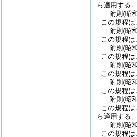
ら適用する
附
則
(昭
この規程は
附
則
(昭
この規程は
附
則
(昭
この規程は
附
則
(昭
この規程は
附
則
(昭
この規程は
附
則
(昭
この規程は
ら適用する
附
則
(昭
この規程は