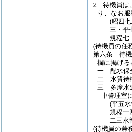
2
待機員は
り、なお服
(昭四
三・平
規程七
(待機員の任務
第六条
待
欄に掲げる
一
配水保
二
水質待
三
多摩水
中管理室
(平五
規程一
二三水
(待機員の兼務