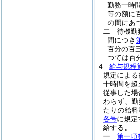
勤務一時
等の額に
の間にあ
二
待機勤
間につき
百分の百
つては百
4
給与規程
規定による
十時間を超
従事した場
わらず、勤
たりの給料
各号
に規定
給する。
一
第一項