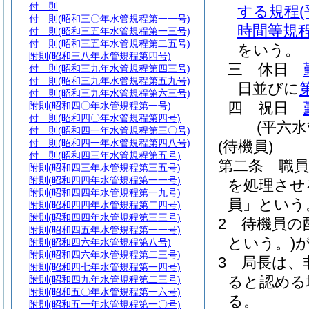
付 則
する規程
付 則
(昭和三〇年水管規程第一一号)
時間等規
付 則
(昭和三五年水管規程第一三号)
付 則
(昭和三五年水管規程第二五号)
をいう。
附則
(昭和三八年水管規程第四号)
三
休日
付 則
(昭和三九年水管規程第四三号)
付 則
(昭和三九年水管規程第五九号)
日並びに
付 則
(昭和三九年水管規程第六三号)
四
祝日
附則
(昭和四〇年水管規程第一号)
付 則
(昭和四〇年水管規程第四号)
(平六
付 則
(昭和四一年水管規程第三〇号)
付 則
(昭和四一年水管規程第四八号)
(待機員)
付 則
(昭和四三年水管規程第五号)
第二条
職
附則
(昭和四三年水管規程第三五号)
附則
(昭和四四年水管規程第一一号)
を処理させ
附則
(昭和四四年水管規程第一九号)
員」という
附則
(昭和四四年水管規程第二四号)
附則
(昭和四四年水管規程第三三号)
2
待機員の
附則
(昭和四五年水管規程第一一号)
という。)
附則
(昭和四六年水管規程第八号)
附則
(昭和四六年水管規程第二三号)
3
局長は、
附則
(昭和四七年水管規程第一四号)
ると認める
附則
(昭和四九年水管規程第二三号)
附則
(昭和五〇年水管規程第一六号)
る。
附則
(昭和五一年水管規程第一〇号)