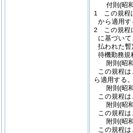
付
則
(昭
1
この規程
から適用す
2
この規程
に基づいて
払われた暫
待機勤務規
附
則
(昭
この規程は
ら適用する
附
則
(昭
この規程は
附
則
(昭
この規程は
附
則
(昭
この規程は