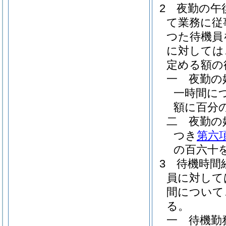
2
夜勤の午
て業務に従
つた待機員
に対しては
定める額の
一
夜勤の
一時間に
額に百分
二
夜勤の
つき
第六
の百六十
3
待機時間
員に対して
間について
る。
一
待機勤