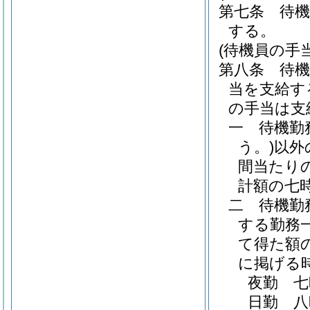
第七条
待
する。
(待機員の手当
第八条
待
当を支給す
の手当は支
一
待機勤
う。)
以外
間当たり
計額の七
二
待機勤
する勤務
て得た額
に掲げる
夜勤 七
日勤 八