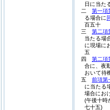
日に当た
二
第一項
る場合に
百五十
三
第二項
当たる場
に現場に
五
四
第二項
合に、夜
おいて待
五
前項第
に当たる
場合にお
(午後十
七十五)