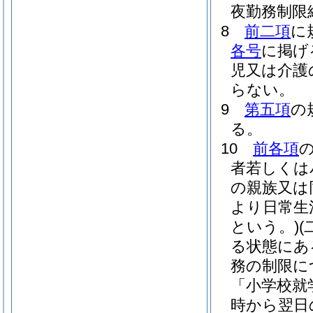
夜勤務制限
8
前二項
に
各号
に掲げ
児又は介護
らない。
9
第五項
の
る。
10
前各項
者若しくは
の親族又は
より日常生
という。)
る状態にあ
務の制限に
「小学校就
時から翌日