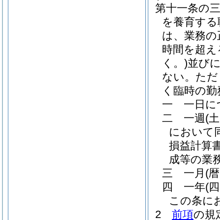
第十一条の
を養育する
は、業務の
時間を超え
く。)
並び
ない。
ただ
く臨時の勤
一
一日に
二
一週
(
において同
損益計算
成等の業
三
一月
(
四
一年
(
この条に
2
前項
の規