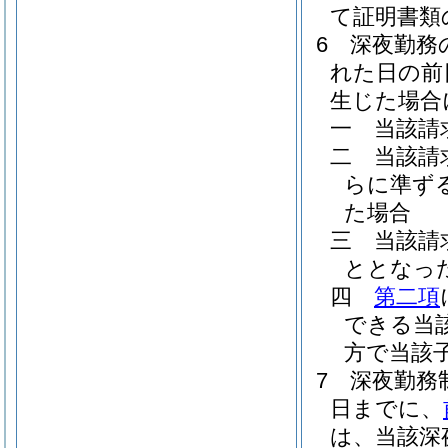
て証明書類
6
深夜勤務
れた日の前
生じた場合
一
当該請
二
当該請
らに準ず
た場合
三
当該請
ととなっ
四
第二項
できる当
方で当該
7
深夜勤務
日までに、
は、当該深