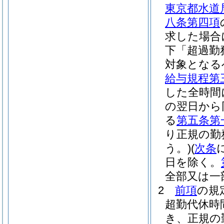
東京都水道
八条第四項
求した場合
下「超過勤
対象となる
給与規程第
した全時間
の翌日から
る
第五条第
り正規の勤
う。)
(
次条
日を除く。
全部又は一
2
前項
の規
超勤代休時
き、正規の