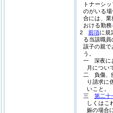
トナーシッ
のがいる場
合には、業
おける勤務
2
前項
に規
る当該職員
該子の親で
う。
一
深夜に
月につい
二
負傷、
り請求に
いこと。
三
第二十
しくはこ
娠の場合