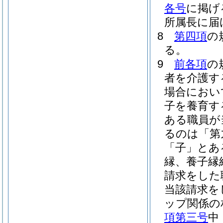
各号
に掲げ
所属長に届
8
第四項
の
る。
9
前各項
の
者を介護す
場合におい
子を養育す
ある職員が
るのは「第
「子」とあ
縁、養子縁
請求をした
当該請求を
ップ関係の
項第三号
中