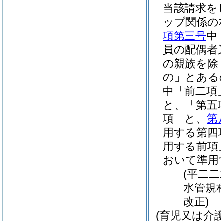
当該請求を
ップ関係の
項第三号
中
員の配偶者
の親族を除
の」とある
中「前二項
と、「第五
項」と、
第
用する第四
用する前項
おいて準用
(平二
水管規
改正)
(育児又は介