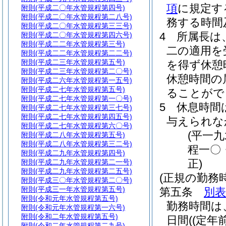
項
に規定す
附則
(平成二〇年水管規程第四号)
附則
(平成二〇年水管規程第二八号)
務する時間
附則
(平成二〇年水管規程第三三号)
4
所属長は
附則
(平成二〇年水管規程第四六号)
附則
(平成二二年水管規程第三号)
二の適用を
附則
(平成二二年水管規程第二二号)
附則
(平成二三年水管規程第五号)
を得ず休憩
附則
(平成二三年水管規程第二〇号)
休憩時間の
附則
(平成二六年水管規程第一五号)
附則
(平成二七年水管規程第五号)
ることがで
附則
(平成二七年水管規程第一〇号)
5
休息時間
附則
(平成二七年水管規程第三七号)
附則
(平成二七年水管規程第四五号)
与えられな
附則
(平成二七年水管規程第六〇号)
(平一
附則
(平成二八年水管規程第五号)
附則
(平成二八年水管規程第三二号)
程一〇
附則
(平成二九年水管規程第四号)
正)
附則
(平成二九年水管規程第二一号)
附則
(平成二九年水管規程第二五号)
(正規の勤務
附則
(平成三〇年水管規程第二〇号)
附則
(平成三一年水管規程第五号)
第五条
別表
附則
(令和元年水管規程第五号)
勤務時間は
附則
(令和元年水管規程第一六号)
附則
(令和二年水管規程第五号)
日間
(
(定年
附則
(令和二年水管規程第二九号)