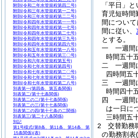
「平日」と
附則
(令和二年水管規程第四二号)
附則
(令和三年水管規程第一二号)
育児短時間
附則
(令和三年水管規程第二二号)
間について
附則
(令和四年水管規程第一一号)
附則
(令和四年水管規程第一七号)
間に従い、
附則
(令和四年水管規程第二七号)
とする。
附則
(令和四年水管規程第三九号)
附則
(令和四年水管規程第四六号)
一
一週間
附則
(令和五年水管規程第一八号)
附則
(令和五年水管規程第三〇号)
時間五十
附則
(令和六年水管規程第五号)
二
一週間
附則
(令和七年水管規程第四号)
附則
(令和七年水管規程第二〇号)
四時間五
附則
(令和七年水管規程第二二号)
三
一週間
附則
(令和七年水管規程第二八号)
別表第一
(第四条、第五条関係)
時間四十
別表第二
(第十七条関係)
四
一週間
別表第二の二
(第十七条関係)
別表第二の三
(第十七条関係)
は一日に
別表第二の四
(第十七条の二関係)
三時間五
別表第三
(第二十八条関係)
別記
2
交替勤務
第1号様式
(第8条、第11条、第14条、第
15条関係)(表)
の勤務割表