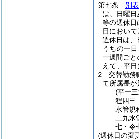
第七条
別表
は、日曜日
等の週休日
日において
週休日は、
うちの一日
一週間ごと
えて、平日
2
交替勤務
て所属長が
(平一
程四三
水管規
二九水
七・令
(週休日の変更