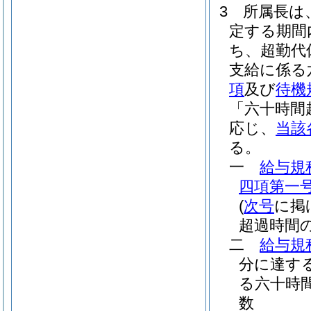
3
所属長は
定する期間
ち、超勤代
支給に係る
項
及び
待機
「六十時間
応じ、
当該
る。
一
給与規
四項第一
(
次号
に掲
超過時間
二
給与規
分に達す
る六十時
数