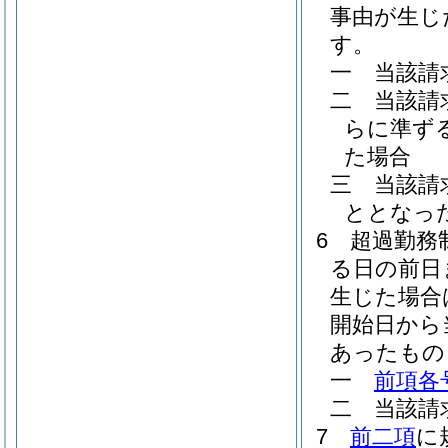
事由が生じ
す。
一
当該請
二
当該請
らに準ず
た場合
三
当該請
ととなっ
6
超過勤務
る日の前日
生じた場合
開始日から
あったもの
一
前項各
二
当該請
7
前二項
に