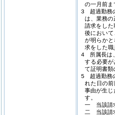
の一月前ま
3
超過勤務
は、業務の
請求をした
後において
が明らかと
求をした職
4
所属長は
する必要が
て証明書類
5
超過勤務
れた日の前
事由が生じ
す。
一
当該請
二
当該請