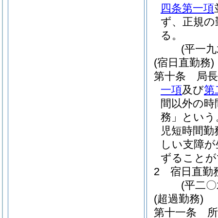
四条第一項
ず、正規の
る。
(平一
(宿日直勤務)
第十条
局
一項
及び
第
間以外の時
務」という
児短時間勤
しい支障が
ずることが
2
宿日直勤
(平二
(超過勤務)
第十一条