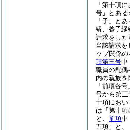
「第十項に
号」とある
「子」とあ
縁、養子縁
請求をした
当該請求を
ップ関係の
項第三号
中
職員の配偶
内の親族を
「前項各号
号から第三
十項におい
は「第十項
と、
前項
中
五項」と、