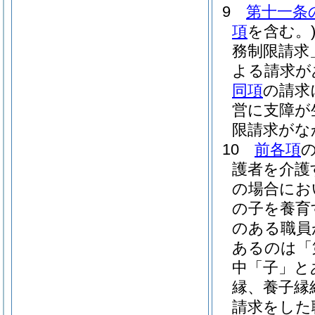
9
第十一条
項
を含む。
務制限請求
よる請求が
同項
の請求
営に支障が
限請求がな
10
前各項
護者を介護
の場合にお
の子を養育
のある職員
あるのは「
中「子」と
縁、養子縁
請求をした