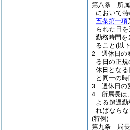
第八条
所
において特
五条第一項
られた日を
勤務時間を
ること
(以
2
週休日の
る日の正規
休日となる
と同一の時
3
週休日の
4
所属長は
よる超過勤
ればならな
(特例)
第九条
局