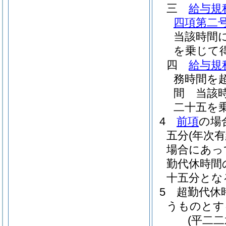
三
給与規
四項第二
当該時間
を乗じて
四
給与規
務時間を
間 当該
二十五を
4
前項
の場
五分
(年次
場合にあっ
勤代休時間
十五分とな
5
超勤代休
うものとす
(平二