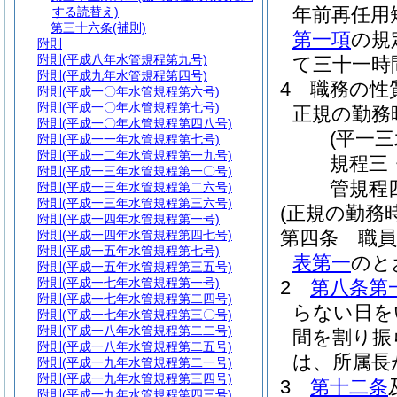
年前再任用
する読替え)
第三十六条
(補則)
第一項
の規
附則
附則
(平成八年水管規程第九号)
て三十一時
附則
(平成九年水管規程第四号)
4
職務の性
附則
(平成一〇年水管規程第六号)
附則
(平成一〇年水管規程第七号)
正規の勤務
附則
(平成一〇年水管規程第四八号)
(平一
附則
(平成一一年水管規程第七号)
附則
(平成一二年水管規程第一九号)
規程三
附則
(平成一三年水管規程第一〇号)
管規程
附則
(平成一三年水管規程第二六号)
附則
(平成一三年水管規程第三六号)
(正規の勤務
附則
(平成一四年水管規程第一号)
第四条
職
附則
(平成一四年水管規程第四七号)
附則
(平成一五年水管規程第七号)
表第一
のと
附則
(平成一五年水管規程第三五号)
附則
(平成一七年水管規程第一号)
2
第八条第
附則
(平成一七年水管規程第二四号)
らない日を
附則
(平成一七年水管規程第三〇号)
附則
(平成一八年水管規程第二二号)
間を割り振
附則
(平成一八年水管規程第二五号)
は、所属長
附則
(平成一九年水管規程第二一号)
附則
(平成一九年水管規程第三四号)
3
第十二条
附則
(平成一九年水管規程第四三号)