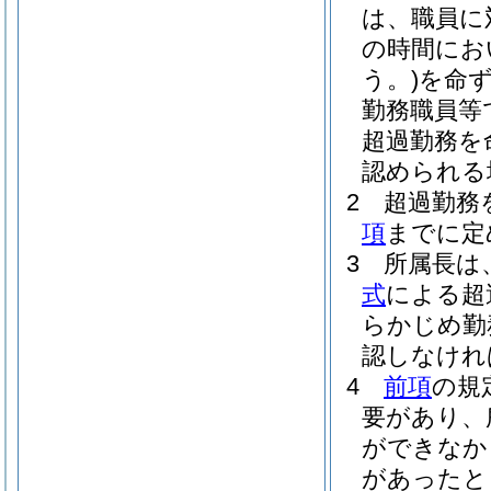
は、職員に
の時間にお
う。)
を命
勤務職員等
超過勤務を
認められる
2
超過勤務
項
までに定
3
所属長は
式
による超
らかじめ勤
認しなけれ
4
前項
の規
要があり、
ができなか
があったと