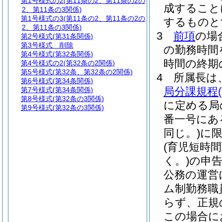
第1号様式の2
(第11条の2、第11条の2の
成すること
2、第11条の3関係)
第1号様式の3
(第11条の2、第11条の2の
するものと
2、第11条の3関係)
3
前項
の場
第2号様式
(第31条関係)
第3号様式
削除
の勤務時間
第4号様式
(第32条関係)
時間の終期
第4号様式の2
(第32条の2関係)
第5号様式
(第32条、第32条の2関係)
4
所属長は
第6号様式
(第34条関係)
局分課規程
第7号様式
(第34条関係)
第8号様式
(第32条の3関係)
に定める局
第9号様式
(第32条の3関係)
番一号にあ
同じ。)
に限
(育児短時
く。)
の申
公務の運営
ム制勤務職
らず、正規
この場合に