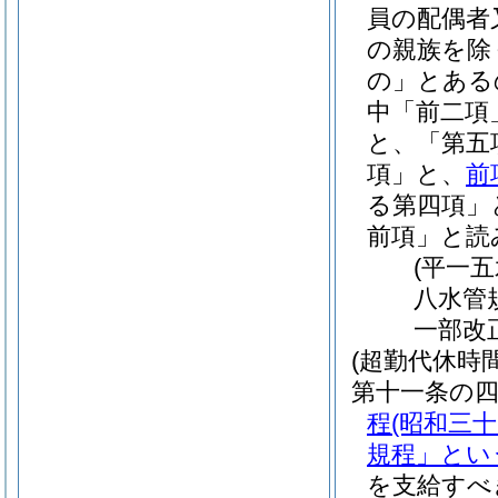
員の配偶者
の親族を除
の」とある
中「前二項
と、「第五
項」と、
前
る第四項」
前項」と読
(平一
八水管
一部改
(超勤代休時間
第十一条の
程
(昭和三
規程」とい
を支給すべ