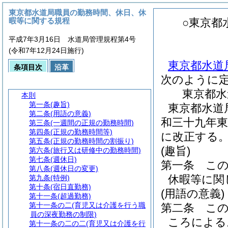
東京都水道局職員の勤務時間、休日、休
暇等に関する規程
○東京都
平成7年3月16日 水道局管理規程第4号
(令和7年12月24日施行)
東京都水道
条項目次
沿革
次のように
東京都水
本則
第一条
(趣旨)
東京都水道
第二条
(用語の意義)
和三十九年東
第三条
(一週間の正規の勤務時間)
第四条
(正規の勤務時間等)
に改正する
第五条
(正規の勤務時間の割振り)
(趣旨)
第六条
(旅行又は研修中の勤務時間)
第七条
(週休日)
第一条
こ
第八条
(週休日の変更)
休暇等に関
第九条
(特例)
第十条
(宿日直勤務)
(用語の意義)
第十一条
(超過勤務)
第十一条の二
(育児又は介護を行う職
第二条
こ
員の深夜勤務の制限)
ころによる
第十一条の二の二
(育児又は介護を行