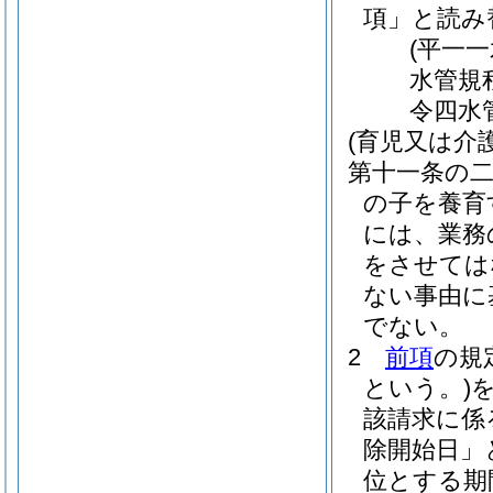
項」と読み
(平一
水管規
令四水
(育児又は介
第十一条の
の子を養育
には、業務
をさせては
ない事由に
でない。
2
前項
の規
という。)
該請求に係
除開始日」
位とする期