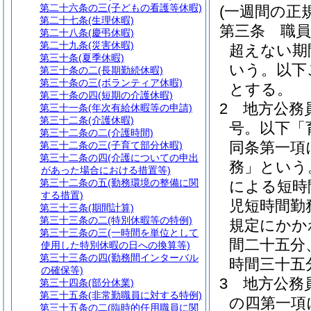
第二十六条の三
(子どもの看護等休暇)
(一週間の正
第二十七条
(生理休暇)
第三条
職
第二十八条
(慶弔休暇)
第二十九条
(災害休暇)
超えない期
第三十条
(夏季休暇)
いう。以下
第三十条の二
(長期勤続休暇)
第三十条の三
(ボランティア休暇)
とする。
第三十条の四
(短期の介護休暇)
2
地方公務
第三十一条
(年次有給休暇等の申請)
第三十二条
(介護休暇)
号。以下「
第三十二条の二
(介護時間)
同条第一項
第三十二条の三
(子育て部分休暇)
第三十二条の四
(介護についての申出
務」という
があった場合における措置等)
第三十二条の五
(勤務環境の整備に関
による短時
する措置)
児短時間勤
第三十三条
(期間計算)
第三十三条の二
(特別休暇等の特例)
規定にかか
第三十三条の三
(一時間を単位として
間二十五分
使用した特別休暇の日への換算等)
第三十三条の四
(勤務間インターバル
時間三十五
の確保等)
3
地方公務
第三十四条
(部分休業)
第三十五条
(非常勤職員に対する特例)
の四第一項
第三十五条の二
(臨時的任用職員に関