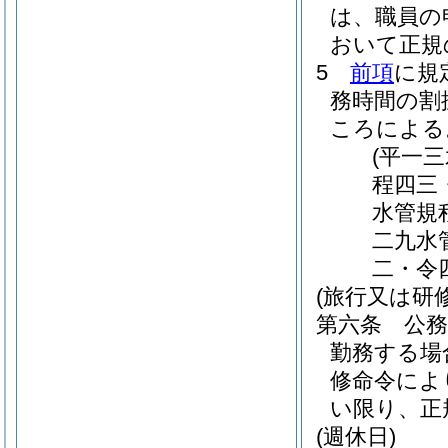
は、職員の
おいて正規
5
前項
に規
務時間の割
ころによる
(平一
程四三
水管規
二九水
二・令
(旅行又は研
第六条
公
勤務する場
修命令によ
い限り、正
(週休日)