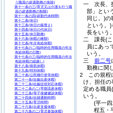
う職員の超過勤務の免除)
一
次長、
第十一条の三
(育児又は介護を行う職
部」という
員の超過勤務の制限)
第十一条の四
(超勤代休時間)
同じ。)
の
第十二条
(休日)
という。)
第十三条
(休日の振替え)
第十四条
(休日の代休日)
長をいう
第十五条
(休日勤務)
二
課長
(
第十六条
(休暇の種類)
第十七条
(年次有給休暇)
員にあっ
第十七条の二
(臨時的任用職員の年次
有給休暇の日数)
いう。
第十七条の三
(臨時的任用職員の年次
三
前二号
有給休暇の繰越し)
第十八条
(病気休暇)
勤務に関
第十九条
(特別休暇)
2
この規程
第二十条
(公民権行使等休暇)
第二十一条
(妊娠出産休暇)
け、担任の
第二十二条
(妊娠症状対応休暇)
定める職員
第二十二条の二
(早期流産休暇)
第二十三条
(母子保健健診休暇)
いう。
第二十四条
(妊婦通勤時間)
(平一
第二十五条
(育児時間)
第二十六条
(出産支援休暇)
程五・
第二十六条の二
(育児参加休暇)