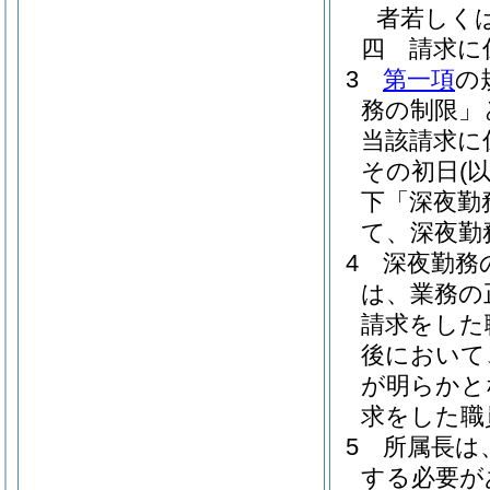
者若しく
四
請求に
3
第一項
の
務の制限」
当該請求に
その初日
(
下「深夜勤
て、深夜勤
4
深夜勤務
は、業務の
請求をした
後において
が明らかと
求をした職
5
所属長は
する必要が