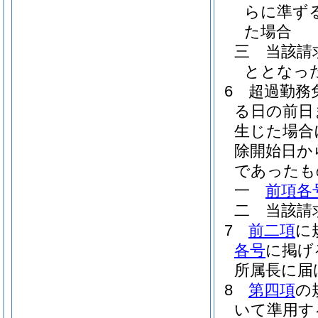
らに準ず
た場合
三
当該請
ととなっ
6
超過勤務
る日の前日
生じた場合
除開始日か
であったも
一
前項各
二
当該請
7
前二項
に
各号
に掲げ
所属長に届
8
第四項
の
いて準用す