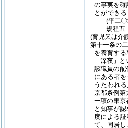
の事実を確
とができる
(平二
規程五
(育児又は介
第十一条の
を養育する
「深夜」と
該職員の配
にある者を
うたわれる
京都条例第
一項の東京
と知事が認
度による証
て、同居し