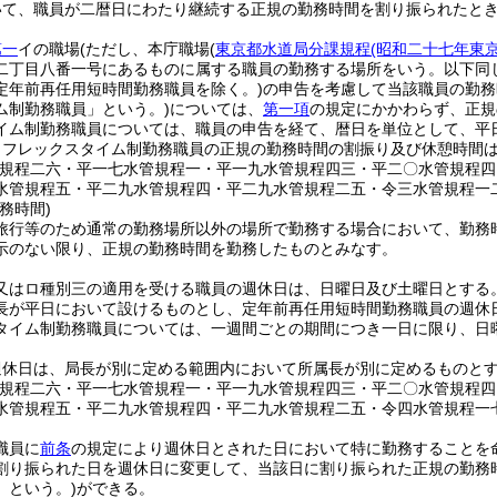
いて、職員が二暦日にわたり継続する正規の勤務時間を割り振られたと
第一
イの職場
(ただし、本庁職場
(
東京都水道局分課規程
(昭和二十七年東
二丁目八番一号にあるものに属する職員の勤務する場所をいう。以下同じ
定年前再任用短時間勤務職員を除く。)
の申告を考慮して当該職員の勤務
ム制勤務職員」という。)
については、
第一項
の規定にかかわらず、正規
イム制勤務職員については、職員の申告を経て、暦日を単位として、平
、フレックスタイム制勤務職員の正規の勤務時間の割振り及び休憩時間
管規程二六・平一七水管規程一・平一九水管規程四三・平二〇水管規程
水管規程五・平二九水管規程四・平二九水管規程二五・令三水管規程一
務時間)
旅行等のため通常の勤務場所以外の場所で勤務する場合において、勤務
示のない限り、正規の勤務時間を勤務したものとみなす。
又はロ種別三の適用を受ける職員の週休日は、日曜日及び土曜日とする
長が平日において設けるものとし、定年前再任用短時間勤務職員の週休
タイム制勤務職員については、一週間ごとの期間につき一日に限り、日
週休日は、局長が別に定める範囲内において所属長が別に定めるものと
管規程二六・平一七水管規程一・平一九水管規程四三・平二〇水管規程
水管規程五・平二九水管規程四・平二九水管規程二五・令四水管規程一
職員に
前条
の規定により週休日とされた日において特に勤務することを
割り振られた日を週休日に変更して、当該日に割り振られた正規の勤務
」という。)
ができる。