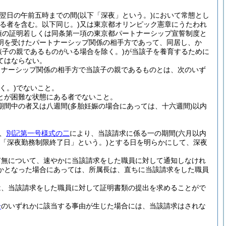
ら翌日の午前五時までの間
(以下「深夜」という。)
において常態とし
る者を含む。以下同じ。)
又は東京都オリンピック憲章にうたわれ
項の証明若しくは同条第一項の東京都パートナーシップ宣誓制度と
明を受けたパートナーシップ関係の相手方であって、同居し、か
該子の親であるものがいる場合を除く。)
が当該子を養育するために
てはならない。
トナーシップ関係の相手方で当該子の親であるものとは、次のいず
く。)
でないこと。
とが困難な状態にある者でないこと。
期間中の者又は八週間
(多胎妊娠の場合にあっては、十六週間)
以内
、
別記第一号様式の二
により、当該請求に係る一の期間
(六月以内
下「深夜勤務制限終了日」という。)
とする日を明らかにして、深夜
有無について、速やかに当該請求をした職員に対して通知しなけれ
かとなった場合にあっては、所属長は、直ちに当該請求をした職員
は、当該請求をした職員に対して証明書類の提出を求めることがで
号
のいずれかに該当する事由が生じた場合には、当該請求はされな