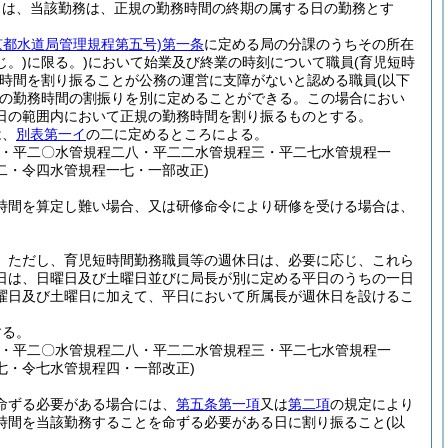
きは、当該勤務は、正規の勤務時間の終期の属する日の勤務とす
京都水道局管理規程第五号)
第一条
に定める局の分課のうちその所在
。)
に限る。)
において始業及び終業の時刻について職員
(育児短時
時間を割り振ることが公務の運営に支障がないと認める職員
(以下
の勤務時間の割振りを別に定めることができる。
この場合におい
日の範囲内において正規の勤務時間を割り振るものとする。
は、
別表第一イ
の二に定めるところによる。
四・平二〇水管規程二八・平二二水管規程三・平二七水管規程一
二・令四水管規程一七・一部改正)
時間を算定し難い場合、又は研修命令により研修を受ける場合は、
。
ただし、育児短時間勤務職員等の週休日は、必要に応じ、これら
日は、日曜日及び土曜日並びに局長が別に定める平日のうちの一日
曜日及び土曜日に加えて、平日において所属長が週休日を設けるこ
する。
四・平二〇水管規程二八・平二二水管規程三・平二七水管規程一
七・令七水管規程四・一部改正)
命ずる必要がある場合には、
第五条第一項
又は
第二項
の規定により
時間を当該勤務することを命ずる必要がある日に割り振ること
(以