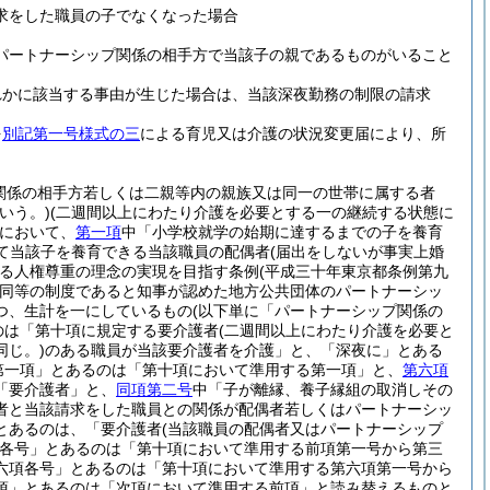
求をした職員の子でなくなった場合
パートナーシップ関係の相手方で当該子の親であるものがいること
れかに該当する事由が生じた場合は、当該深夜勤務の制限の請求
を
別記第一号様式の三
による育児又は介護の状況変更届により、所
関係の相手方若しくは二親等内の親族又は同一の世帯に属する者
いう。)
(二週間以上にわたり介護を必要とする一の継続する状態に
において、
第一項
中「小学校就学の始期に達するまでの子を養育
て当該子を養育できる当該職員の配偶者
(届出をしないが事実上婚
る人権尊重の理念の実現を目指す条例
(平成三十年東京都条例第九
同等の制度であると知事が認めた地方公共団体のパートナーシッ
つ、生計を一にしているもの
(以下単に「パートナーシップ関係の
のは「第十項に規定する要介護者
(二週間以上にわたり介護を必要と
じ。)
のある職員が当該要介護者を介護」と、「深夜に」とある
第一項」とあるのは「第十項において準用する第一項」と、
第六項
「要介護者」と、
同項第二号
中「子が離縁、養子縁組の取消しその
者と当該請求をした職員との関係が配偶者若しくはパートナーシッ
とあるのは、「要介護者
(当該職員の配偶者又はパートナーシップ
各号」とあるのは「第十項において準用する前項第一号から第三
六項各号」とあるのは「第十項において準用する第六項第一号から
項」とあるのは「次項において準用する前項」と読み替えるものと