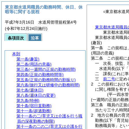
東京都水道局職員の勤務時間、休日、休
暇等に関する規程
○東京都水道
平成7年3月16日 水道局管理規程第4号
東京都水道局職員
(令和7年12月24日施行)
東京都水道局
東京都水道局職員
条項目次
沿革
(趣旨)
第一条
この規程は
(用語の意義)
本則
第二条
この規程に
第一条
(趣旨)
一
次長、技監、
第二条
(用語の意義)
水道局長
(以下
第三条
(一週間の正規の勤務時間)
二
課長
(これに
第四条
(正規の勤務時間等)
三
前二号
に定め
第五条
(正規の勤務時間の割振り)
2
この規程におけ
第六条
(旅行又は研修中の勤務時間)
に関し権限を有す
第七条
(週休日)
(平一四水
第八条
(週休日の変更)
(一週間の正規の勤務
第九条
(特例)
第三条
職員の正規
第十条
(宿日直勤務)
当たり三十八時間
第十一条
(超過勤務)
2
地方公務員の育
第十一条の二
(育児又は介護を行う職
勤務
(以下「育児
員の深夜勤務の制限)
勤務職員等」とい
第十一条の二の二
(育児又は介護を行