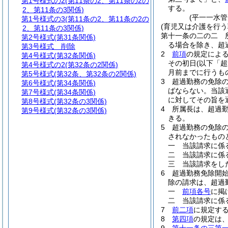
第1号様式の2
(第11条の2、第11条の2の
する。
2、第11条の3関係)
(平一一水
第1号様式の3
(第11条の2、第11条の2の
(育児又は介護を行う
2、第11条の3関係)
第十一条の二の二
第2号様式
(第31条関係)
る場合を除き、超
第3号様式
削除
2
前項
の規定によ
第4号様式
(第32条関係)
その初日
(以下「
第4号様式の2
(第32条の2関係)
月前までに行うも
第5号様式
(第32条、第32条の2関係)
3
超過勤務の免除
第6号様式
(第34条関係)
ばならない。
当該
第7号様式
(第34条関係)
に対してその旨を
第8号様式
(第32条の3関係)
4
所属長は、超過
第9号様式
(第32条の3関係)
きる。
5
超過勤務の免除
されなかったもの
一
当該請求に係
二
当該請求に係
三
当該請求をし
6
超過勤務免除開
除の請求は、超過
一
前項各号
に掲
二
当該請求に係
7
前二項
に規定す
8
第四項
の規定は