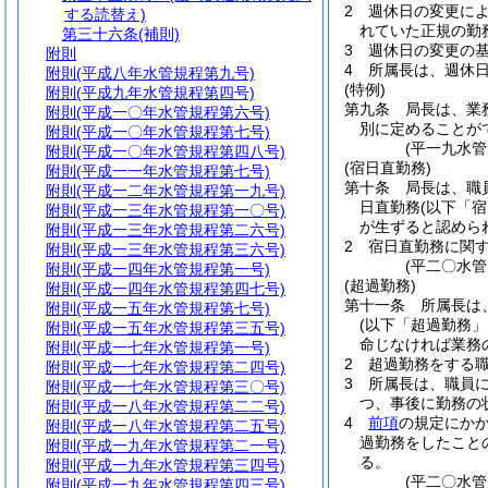
2
週休日の変更に
する読替え)
れていた正規の勤
第三十六条
(補則)
3
週休日の変更の
附則
4
所属長は、週休
附則
(平成八年水管規程第九号)
(特例)
附則
(平成九年水管規程第四号)
第九条
局長は、業
附則
(平成一〇年水管規程第六号)
別に定めることが
附則
(平成一〇年水管規程第七号)
(平一九水
附則
(平成一〇年水管規程第四八号)
(宿日直勤務)
附則
(平成一一年水管規程第七号)
第十条
局長は、職
附則
(平成一二年水管規程第一九号)
日直勤務
(以下「
附則
(平成一三年水管規程第一〇号)
が生ずると認めら
附則
(平成一三年水管規程第二六号)
2
宿日直勤務に関
附則
(平成一三年水管規程第三六号)
(平二〇水
附則
(平成一四年水管規程第一号)
(超過勤務)
附則
(平成一四年水管規程第四七号)
第十一条
所属長は
附則
(平成一五年水管規程第七号)
(以下「超過勤務」
附則
(平成一五年水管規程第三五号)
命じなければ業務
附則
(平成一七年水管規程第一号)
2
超過勤務をする
附則
(平成一七年水管規程第二四号)
3
所属長は、職員
附則
(平成一七年水管規程第三〇号)
つ、事後に勤務の
附則
(平成一八年水管規程第二二号)
4
前項
の規定にか
附則
(平成一八年水管規程第二五号)
過勤務をしたこと
附則
(平成一九年水管規程第二一号)
る。
附則
(平成一九年水管規程第三四号)
(平二〇水
附則
(平成一九年水管規程第四三号)