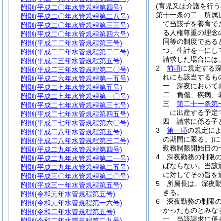
(育児又は介護を行う
附則
(平成二〇年水管規程第四号)
第十一条の二
所属
附則
(平成二〇年水管規程第二八号)
て当該子を養育で
附則
(平成二〇年水管規程第三三号)
る人権尊重の理念
附則
(平成二〇年水管規程第四六号)
同等の制度である
附則
(平成二二年水管規程第三号)
つ、生計を一にし
附則
(平成二二年水管規程第二二号)
請求した場合には
附則
(平成二三年水管規程第五号)
2
前項
に規定する
附則
(平成二三年水管規程第二〇号)
れにも該当するも
附則
(平成二六年水管規程第一五号)
一
深夜において
附則
(平成二七年水管規程第五号)
二
負傷、疾病、
附則
(平成二七年水管規程第一〇号)
三
第二十一条第
附則
(平成二七年水管規程第三七号)
に出産する予定
附則
(平成二七年水管規程第四五号)
四
請求に係る子
附則
(平成二七年水管規程第六〇号)
3
第一項
の規定に
附則
(平成二八年水管規程第五号)
の期間に限る。)
に
附則
(平成二八年水管規程第三二号)
勤務制限開始日の
附則
(平成二九年水管規程第四号)
4
深夜勤務の制限
附則
(平成二九年水管規程第二一号)
ばならない。
当該
附則
(平成二九年水管規程第二五号)
に対してその旨を
附則
(平成三〇年水管規程第二〇号)
5
所属長は、深夜
附則
(平成三一年水管規程第五号)
きる。
附則
(令和元年水管規程第五号)
6
深夜勤務の制限
附則
(令和元年水管規程第一六号)
かったものとみな
附則
(令和二年水管規程第五号)
一
当該請求に係
附則
(令和二年水管規程第二九号)