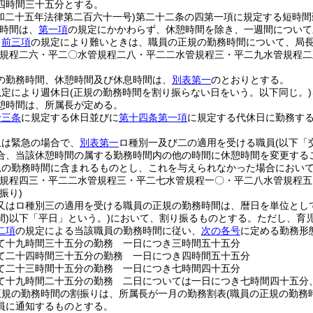
四時間三十五分とする。
和二十五年法律第二百六十一号)
第二十二条の四第一項に規定する短時間
時間は、
第一項
の規定にかかわらず、休憩時間を除き、一週間について
り
前三項
の規定により難いときは、職員の正規の勤務時間について、局
管規程二六・平二〇水管規程二八・平二二水管規程三・平二九水管規程二
の勤務時間、休憩時間及び休息時間は、
別表第一
のとおりとする。
規定により週休日
(正規の勤務時間を割り振らない日をいう。以下同じ。)
憩時間は、所属長が定める。
十三条
に規定する休日並びに
第十四条第一項
に規定する代休日に勤務す
又は緊急の場合で、
別表第一
ロ種別一及び二の適用を受ける職員
(以下「
合、当該休憩時間の属する勤務時間内の他の時間に休憩時間を変更する
規の勤務時間に含まれるものとし、これを与えられなかった場合におい
管規程四三・平二二水管規程三・平二七水管規程一〇・平二八水管規程五
振り)
又はロ種別三の適用を受ける職員の正規の勤務時間は、暦日を単位とし
)
以下「平日」という。)
において、割り振るものとする。
ただし、育
二項
の規定による当該職員の勤務時間に従い、
次の各号
に定める勤務形
て十九時間三十五分の勤務 一日につき三時間五十五分
て二十四時間三十五分の勤務 一日につき四時間五十五分
て二十三時間十五分の勤務 一日につき七時間四十五分
て十九時間二十五分の勤務 二日については一日につき七時間四十五分
正規の勤務時間の割振りは、所属長が一月の勤務割表
(職員の正規の勤務
員に通知するものとする。