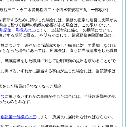
規程三二・令二水管規程四二・令四水管規程三九・一部改正)
を養育するために請求した場合には、業務の正常な運営に支障があ
事由に基づく臨時の勤務の必要がある場合は、この限りでない。
別記第一号様式の二
により、当該請求に係る一の期間について、
位とする期間に限る。)
を明らかにして、超過勤務免除開始日の一
有無について、速やかに当該請求をした職員に対して通知しなけれ
かとなった場合にあっては、所属長は、直ちに当該請求をした職員
は、当該請求をした職員に対して証明書類の提出を求めることがで
号
に掲げるいずれかに該当する事由が生じた場合には、当該請求は
求をした職員の子でなくなった場合
各号
に掲げるいずれかの事由が生じた場合には、当該超過勤務の免
ったものとみなす。
を
別記第一号様式の三
により、所属長に届け出なければならない。