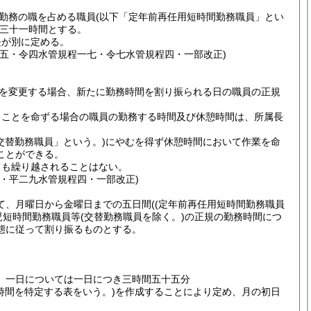
勤務の職を占める職員
(以下「定年前再任用短時間勤務職員」とい
三十一時間とする。
長が別に定める。
五・令四水管規程一七・令七水管規程四・一部改正)
を変更する場合、新たに勤務時間を割り振られる日の職員の正規
ることを命ずる場合の職員の勤務する時間及び休憩時間は、所属長
交替勤務職員」という。)
にやむを得ず休憩時間において作業を命
ことができる。
ても繰り越されることはない。
・平二九水管規程四・一部改正)
て、月曜日から金曜日までの五日間
(
(定年前再任用短時間勤務職員
児短時間勤務職員等
(交替勤務職員を除く。)
の正規の勤務時間につ
態に従って割り振るものとする。
、一日については一日につき三時間五十五分
時間を特定する表をいう。)
を作成することにより定め、月の初日