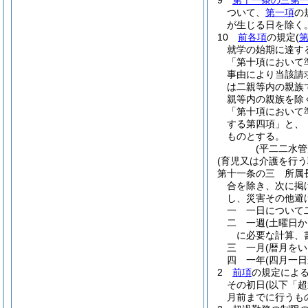
9
第十一条の三第
ついて、
第一項
の
が生じる日を除く。
10
前各項
の規定
(
就学の始期に達す
「第十項において
事由により当該請
は二親等内の親族
親等内の親族を除
「第十項において
する第四項」と、
ものとする。
(平二二水
(育児又は介護を行う
第十一条の三
所属
合を除き、次に掲
し、災害その他避
一
一日について
二
一週
(土曜日
に必要な計算、
三
一月
(暦月をい
四
一年
(四月一
2
前項
の規定によ
その初日
(以下「
月前までに行うも