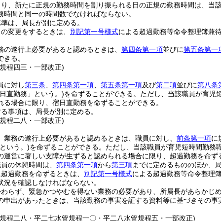
より、新たに正規の勤務時間を割り振られる日の正規の勤務時間は、当
務時間と同一の時間数でなければならない。
基準は、局長が別に定める。
日の変更をするときは、
別記第一号様式
による超過勤務等命令整理簿兼
務の遂行上必要があると認めるときは、
第四条第一項
並びに
第五条第一
できる。
管規程四三・一部改正)
員に対し
第三条
、
第四条第一項
、
第五条第一項
及び
第二項
並びに
第八条
宿日直勤務」という。)
を命ずることができる。
ただし、当該職員が育児
れる場合に限り、宿日直勤務を命ずることができる。
する事項は、局長が別に定める。
管規程二八・一部改正)
、業務の遂行上必要があると認めるときは、職員に対し、
前条第一項
に
という。)
を命ずることができる。
ただし、当該職員が育児短時間勤務
の運営に著しい支障が生ずると認められる場合に限り、超過勤務を命ず
職員の休憩時間は、
第四条第一項
から
第三項
までに定めるもののほか、
に超過勤務を命ずるときは、
別記第一号様式
による超過勤務等命令整理
状況を確認しなければならない。
かわらず、緊急かつやむを得ない業務の必要があり、所属長があらかじ
の申出があったときは、当該勤務の事実を証する資料等に基づきその事
管規程二八・平二七水管規程一〇・平二八水管規程五・一部改正)