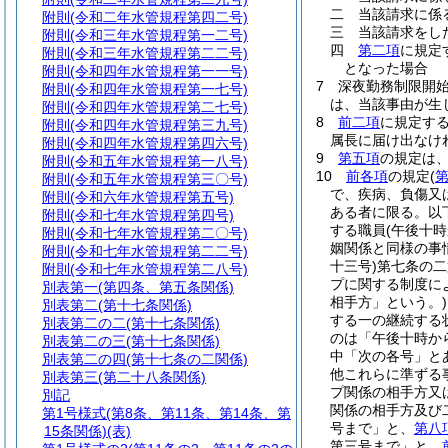
二
当該請求に係
附則
(令和二年水管規程第四二号)
三
当該請求をし
附則
(令和三年水管規程第一二号)
四
第二項
に規定
附則
(令和三年水管規程第二二号)
となった場合
附則
(令和四年水管規程第一一号)
7
深夜勤務制限開
附則
(令和四年水管規程第一七号)
は、当該事由が生
附則
(令和四年水管規程第二七号)
8
前二項
に規定す
附則
(令和四年水管規程第三九号)
属長に届け出なけ
附則
(令和四年水管規程第四六号)
9
第五項
の規定は
附則
(令和五年水管規程第一八号)
10
前各項
の規定
(
附則
(令和五年水管規程第三〇号)
で、疾病、負傷又
附則
(令和六年水管規程第五号)
ある者に限る。以
附則
(令和七年水管規程第四号)
する職員
(午後十
附則
(令和七年水管規程第二〇号)
姻関係と同様の事
附則
(令和七年水管規程第二二号)
十三号)
第七条の二
附則
(令和七年水管規程第二八号)
プに関する制度に
別表第一
(第四条、第五条関係)
相手方」という。)
別表第二
(第十七条関係)
する一の継続する
別表第二の二
(第十七条関係)
のは「午後十時か
別表第二の三
(第十七条関係)
中「次の各号」と
別表第二の四
(第十七条の二関係)
他これらに準ずる
別表第三
(第二十八条関係)
プ関係の相手方又
別記
関係の相手方及び
第1号様式
(第8条、第11条、第14条、第
号まで」と、
第八
15条関係)(表)
第三号まで」と、