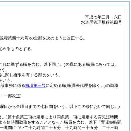
平成七年三月一六日
水道局管理規程第四号
規程第四十六号)の全部を次のように改正する。
定めるものとする。
(これに準ずる職を含む。以下同じ。)
の職にある職員にあっては、
いう。
務に関し権限を有する部長をいう。
をいう。
当該事務に係る
前項第三号
に定める職員
(課長代理を除く。)
の勤務
・一部改正)
土曜日から金曜日までの七日間をいう。以下この条において同じ。)
。)
第十条第三項の規定により同条第一項に規定する育児短時間
による短時間勤務をすることとなった職員を含む。以下「育児短時間
一週間について十九時間二十五分、十九時間三十五分、二十三時