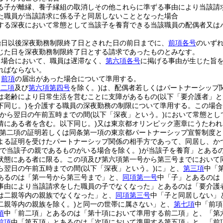
る子が離縁、養子縁組の取消しその他これらに準ずる事由により当該請
た職員が当該請求に係る子と同居しないこととなった場合
する深夜において常態として当該子を養育できる当該職員の配偶者又は
始日以後深夜勤務制限終了日とされた日の前日までに、
前項各号
のいず
じた日を深夜勤務制限終了日とする請求であったものとみなす。
る場合において、職員は遅滞なく、
第六項各号
に掲げる事由が生じた旨
ればならない。
、
前項
の届出があった場合について準用する。
第二項
及び
第六項第四号
を除く。)
は、配偶者若しくはパートナーシップ
は老齢により日常生活を営むことに支障があるもの
(以下「要介護者」と
下同じ。)
を介護する職員の深夜勤務の制限について準用する。
この場合
時から翌日の午前五時までの間
(以下「深夜」という。)
において常態とし
情にある者を含む。以下同じ。)
又は東京都オリンピック憲章にうたわれ
第二項の証明若しくは同条第一項の東京都パートナーシップ宣誓制度と
よる証明を受けたパートナーシップ関係の相手方であって、同居し、か
で当該子の親であるものがいる場合を除く。)
が当該子を養育」とある
状態にある者に限る。この項及び第六項第一号から第三号までにおいて同
ら翌日の午前五時までの間
(以下「深夜」という。)
に」と、
第三項
中「
あるのは「第一号から第三号まで」と、
同項第一号
中「子」とあるのは
事由により当該請求をした職員の子でなくなった」とあるのは「要介護
は二親等内の親族でなくなった」と、
同項第三号
中「子と同居しない」
二親等内の親族を除く。)
と同一の世帯に属さない」と、
第七項
中「前項
項
中「前二項」とあるのは「第十項において準用する前二項」と、「第
前項
中「第五項」とあるのは「次項において準用する第五項」と、「前