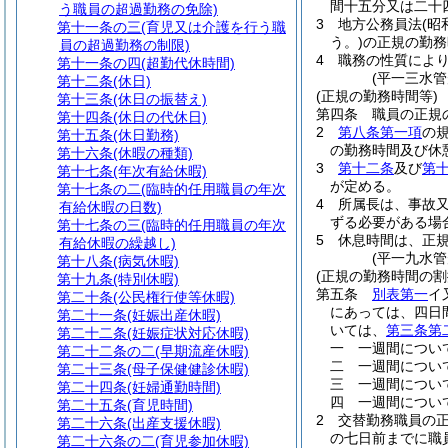
間十五分又は二十
う職員の超過勤務の免除)
3
地方公務員法
(昭
第十一条の三
(育児又は介護を行う職
う。)
の正規の勤務
員の超過勤務の制限)
4
職務の性質によ
第十一条の四
(超勤代休時間)
(平一三水
第十二条
(休日)
(正規の勤務時間等)
第十三条
(休日の振替え)
第四条
職員の正規
第十四条
(休日の代休日)
2
第八条第一項
の
第十五条
(休日勤務)
の勤務時間及び休
第十六条
(休暇の種類)
3
第十二条
及び
第
第十七条
(年次有給休暇)
が定める。
第十七条の二
(臨時的任用職員の年次
4
所属長は、事故
有給休暇の日数)
ずる必要がある場
第十七条の三
(臨時的任用職員の年次
5
休息時間は、正
有給休暇の繰越し)
(平一九水
第十八条
(病気休暇)
(正規の勤務時間の割
第十九条
(特別休暇)
第五条
別表第一
イ
第二十条
(公民権行使等休暇)
にあっては、四日間
第二十一条
(妊娠出産休暇)
いては、
第三条第
第二十二条
(妊娠症状対応休暇)
一
一週間につい
第二十二条の二
(早期流産休暇)
二
一週間につい
第二十三条
(母子保健健診休暇)
三
一週間につい
第二十四条
(妊婦通勤時間)
四
一週間につい
第二十五条
(育児時間)
2
交替勤務職員の
第二十六条
(出産支援休暇)
の七日前までに職
第二十六条の二
(育児参加休暇)