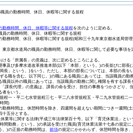
局職員の勤務時間、休日、休暇等に関する規程
の勤務時間、休日、休暇等に関する規程
を次のように定める。
職員の勤務時間、休日、休暇等に関する規程
の勤務時間、休日、休暇等に関する規程(昭和三十九年東京都水道局管理
、東京都水道局の職員の勤務時間、休日、休暇等に関して必要な事項を
おける「所属長」の意義は、次に定めるところによる。
理事及び多摩水道改革推進本部
(以下「本部」という。)
の長並びに部長
「局長」という。)
をいう。
ただし、本部の部長については、本部の長を
準ずる職を含む。以下同じ。)
の職にある職員にあっては、当該職員の勤
る職員以外の職員にあっては、当該職員の勤務に関し権限を有する課長
る「課長代理」の意義は、課長の命を受け、担任の事務をつかさどり、
る者をいう。
管規程一・平二七水管規程三七・平二八水管規程五・平二九水管規程二一
時間)
の勤務時間は、休憩時間を除き、四週間を超えない期間につき一週間
(
四十五分とする。
児休業等に関する法律
(平成三年法律第百十号。以下「育児休業法」という
短時間勤務」という。)
の承認を受けた職員
(育児休業法第十七条の規定
う。)
の正規の勤務時間は、
前項
の規定にかかわらず、休憩時間を除き、