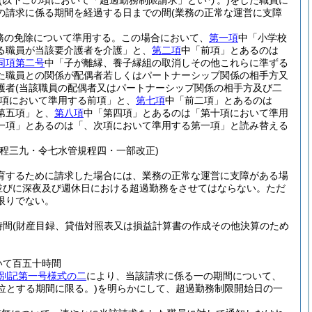
(以下この項において「超過勤務制限請求」という。)
をした職員に
の請求に係る期間を経過する日までの間
(業務の正常な運営に支障
務の免除について準用する。
この場合において、
第一項
中「小学校
る職員が当該要介護者を介護」と、
第二項
中「前項」とあるのは
同項第二号
中「子が離縁、養子縁組の取消しその他これらに準ずる
た職員との関係が配偶者若しくはパートナーシップ関係の相手方又
護者
(当該職員の配偶者又はパートナーシップ関係の相手方及び二
項において準用する前項」と、
第七項
中「前二項」とあるのは
第五項」と、
第八項
中「第四項」とあるのは「第十項において準用
一項」とあるのは「、次項において準用する第一項」と読み替える
程三九・令七水管規程四・一部改正)
育するために請求した場合には、業務の正常な運営に支障がある場
並びに深夜及び週休日における超過勤務をさせてはならない。
ただ
限りでない。
時間
(財産目録、貸借対照表又は損益計算書の作成その他決算のため
いて百五十時間
別記第一号様式の二
により、当該請求に係る一の期間について、
位とする期間に限る。)
を明らかにして、超過勤務制限開始日の一