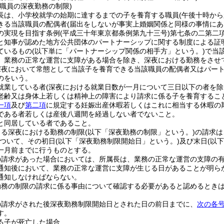
職員の深夜勤務の制限)
長は、小学校就学の始期に達するまでの子を養育する職員
(午後十時か
きる当該職員の配偶者
(届出をしないが事実上婚姻関係と同様の事情にあ
の実現を目指す条例
(平成三十年東京都条例第九十三号)
第七条の二第二
と知事が認めた地方公共団体のパートナーシップに関する制度による証
ているもの
(以下単に「パートナーシップ関係の相手方」という。)
で当
、業務の正常な運営に支障がある場合を除き、深夜における勤務をさせ
深夜において常態として当該子を養育できる当該職員の配偶者又はパー
のをいう。
就業している者
(深夜における就業日数が一月について三日以下の者を除
老齢又は身体上若しくは精神上の障害により請求に係る子を養育するこ
一項
及び
第二項
に規定する妊娠出産休暇若しくはこれに相当する休暇の
である者若しくは産後八週間を経過しない者でないこと。
と同居している者であること。
よる深夜における勤務の制限
(以下「深夜勤務の制限」という。)
の請求は
ついて、その初日
(以下「深夜勤務制限開始日」という。)
及び末日
(以
一月前までに行うものとする。
の請求があった場合においては、所属長は、業務の正常な運営の支障の
通知後において、業務の正常な運営に支障が生じる日があることが明ら
通知しなければならない。
勤務の制限の請求に係る事由について確認する必要があると認めるとき
の請求がされた後深夜勤務制限開始日とされた日の前日までに、
次の各
す。
る子が死亡した場合