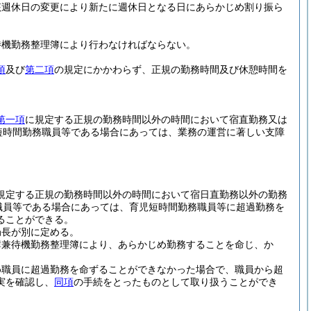
該週休日の変更により新たに週休日となる日にあらかじめ割り振ら
待機勤務整理簿により行わなければならない。
項
及び
第二項
の規定にかかわらず、正規の勤務時間及び休憩時間を
第一項
に規定する正規の勤務時間以外の時間において宿直勤務又は
短時間勤務職員等である場合にあっては、業務の運営に著しい支障
規定する正規の勤務時間以外の時間において宿日直勤務以外の勤務
職員等である場合にあっては、育児短時間勤務職員等に超過勤務を
ることができる。
局長が別に定める。
簿兼待機勤務整理簿により、あらかじめ勤務することを命じ、か
め職員に超過勤務を命ずることができなかった場合で、職員から超
実を確認し、
同項
の手続をとったものとして取り扱うことができ