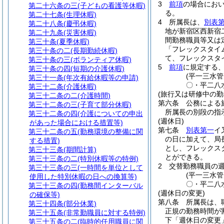
3
前項
の場合にお
第二十六条の三
(子どもの看護等休暇)
る。
第二十七条
(生理休暇)
4
所属長は、
別表
第二十八条
(慶弔休暇)
地が新宿区西新宿
第二十九条
(災害休暇)
間勤務職員等又は
第三十条
(夏季休暇)
「フレックスタイ
第三十条の二
(長期勤続休暇)
て、フレックスタ
第三十条の三
(ボランティア休暇)
5
前項
に規定する
第三十条の四
(短期の介護休暇)
(平一三水
第三十一条
(年次有給休暇等の申請)
〇・平二八
第三十二条
(介護休暇)
(旅行又は研修中の勤
第三十二条の二
(介護時間)
第六条
公務による
第三十二条の三
(子育て部分休暇)
所属長の別段の指
第三十二条の四
(介護についての申出
(週休日)
があった場合における措置等)
第七条
別表第一
イ
第三十二条の五
(勤務環境の整備に関
の日に加えて、局
する措置)
とし、フレックス
第三十三条
(期間計算)
とができる。
第三十三条の二
(特別休暇等の特例)
2
交替勤務職員の
第三十三条の三
(一時間を単位として
(平一三水
使用した特別休暇の日への換算等)
〇・平二八
第三十三条の四
(勤務間インターバル
(週休日の変更)
の確保等)
第八条
所属長は、
第三十四条
(部分休業)
正規の勤務時間が
第三十五条
(非常勤職員に対する特例)
下「週休日の変更
第三十五条の二
(臨時的任用職員に関