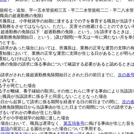
管規程七・追加、平一五水管規程三五・平二二水管規程二二・平二八水管
職員の超過勤務の免除)
所属長は、小学校就学の始期に達するまでの子を養育する職員が当該子
過勤務をさせてはならない。
ただし、災害その他避けることのできない
る超過勤務の免除
(以下「超過勤務の免除」という。)
を請求するときは、
超過勤務免除開始日」という。)
及び期間
(一年又は一年に満たない月を単
のとする。
の請求があった場合においては、所属長は、業務の正常な運営の支障の
通知後において、業務の正常な運営に支障が生じる日があることが明ら
通知しなければならない。
勤務の免除の請求に係る事由について確認する必要があると認めるとき
の請求がされた後超過勤務免除開始日とされた日の前日までに、
次の各
とみなす。
る子が死亡した場合
る子が離縁、養子縁組の取消しその他これらに準ずる事由により当該請
た職員が当該請求に係る子と同居しないこととなった場合
始日から起算して請求に係る期間を経過する日の前日までの間に、
次の
勤務免除開始日から当該事由が生じた日までの期間についての請求であ
げるいずれかの事由が生じた場合
る子が小学校就学の始期に達した場合
る場合において、職員は遅滞なく、
第五項各号
に掲げる事由が生じた旨
、
前項
の規定による届出があった場合について準用する。