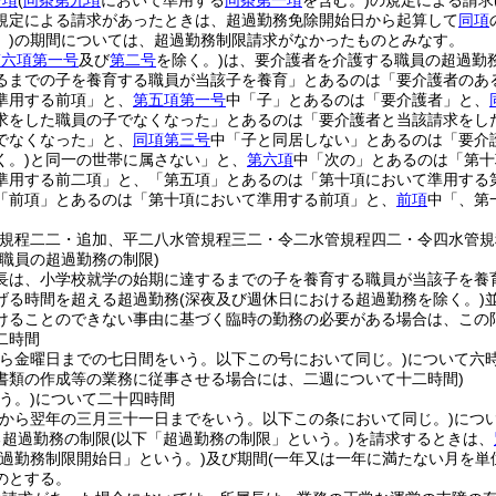
一項
(
同条第九項
において準用する
同条第一項
を含む。)
の規定による請求
規定による請求があったときは、超過勤務免除開始日から起算して
同項
)
の期間については、超過勤務制限請求がなかったものとみなす。
第六項第一号
及び
第二号
を除く。)
は、要介護者を介護する職員の超過勤
るまでの子を養育する職員が当該子を養育」とあるのは「要介護者のあ
準用する前項」と、
第五項第一号
中「子」とあるのは「要介護者」と、
求をした職員の子でなくなった」とあるのは「要介護者と当該請求をし
でなくなった」と、
同項第三号
中「子と同居しない」とあるのは「要介
く。)
と同一の世帯に属さない」と、
第六項
中「次の」とあるのは「第十
準用する前二項」と、「第五項」とあるのは「第十項において準用する
「前項」とあるのは「第十項において準用する前項」と、
前項
中「、第
管規程二二・追加、平二八水管規程三二・令二水管規程四二・令四水管規
職員の超過勤務の制限)
長は、小学校就学の始期に達するまでの子を養育する職員が当該子を養
げる時間を超える超過勤務
(深夜及び週休日における超過勤務を除く。)
けることのできない事由に基づく臨時の勤務の必要がある場合は、この
二時間
から金曜日までの七日間をいう。以下この号において同じ。)
について六
書類の作成等の業務に従事させる場合には、二週について十二時間)
う。)
について二十四時間
日から翌年の三月三十一日までをいう。以下この条において同じ。)
につ
る超過勤務の制限
(以下「超過勤務の制限」という。)
を請求するときは、
超過勤務制限開始日」という。)
及び期間
(一年又は一年に満たない月を単
のとする。