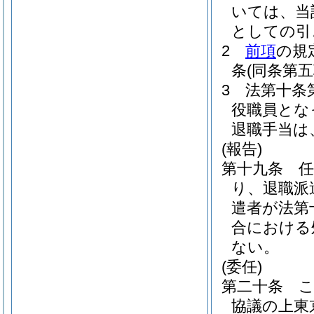
いては、当
としての引
2
前項
の規
条
(同条第
3
法第十条
役職員とな
退職手当は
(報告)
第十九条
り、退職派
遣者が法第
合における
ない。
(委任)
第二十条
協議の上東