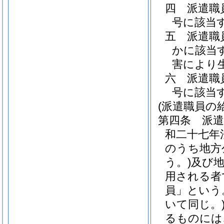
四
派遣職
号に該当
五
派遣職
かに該当
害により
六
派遣職
号に該当
(派遣職員の給
第四条
派遣
和二十七年
のうち地方
う。)
及び
用される者
員」という
いて同じ。
るものには