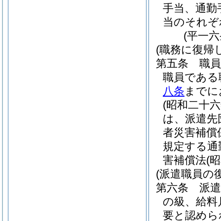
手当、通勤
当のそれぞ
(平一
(職務に復帰
第五条
職
職員である
八条
までに
(昭和二十
は、派遣先
者災害補償
規定する通
害補償法
(
(派遣職員の
第六条
派
の級、給料
要と認めら