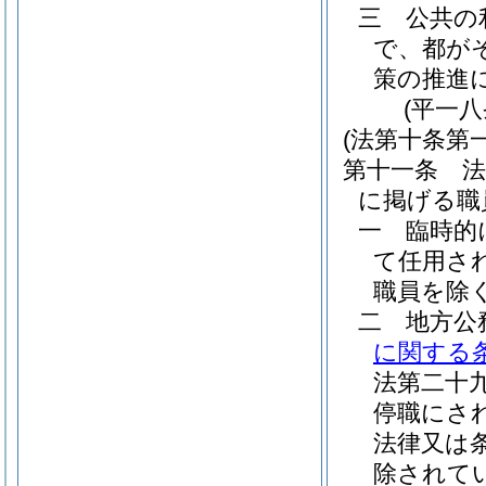
三
公共の
で、都が
策の推進
(平一
(法第十条第
第十一条
に掲げる職
一
臨時的
て任用さ
職員を除く
二
地方公
に関する
法第二十
停職にさ
法律又は
除されて