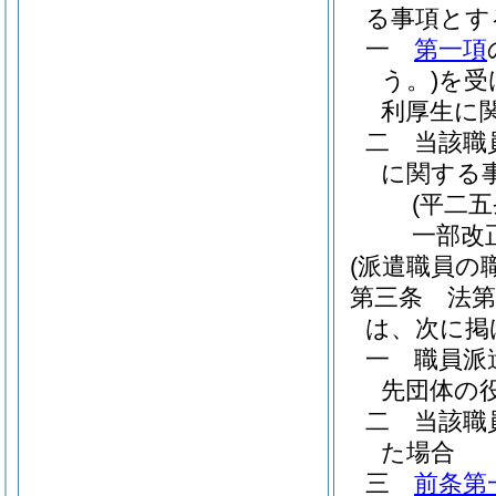
る事項とす
一
第一項
う。)
を受
利厚生に
二
当該職
に関する
(平二
一部改
(派遣職員の
第三条
法
は、次に掲
一
職員派
先団体の
二
当該職
た場合
三
前条第