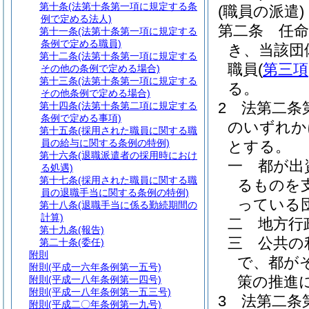
第十条
(法第十条第一項に規定する条
(職員の派遣)
例で定める法人)
第二条
任
第十一条
(法第十条第一項に規定する
条例で定める職員)
き、当該団
第十二条
(法第十条第一項に規定する
職員
(
第三項
その他の条例で定める場合)
第十三条
(法第十条第一項に規定する
る。
その他条例で定める場合)
2
法第二条
第十四条
(法第十条第二項に規定する
条例で定める事項)
のいずれか
第十五条
(採用された職員に関する職
員の給与に関する条例の特例)
とする。
第十六条
(退職派遣者の採用時におけ
一
都が出
る処遇)
第十七条
(採用された職員に関する職
るものを
員の退職手当に関する条例の特例)
っている
第十八条
(退職手当に係る勤続期間の
計算)
二
地方行
第十九条
(報告)
三
公共の
第二十条
(委任)
附則
で、都が
附則
(平成一六年条例第一五号)
策の推進
附則
(平成一八年条例第一四号)
附則
(平成一八年条例第一五三号)
3
法第二条
附則
(平成二〇年条例第一九号)