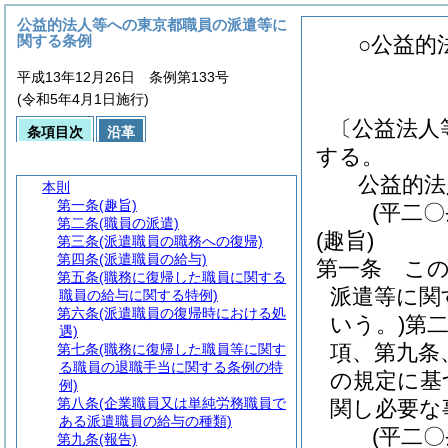
公益的法人等への東京都職員の派遣等に
関する条例
○公益的
平成13年12月26日 条例第133号
(令和5年4月1日施行)
〔公益法人
条項目次
沿革
する。
公益的法
本則
第一条
(趣旨)
(平二
第二条
(職員の派遣)
(趣旨)
第三条
(派遣職員の職務への復帰)
第四条
(派遣職員の給与)
第一条
こ
第五条
(職務に復帰した職員に関する
派遣等に関
職員の給与に関する特例)
第六条
(派遣職員の復帰時における処
いう。)
第
遇)
項、第九条
第七条
(職務に復帰した職員等に関す
る職員の退職手当に関する条例の特
の規定に基
例)
第八条
(企業職員又は単純労務職員で
関し必要な
ある派遣職員の給与の種類)
(平二
第九条
(報告)