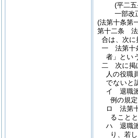
(平二
一部改
(法第十条第
第十二条
合は、次に
一
法第十
者」という
二
次に掲
人の役職
でないと
イ
退職
例の規
ロ
法第
ること
ハ
退職
り、若