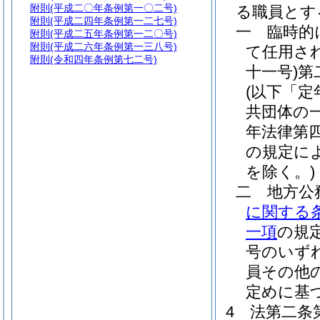
附則
(平成二〇年条例第一〇二号)
る職員とす
附則
(平成二四年条例第一二七号)
一
臨時的
附則
(平成二五年条例第一二〇号)
附則
(平成二六年条例第一三八号)
て任用さ
附則
(令和四年条例第七二号)
十一号)
第
(以下「
共団体の
年法律第四
の規定に
を除く。)
二
地方公
に関する
一項
の規
号のいず
員その他
定めに基
4
法第二条