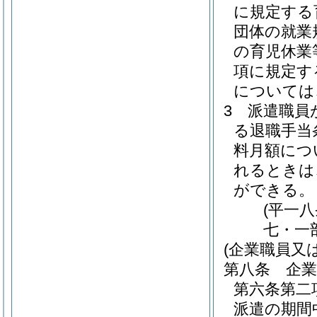
に規定する
団体の就業
の育児休業
項に規定す
については
3
派遣職員
る退職手当
料月額につ
れるときは
ができる。
(平一
七・一
(企業職員又
第八条
企
第六条第二
派遣の期間