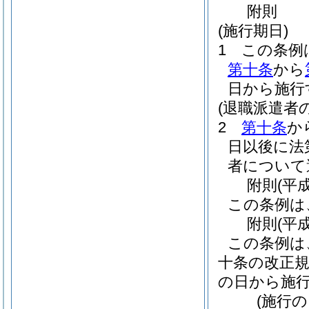
附
則
(施行期日)
1
この条例
第十条
から
日から施行
(退職派遣者
2
第十条
か
日以後に法
者について
附
則
(平
この条例は
附
則
(平
この条例は
十条の改正
の日から施
(施行