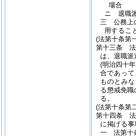
場合
ニ
退職
三
公務上
用するこ
(法第十条第
第十三条
は、退職派
(明治四十
合であって
ものとみな
る懲戒免職
る。
(法第十条第
第十四条
に掲げる事
一
法第十