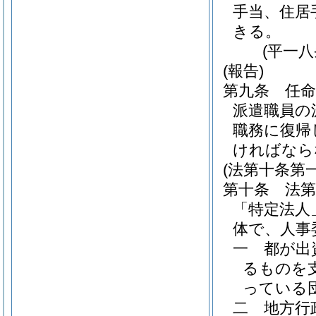
手当、住居
きる。
(平一
(報告)
第九条
任
派遣職員の
職務に復帰
ければなら
(法第十条第
第十条
法
「特定法人
体で、人事
一
都が出
るものを
っている
二
地方行