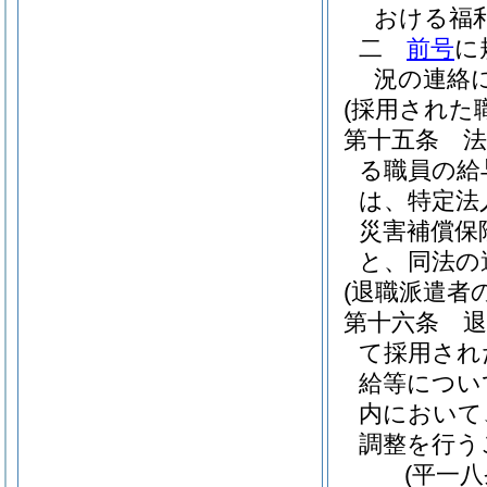
おける福
二
前号
に
況の連絡
(採用された
第十五条
る職員の給
は、特定法
災害補償保
と、同法の
(退職派遣者
第十六条
て採用され
給等につい
内において
調整を行う
(平一