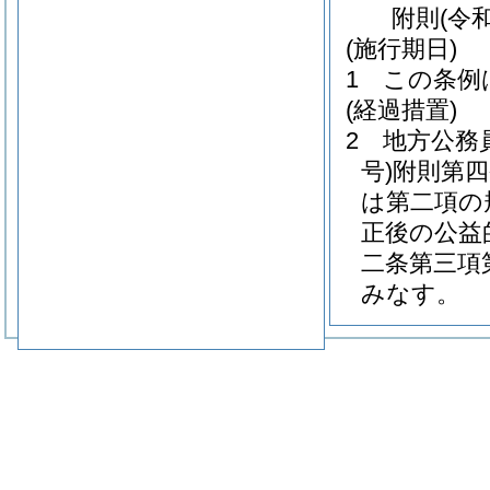
附
則
(令
(施行期日)
1
この条例
(経過措置)
2
地方公務
号)
附則第四
は第二項の
正後の公益
二条第三項
みなす。