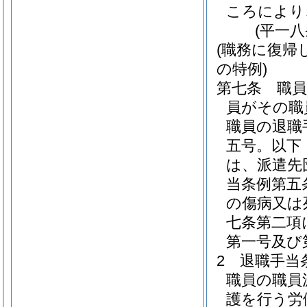
ころにより
(平一
(職務に復帰
の特例)
第七条
職
員がその職
職員の退職
五号。以下
は、派遣先
当条例第五
の傷病又は
七条第二項
第一号及び
2
退職手当
職員の職員
護を行う労