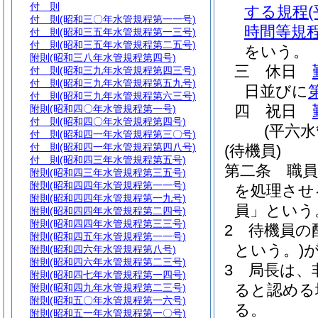
付 則
する規程
付 則
(昭和三〇年水管規程第一一号)
時間等規
付 則
(昭和三五年水管規程第一三号)
付 則
(昭和三五年水管規程第二五号)
をいう。
附則
(昭和三八年水管規程第四号)
三
休日
付 則
(昭和三九年水管規程第四三号)
付 則
(昭和三九年水管規程第五九号)
日並びに
付 則
(昭和三九年水管規程第六三号)
四
祝日
附則
(昭和四〇年水管規程第一号)
付 則
(昭和四〇年水管規程第四号)
(平六
付 則
(昭和四一年水管規程第三〇号)
付 則
(昭和四一年水管規程第四八号)
(待機員)
付 則
(昭和四三年水管規程第五号)
第二条
職
附則
(昭和四三年水管規程第三五号)
附則
(昭和四四年水管規程第一一号)
を処理させ
附則
(昭和四四年水管規程第一九号)
員」という
附則
(昭和四四年水管規程第二四号)
附則
(昭和四四年水管規程第三三号)
2
待機員の
附則
(昭和四五年水管規程第一一号)
という。)
附則
(昭和四六年水管規程第八号)
附則
(昭和四六年水管規程第二三号)
3
局長は、
附則
(昭和四七年水管規程第一四号)
ると認める
附則
(昭和四九年水管規程第二三号)
附則
(昭和五〇年水管規程第一六号)
る。
附則
(昭和五一年水管規程第一〇号)