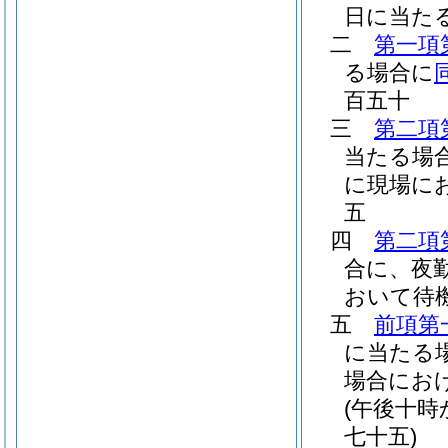
日に当た
二
第一項
る場合に
百五十
三
第二項
当たる場
に現場に
五
四
第二項
合に、夜
おいて待
五
前項第
に当たる
場合にお
(午後十
七十五)