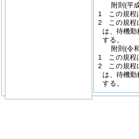
附
則
(平
1
この規程
2
この規程
は、待機勤
する。
附
則
(令
1
この規程
2
この規程
は、待機勤
する。