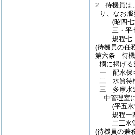
2
待機員は
り、なお服
(昭四
三・平
規程七
(待機員の任務
第六条
待
欄に掲げる
一
配水保
二
水質待
三
多摩水
中管理室
(平五
規程一
二三水
(待機員の兼務