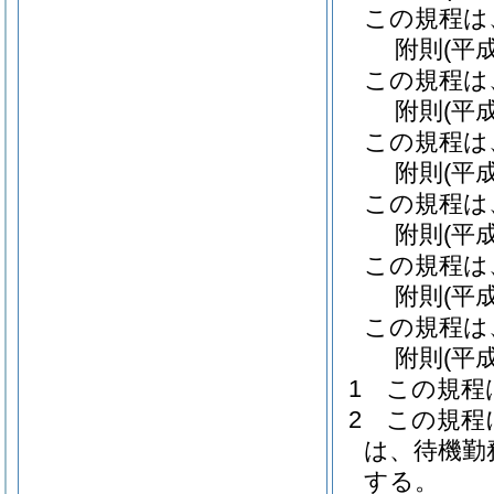
この規程は
附
則
(平
この規程は
附
則
(平
この規程は
附
則
(平
この規程は
附
則
(平
この規程は
附
則
(平
この規程は
附
則
(平
1
この規程
2
この規程
は、待機勤
する。