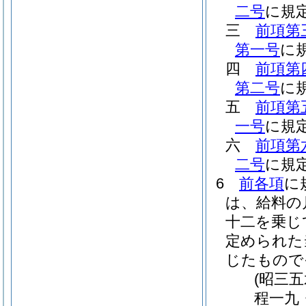
二号
に規
三
前項第
第一号
に
四
前項第
第二号
に
五
前項第
一号
に規
六
前項第
二号
に規
6
前各項
に
は、給料の
十二を乗じ
定められた
じたもので
(昭三
程一九