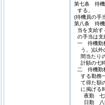
第七条
待
する。
(待機員の手当
第八条
待
当を支給す
の手当は支
一
待機勤
う。)
以外
間当たり
計額の七
二
待機勤
する勤務
て得た額
に掲げる
夜勤 七
日勤 八