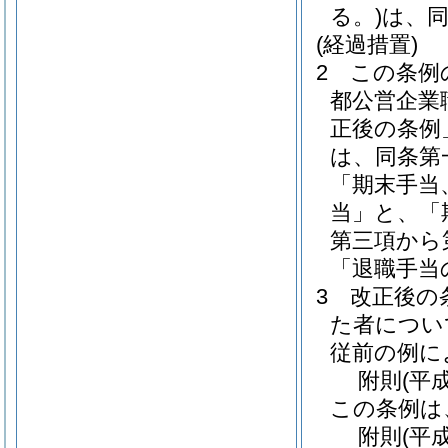
る。)
は、
(経過措置)
2
この条例
都公営企業
正後の条例
は、同条第
「期末手当
当」と、「
第三項から
「退職手当
3
改正後の
た者につい
従前の例に
附
則
(平
この条例は
附
則
(平