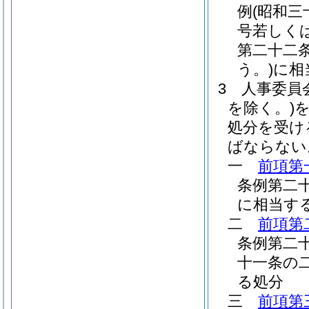
例
(昭和三
号若しく
第二十二
う。)
に相
3
人事委員
を除く。)
処分を受け
ばならない
一
前項第
条例第二
に相当す
二
前項第
条例第二
十一条の
る処分
三
前項第