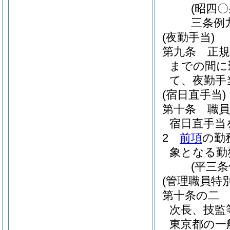
(昭四
三条例
(夜勤手当)
第九条
正
までの間に
て、夜勤手
(宿日直手当)
第十条
職
宿日直手当
2
前項
の勤
象となる勤
(平三
(管理職員特
第十条の二
次長、技監
東京都の一