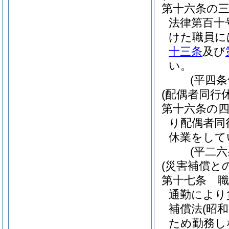
第十六条の
法律第百十
けた職員に
十三条
及び
い。
(平四
(配偶者同行
第十六条の
り配偶者同
休業をして
(平二
(災害補償と
第十七条
通勤により
補償法
(昭
ため勤務し