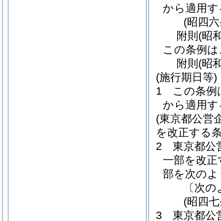
から適用す
(昭四
附
則
(昭
この条例は
附
則
(昭
(施行期日等)
1
この条例
から適用す
(東京都公営
を改正する条
2
東京都公
一部を改正
部を次のよ
〔次の
(昭四
3
東京都公