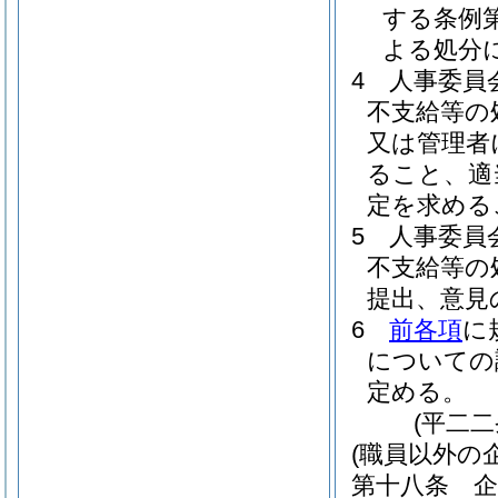
する条例
よる処分
4
人事委員
不支給等の
又は管理者
ること、適
定を求める
5
人事委員
不支給等の
提出、意見
6
前各項
に
についての
定める。
(平二
(職員以外の
第十八条