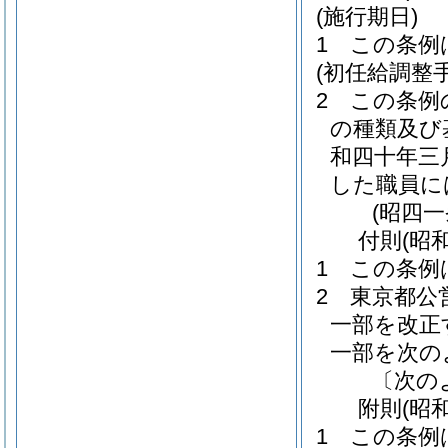
(施行期日)
1
この条例
(初任給調整
2
この条例
の種類及び
和四十年三
した職員に
(昭四
付
則
(昭
1
この条例
2
東京都公
一部を改正
一部を次の
〔次の
附
則
(昭
1
この条例