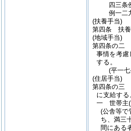
四三条
例一二
(扶養手当)
第四条
扶
(地域手当)
第四条の二
事情を考慮
する。
(平一
(住居手当)
第四条の三
に支給する
一
世帯主
(公舎等
ち、満三
間にある