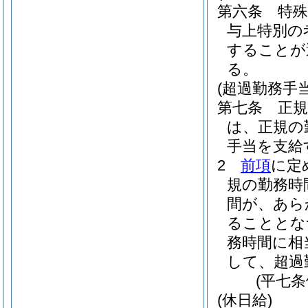
第六条
特
与上特別の
することが
る。
(超過勤務手当
第七条
正
は、正規の
手当を支給
2
前項
に定
規の勤務時
間が、あら
ることとな
務時間に相
して、超過
(平七
(休日給)