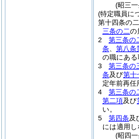
(昭三
(特定職員に
第十四条の
三条の二
の
2
第三条の
条
、
第八条
の職にある
3
第三条の
条
及び
第十
定年前再任
4
第三条の
第二項
及び
い。
5
第四条
及
には適用し
(昭四