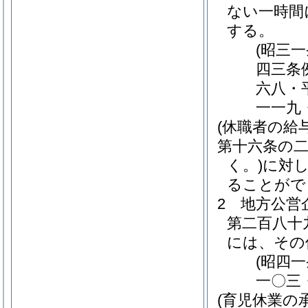
ない一時間
する。
(昭三
四三条
六八・
一一九
(休職者の給与
第十六条の
く。)
に対
ることがで
2
地方公営
第二百八十
には、その
(昭四
一〇三
(育児休業の