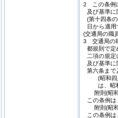
2
この条例
及び基準に
(第十四条
日から適用
(交通局の職
3
交通局の
都規則で定
二項の規定
及び基準に
第六条まで
(昭和
は、昭
附
則
(昭
この条例は
附
則
(昭
この条例は