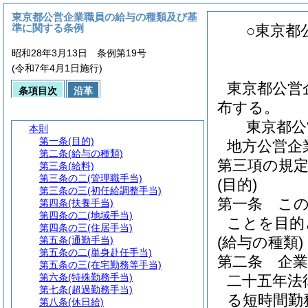
東京都公営企業職員の給与の種類及び基
準に関する条例
○東京都
昭和28年3月13日 条例第19号
(令和7年4月1日施行)
東京都公営
条項目次
沿革
布する。
東京都公
本則
第一条
(目的)
地方公営企
第二条
(給与の種類)
第三項の規
第三条
(給料)
第三条の二
(管理職手当)
(目的)
第三条の三
(初任給調整手当)
第一条
こ
第四条
(扶養手当)
第四条の二
(地域手当)
ことを目的
第四条の三
(住居手当)
(給与の種類)
第五条
(通勤手当)
第五条の二
(単身赴任手当)
第二条
企
第五条の三
(在宅勤務等手当)
第六条
(特殊勤務手当)
二十五年法
第七条
(超過勤務手当)
る短時間勤
第八条
(休日給)