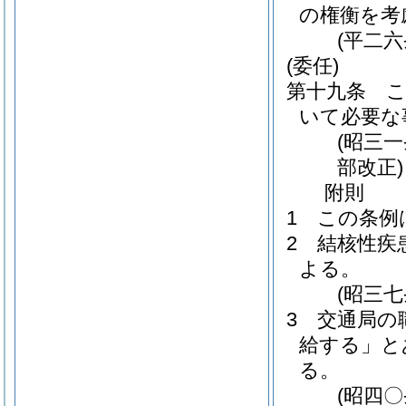
の権衡を考
(平二
(委任)
第十九条
いて必要な
(昭三
部改正)
附
則
1
この条例
2
結核性疾
よる。
(昭三
3
交通局の
給する」と
る。
(昭四