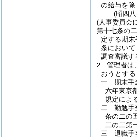
の給与を除
(昭四
(人事委員会
第十七条の
定する期末
条において
調査審議す
2
管理者は
おうとする
一
期末手
六年東京
規定によ
二
勤勉手
条の二の
二の二第
三
退職手