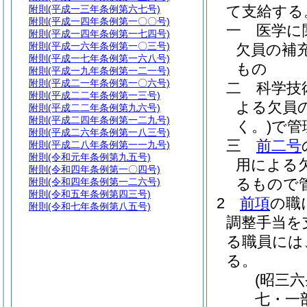
て支給する
附則
(平成一三年条例第六七号)
附則
(平成一四年条例第一〇〇号)
一
医学に
附則
(平成一四年条例第一七四号)
附則
(平成一六年条例第一〇三号)
欠員の補
附則
(平成一七年条例第一六八号)
もの
附則
(平成一九年条例第一二一号)
附則
(平成二一年条例第一〇六号)
二
科学技
附則
(平成二二年条例第一三号)
よる欠員
附則
(平成二二年条例第九六号)
附則
(平成二四年条例第一二九号)
く。)
で管
附則
(平成二六年条例第一八三号)
三
前二号
附則
(平成二八年条例第一一九号)
附則
(令和元年条例第九五号)
用による
附則
(令和四年条例第一〇四号)
るもので
附則
(令和四年条例第一二六号)
附則
(令和五年条例第四三号)
2
前項
の職
附則
(令和七年条例第八五号)
調整手当を
る職員には
る。
(昭三
七・一