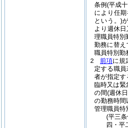
条例
(平成
により任期
という。)
より週休日
理職員特別
勤務に替え
職員特別勤
2
前項
に規
定する職員
者が指定す
臨時又は緊
の間
(週休
の勤務時間
管理職員特
(平三
四・平