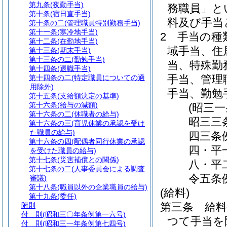
第九条
(夜勤手当)
務職員」と
第十条
(宿日直手当)
料及び手当
第十条の二
(管理職員特別勤務手当)
第十一条
(寒冷地手当)
2
手当の種
第十二条
(在勤地手当)
域手当、住
第十三条
(期末手当)
第十三条の二
(勤勉手当)
当、特殊勤
第十四条
(退職手当)
手当、管理
第十四条の二
(特定職員についての適
用除外)
手当、勤勉
第十五条
(支給額決定の基準)
第十六条
(給与の減額)
(昭三
第十六条の二
(休職者の給与)
昭三三
第十六条の三
(育児休業の承認を受け
た職員の給与)
四三条
第十六条の四
(配偶者同行休業の承認
四・平
を受けた職員の給与)
第十七条
(災害補償との関係)
八・平
第十七条の二
(人事委員会による調査
令五条
審議)
第十八条
(職員以外の企業職員の給与)
(給料)
第十九条
(委任)
第三条
給
附則
付 則
(昭和三〇年条例第一六号)
つて手当を
付 則
(昭和三一年条例第七四号)