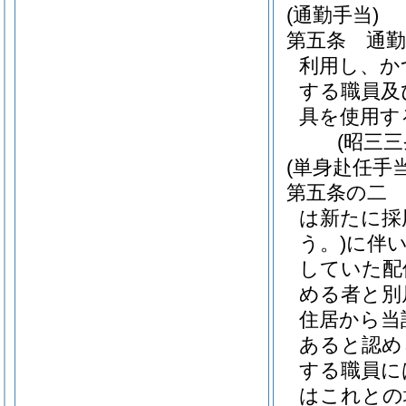
(通勤手当)
第五条
通
利用し、か
する職員及
具を使用す
(昭三
(単身赴任手当
第五条の二
は新たに採
う。)
に伴
していた配
める者と別
住居から当
あると認め
する職員に
はこれとの