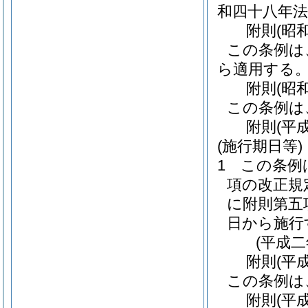
和四十八年法
附
則
(昭
この条例は
ら適用する
附
則
(昭
この条例は
附
則
(平
(施行期日等)
1
この条例
項の改正規
に附則第五
日から施行
(平成
附
則
(平
この条例は
附
則
(平