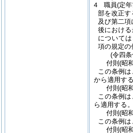
4
職員
(定
部を改正す
及び第二項
後における
については
項の規定の
(令四
付
則
(昭
この条例は
から適用す
付
則
(昭
この条例は
ら適用する
付
則
(昭
この条例は
付
則
(昭