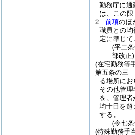
勤務庁に通
は、この限
2
前項
のほ
職員との均
定に準じて
(平二
部改正)
(在宅勤務等手
第五条の三
る場所にお
その他管理
を、管理者
均十日を超
する。
(令七
(特殊勤務手当