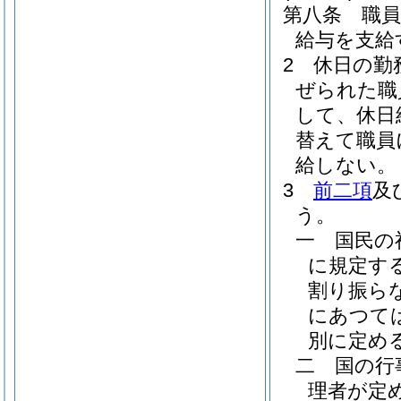
第八条
職
給与を支給
2
休日の勤
ぜられた職
して、休日
替えて職員
給しない。
3
前二項
及
う。
一
国民の
に規定す
割り振ら
にあつて
別に定める
二
国の行
理者が定