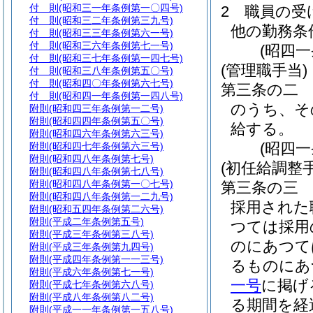
付 則
(昭和三一年条例第一〇四号)
2
職員の受
付 則
(昭和三二年条例第三九号)
他の勤務条
付 則
(昭和三三年条例第六一号)
付 則
(昭和三六年条例第七一号)
(昭四
付 則
(昭和三七年条例第一四七号)
(管理職手当)
付 則
(昭和三八年条例第五〇号)
付 則
(昭和四〇年条例第六七号)
第三条の二
付 則
(昭和四一年条例第一四八号)
のうち、そ
附則
(昭和四三年条例第一二号)
附則
(昭和四四年条例第五〇号)
給する。
附則
(昭和四六年条例第六三号)
(昭四
附則
(昭和四七年条例第六三号)
附則
(昭和四八年条例第七号)
(初任給調整手
附則
(昭和四八年条例第七八号)
附則
(昭和四八年条例第一〇七号)
第三条の三
附則
(昭和四八年条例第一二九号)
採用された
附則
(昭和五四年条例第二六号)
附則
(平成二年条例第五号)
つては採用
附則
(平成三年条例第三八号)
のにあつて
附則
(平成三年条例第九四号)
附則
(平成四年条例第一一三号)
るものにあ
附則
(平成六年条例第七一号)
一号
に掲げ
附則
(平成七年条例第六八号)
附則
(平成八年条例第八二号)
る期間を経
附則
(平成一一年条例第一五八号)