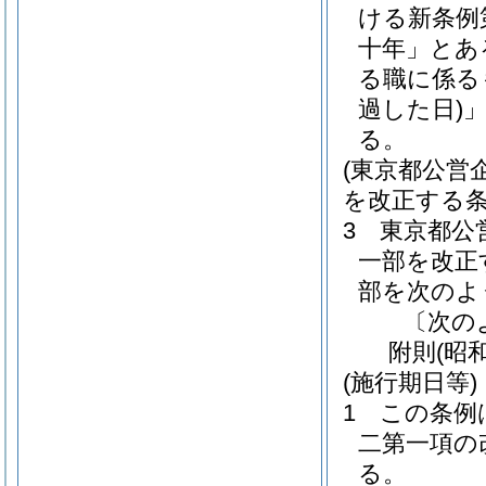
ける新条例
十年」とあ
る職に係る
過した日)
る。
(東京都公営
を改正する条
3
東京都公
一部を改正
部を次のよ
〔次の
附
則
(昭
(施行期日等)
1
この条例
二第一項の
る。