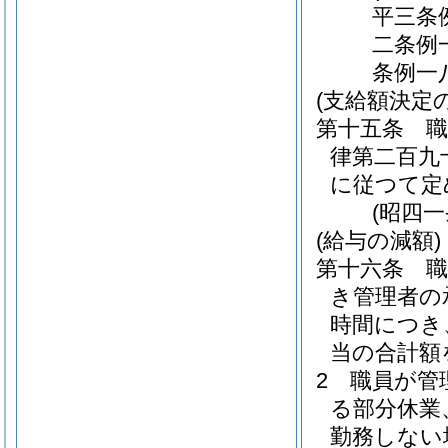
平三条
二条例
条例一
(支給額決定
第十五条
律第二百九
に従つて定
(昭四
(給与の減額)
第十六条
き管理者の
時間につき
当の合計額
2
職員が管
る部分休業
勤務しない