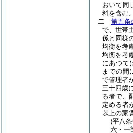
おいて同じ
料を含む
二
第五条
で、世帯
係と同様
均衡を考
均衡を考
にあつて
までの間
で管理者
三十四歳
る者で、
定める者
以上の家
(平八
六・一