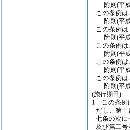
附
則
(平
この条例は
附
則
(平
この条例は
附
則
(平
この条例は
附
則
(平
この条例は
附
則
(平
この条例は
附
則
(平
(施行期日)
1
この条例
だし、第十
七条の次に
及び第二号