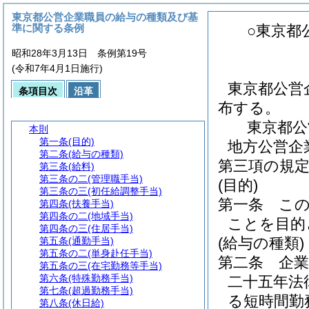
東京都公営企業職員の給与の種類及び基
準に関する条例
○東京都
昭和28年3月13日 条例第19号
(令和7年4月1日施行)
東京都公営
条項目次
沿革
布する。
東京都公
本則
第一条
(目的)
地方公営企
第二条
(給与の種類)
第三項の規
第三条
(給料)
第三条の二
(管理職手当)
(目的)
第三条の三
(初任給調整手当)
第一条
こ
第四条
(扶養手当)
第四条の二
(地域手当)
ことを目的
第四条の三
(住居手当)
(給与の種類)
第五条
(通勤手当)
第五条の二
(単身赴任手当)
第二条
企
第五条の三
(在宅勤務等手当)
第六条
(特殊勤務手当)
二十五年法
第七条
(超過勤務手当)
る短時間勤
第八条
(休日給)