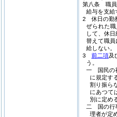
第八条
職
給与を支給
2
休日の勤
ぜられた職
して、休日
替えて職員
給しない。
3
前二項
及
う。
一
国民の
に規定す
割り振ら
にあつて
別に定める
二
国の行
理者が定