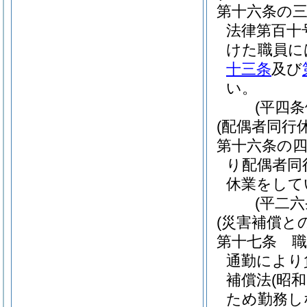
第十六条の
法律第百十
けた職員に
十三条
及び
い。
(平四
(配偶者同行
第十六条の
り配偶者同
休業をして
(平二
(災害補償と
第十七条
通勤により
補償法
(昭
ため勤務し