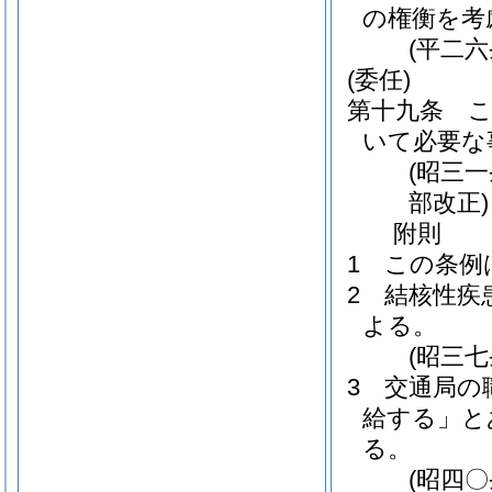
の権衡を考
(平二
(委任)
第十九条
いて必要な
(昭三
部改正)
附
則
1
この条例
2
結核性疾
よる。
(昭三
3
交通局の
給する」と
る。
(昭四