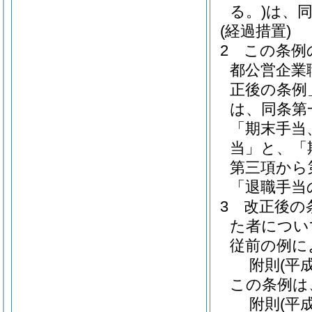
る。)
は、
(経過措置)
2
この条例
都公営企業
正後の条例
は、同条第
「期末手当
当」と、「
第三項から
「退職手当
3
改正後の
た者につい
従前の例に
附
則
(平
この条例は
附
則
(平