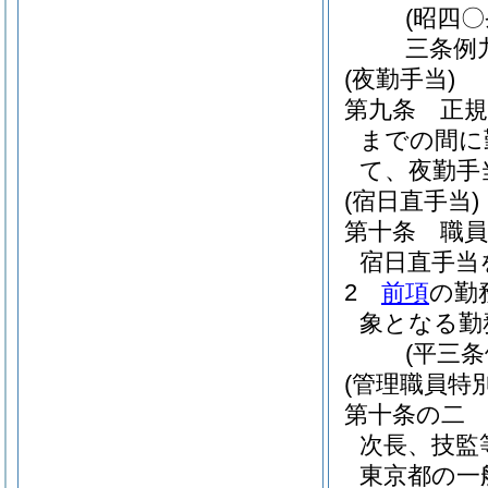
(昭四
三条例
(夜勤手当)
第九条
正
までの間に
て、夜勤手
(宿日直手当)
第十条
職
宿日直手当
2
前項
の勤
象となる勤
(平三
(管理職員特
第十条の二
次長、技監
東京都の一