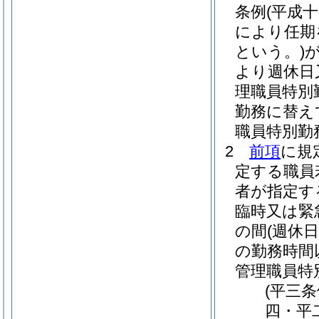
条例
(平成
により任期
という。)
より週休日
理職員特別
勤務に替え
職員特別勤
2
前項
に規
定する職員
者が指定す
臨時又は緊
の間
(週休
の勤務時間
管理職員特
(平三
四・平