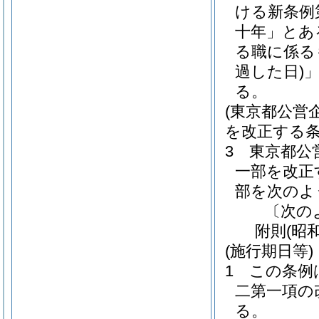
ける新条例
十年」とあ
る職に係る
過した日)
る。
(東京都公営
を改正する条
3
東京都公
一部を改正
部を次のよ
〔次の
附
則
(昭
(施行期日等)
1
この条例
二第一項の
る。