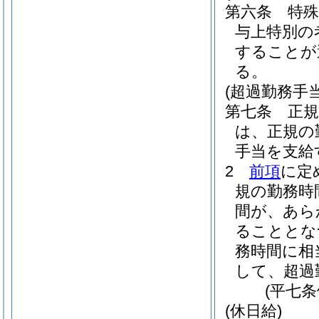
第六条
特
与上特別の
することが
る。
(超過勤務手当
第七条
正
は、正規の
手当を支給
2
前項
に定
規の勤務時
間が、あら
ることとな
務時間に相
して、超過
(平七
(休日給)