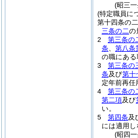
(昭三
(特定職員に
第十四条の
三条の二
の
2
第三条の
条
、
第八条
の職にある
3
第三条の
条
及び
第十
定年前再任
4
第三条の
第二項
及び
い。
5
第四条
及
には適用し
(昭四