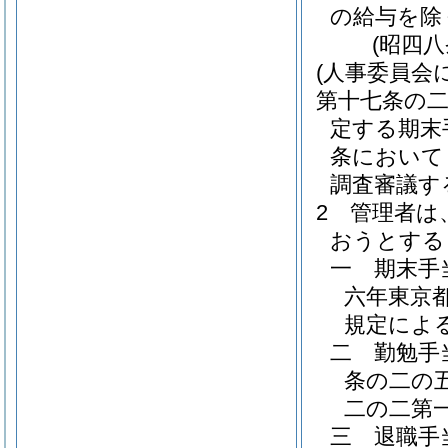
の給与を除
(昭四
(人事委員会
第十七条の
定する期末
条において
調査審議す
2
管理者は
おうとする
一
期末手
六年東京
規定によ
二
勤勉手
条の二の
二の二第
三
退職手