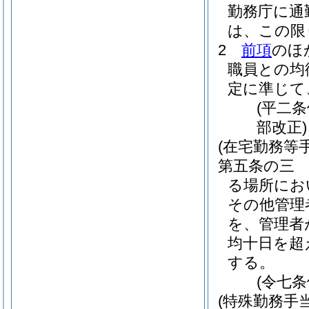
勤務庁に通
は、この限
2
前項
のほ
職員との均
定に準じて
(平二
部改正)
(在宅勤務等手
第五条の三
る場所にお
その他管理
を、管理者
均十日を超
する。
(令七
(特殊勤務手当