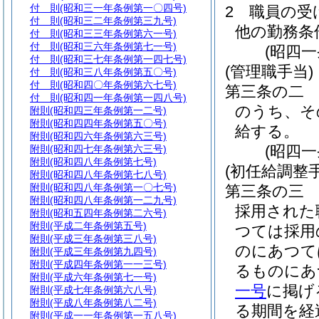
付 則
(昭和三一年条例第一〇四号)
2
職員の受
付 則
(昭和三二年条例第三九号)
他の勤務条
付 則
(昭和三三年条例第六一号)
付 則
(昭和三六年条例第七一号)
(昭四
付 則
(昭和三七年条例第一四七号)
(管理職手当)
付 則
(昭和三八年条例第五〇号)
付 則
(昭和四〇年条例第六七号)
第三条の二
付 則
(昭和四一年条例第一四八号)
のうち、そ
附則
(昭和四三年条例第一二号)
附則
(昭和四四年条例第五〇号)
給する。
附則
(昭和四六年条例第六三号)
(昭四
附則
(昭和四七年条例第六三号)
附則
(昭和四八年条例第七号)
(初任給調整手
附則
(昭和四八年条例第七八号)
附則
(昭和四八年条例第一〇七号)
第三条の三
附則
(昭和四八年条例第一二九号)
採用された
附則
(昭和五四年条例第二六号)
附則
(平成二年条例第五号)
つては採用
附則
(平成三年条例第三八号)
のにあつて
附則
(平成三年条例第九四号)
附則
(平成四年条例第一一三号)
るものにあ
附則
(平成六年条例第七一号)
一号
に掲げ
附則
(平成七年条例第六八号)
附則
(平成八年条例第八二号)
る期間を経
附則
(平成一一年条例第一五八号)