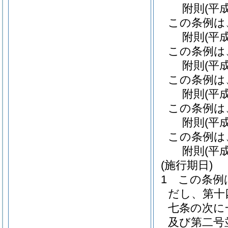
附
則
(平
この条例は
附
則
(平
この条例は
附
則
(平
この条例は
附
則
(平
この条例は
附
則
(平
この条例は
附
則
(平
(施行期日)
1
この条例
だし、第十
七条の次に
及び第二号