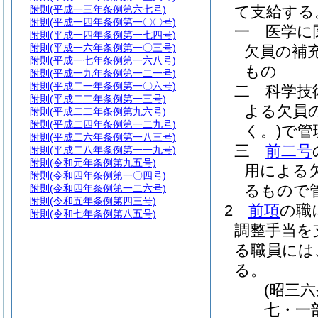
て支給する
附則
(平成一三年条例第六七号)
附則
(平成一四年条例第一〇〇号)
一
医学に
附則
(平成一四年条例第一七四号)
附則
(平成一六年条例第一〇三号)
欠員の補
附則
(平成一七年条例第一六八号)
もの
附則
(平成一九年条例第一二一号)
附則
(平成二一年条例第一〇六号)
二
科学技
附則
(平成二二年条例第一三号)
よる欠員
附則
(平成二二年条例第九六号)
附則
(平成二四年条例第一二九号)
く。)
で管
附則
(平成二六年条例第一八三号)
三
前二号
附則
(平成二八年条例第一一九号)
附則
(令和元年条例第九五号)
用による
附則
(令和四年条例第一〇四号)
るもので
附則
(令和四年条例第一二六号)
附則
(令和五年条例第四三号)
2
前項
の職
附則
(令和七年条例第八五号)
調整手当を
る職員には
る。
(昭三
七・一