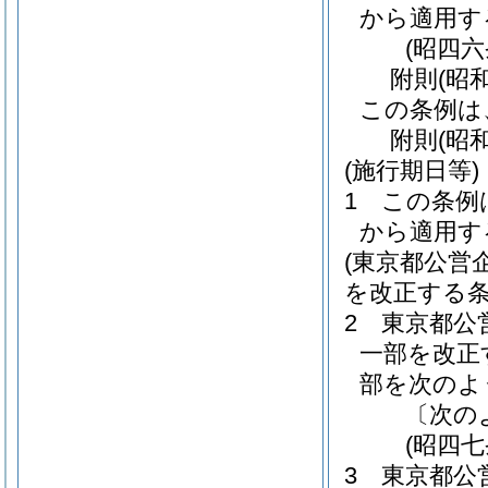
から適用す
(昭四
附
則
(昭
この条例は
附
則
(昭
(施行期日等)
1
この条例
から適用す
(東京都公営
を改正する条
2
東京都公
一部を改正
部を次のよ
〔次の
(昭四
3
東京都公