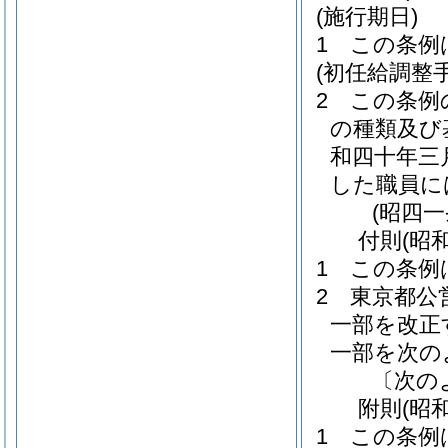
(施行期日)
1
この条例
(初任給調整
2
この条例
の種類及び
和四十年三
した職員に
(昭四
付
則
(昭
1
この条例
2
東京都公
一部を改正
一部を次の
〔次の
附
則
(昭
1
この条例