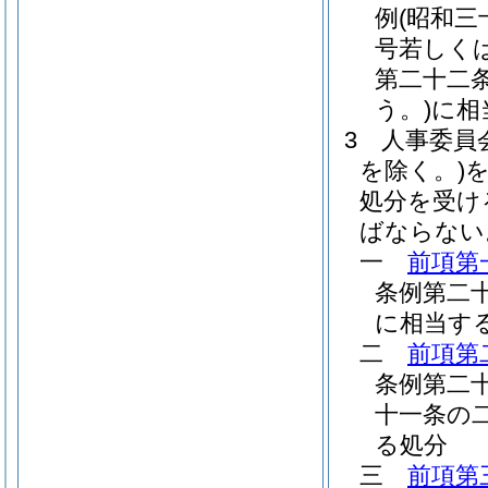
例
(昭和三
号若しく
第二十二
う。)
に相
3
人事委員
を除く。)
処分を受け
ばならない
一
前項第
条例第二
に相当す
二
前項第
条例第二
十一条の
る処分
三
前項第