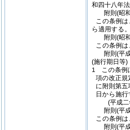
和四十八年法
附
則
(昭
この条例は
ら適用する
附
則
(昭
この条例は
附
則
(平
(施行期日等)
1
この条例
項の改正規
に附則第五
日から施行
(平成
附
則
(平
この条例は
附
則
(平