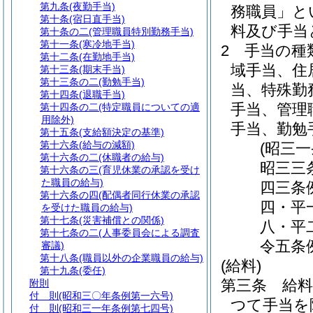
第九条
(夜勤手当)
務職員」と
第十条
(宿日直手当)
料及び手当
第十条の二
(管理職員特別勤務手当)
第十一条
(寒冷地手当)
2
手当の種
第十二条
(在勤地手当)
域手当、住
第十三条
(期末手当)
第十三条の二
(勤勉手当)
当、特殊勤
第十四条
(退職手当)
手当、管理
第十四条の二
(特定職員についての適
用除外)
手当、勤勉
第十五条
(支給額決定の基準)
第十六条
(給与の減額)
(昭三
第十六条の二
(休職者の給与)
昭三三
第十六条の三
(育児休業の承認を受け
た職員の給与)
四三条
第十六条の四
(配偶者同行休業の承認
四・平
を受けた職員の給与)
第十七条
(災害補償との関係)
八・平
第十七条の二
(人事委員会による調査
令五条
審議)
第十八条
(職員以外の企業職員の給与)
(給料)
第十九条
(委任)
第三条
給
附則
付 則
(昭和三〇年条例第一六号)
つて手当を
付 則
(昭和三一年条例第七四号)