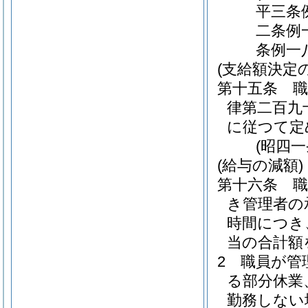
平三条
二条例
条例一
(支給額決定
第十五条
律第二百九
に従つて定
(昭四
(給与の減額)
第十六条
き管理者の
時間につき
当の合計額
2
職員が管
る部分休業
勤務しない