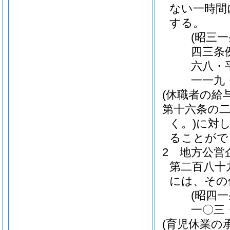
ない一時間
する。
(昭三
四三条
六八・
一一九
(休職者の給与
第十六条の
く。)
に対
ることがで
2
地方公営
第二百八十
には、その
(昭四
一〇三
(育児休業の