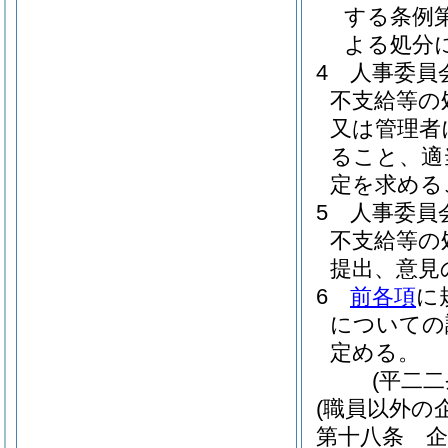
する条例
よる処分
4
人事委員
不支給等の
又は管理者
ること、適
定を求める
5
人事委員
不支給等の
提出、意見
6
前各項
に
についての
定める。
(平二
(職員以外の
第十八条