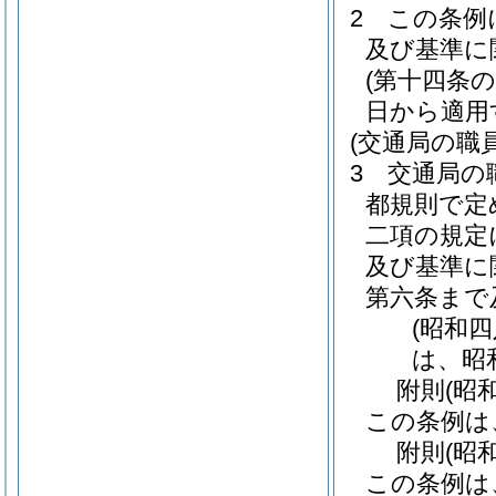
2
この条例
及び基準に
(第十四条
日から適用
(交通局の職
3
交通局の
都規則で定
二項の規定
及び基準に
第六条まで
(昭和
は、昭
附
則
(昭
この条例は
附
則
(昭
この条例は