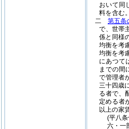
おいて同じ
料を含む
二
第五条
で、世帯
係と同様
均衡を考
均衡を考
にあつて
までの間
で管理者
三十四歳
る者で、
定める者
以上の家
(平八
六・一