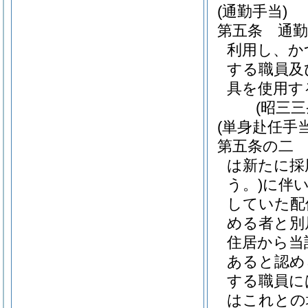
(通勤手当)
第五条
通
利用し、か
する職員及
具を使用す
(昭三
(単身赴任手当
第五条の二
は新たに採
う。)
に伴
していた配
める者と別
住居から当
あると認め
する職員に
はこれとの