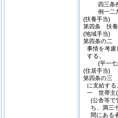
四三条
例一二
(扶養手当)
第四条
扶
(地域手当)
第四条の二
事情を考慮
する。
(平一
(住居手当)
第四条の三
に支給する
一
世帯主
(公舎等
ち、満三
間にある