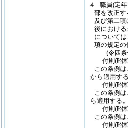
4
職員
(定
部を改正す
及び第二項
後における
については
項の規定の
(令四
付
則
(昭
この条例は
から適用す
付
則
(昭
この条例は
ら適用する
付
則
(昭
この条例は
付
則
(昭