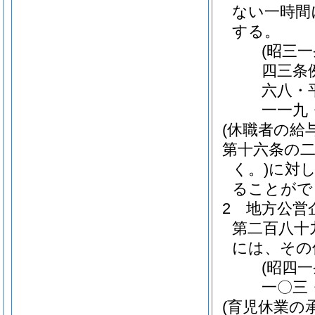
ない一時間
する。
(昭三
四三条
六八・
一一九
(休職者の給与
第十六条の
く。)
に対
ることがで
2
地方公営
第二百八十
には、その
(昭四
一〇三
(育児休業の