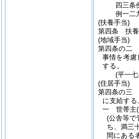
四三条
例一二
(扶養手当)
第四条
扶
(地域手当)
第四条の二
事情を考慮
する。
(平一
(住居手当)
第四条の三
に支給する
一
世帯主
(公舎等
ち、満三
間にある