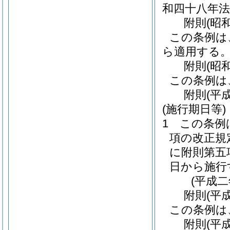
和四十八年法
附
則
(昭
この条例は
ら適用する
附
則
(昭
この条例は
附
則
(平
(施行期日等)
1
この条例
項の改正規
に附則第五
日から施行
(平成
附
則
(平
この条例は
附
則
(平