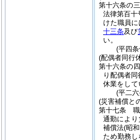
第十六条の
法律第百十
けた職員に
十三条
及び
い。
(平四
(配偶者同行
第十六条の
り配偶者同
休業をして
(平二
(災害補償と
第十七条
通勤により
補償法
(昭
ため勤務し