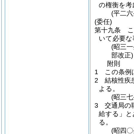
の権衡を考
(平二
(委任)
第十九条
いて必要な
(昭三
部改正)
附
則
1
この条例
2
結核性疾
よる。
(昭三
3
交通局の
給する」と
る。
(昭四