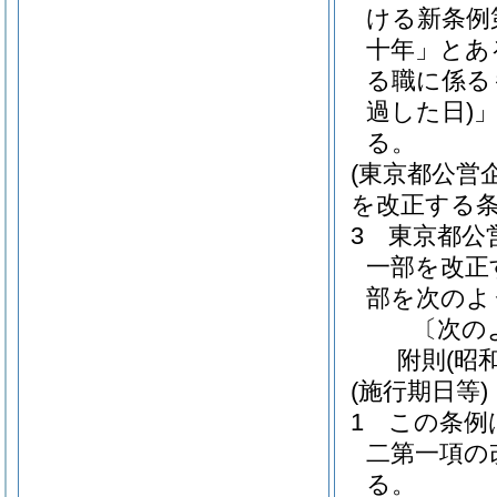
ける新条例
十年」とあ
る職に係る
過した日)
る。
(東京都公営
を改正する条
3
東京都公
一部を改正
部を次のよ
〔次の
附
則
(昭
(施行期日等)
1
この条例
二第一項の
る。