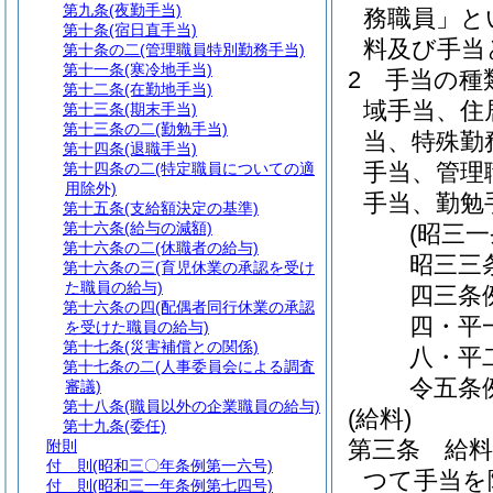
第九条
(夜勤手当)
務職員」と
第十条
(宿日直手当)
料及び手当
第十条の二
(管理職員特別勤務手当)
第十一条
(寒冷地手当)
2
手当の種
第十二条
(在勤地手当)
域手当、住
第十三条
(期末手当)
第十三条の二
(勤勉手当)
当、特殊勤
第十四条
(退職手当)
手当、管理
第十四条の二
(特定職員についての適
用除外)
手当、勤勉
第十五条
(支給額決定の基準)
第十六条
(給与の減額)
(昭三
第十六条の二
(休職者の給与)
昭三三
第十六条の三
(育児休業の承認を受け
た職員の給与)
四三条
第十六条の四
(配偶者同行休業の承認
四・平
を受けた職員の給与)
第十七条
(災害補償との関係)
八・平
第十七条の二
(人事委員会による調査
令五条
審議)
第十八条
(職員以外の企業職員の給与)
(給料)
第十九条
(委任)
第三条
給
附則
付 則
(昭和三〇年条例第一六号)
つて手当を
付 則
(昭和三一年条例第七四号)