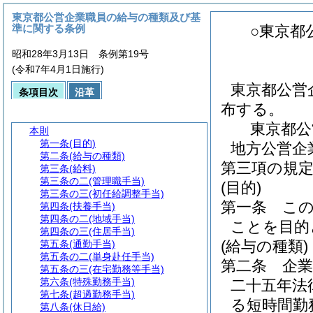
東京都公営企業職員の給与の種類及び基
準に関する条例
○東京都
昭和28年3月13日 条例第19号
(令和7年4月1日施行)
東京都公営
条項目次
沿革
布する。
東京都公
本則
第一条
(目的)
地方公営企
第二条
(給与の種類)
第三項の規
第三条
(給料)
第三条の二
(管理職手当)
(目的)
第三条の三
(初任給調整手当)
第一条
こ
第四条
(扶養手当)
第四条の二
(地域手当)
ことを目的
第四条の三
(住居手当)
(給与の種類)
第五条
(通勤手当)
第五条の二
(単身赴任手当)
第二条
企
第五条の三
(在宅勤務等手当)
第六条
(特殊勤務手当)
二十五年法
第七条
(超過勤務手当)
る短時間勤
第八条
(休日給)