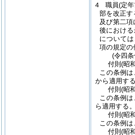
4
職員
(定
部を改正す
及び第二項
後における
については
項の規定の
(令四
付
則
(昭
この条例は
から適用す
付
則
(昭
この条例は
ら適用する
付
則
(昭
この条例は
付
則
(昭