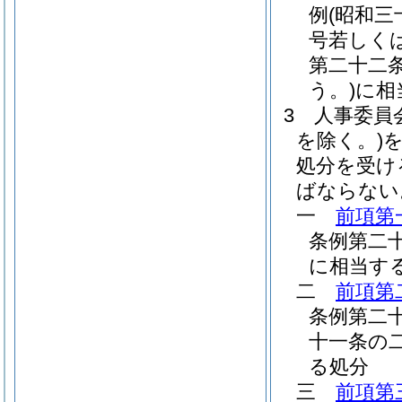
例
(昭和三
号若しく
第二十二
う。)
に相
3
人事委員
を除く。)
処分を受け
ばならない
一
前項第
条例第二
に相当す
二
前項第
条例第二
十一条の
る処分
三
前項第