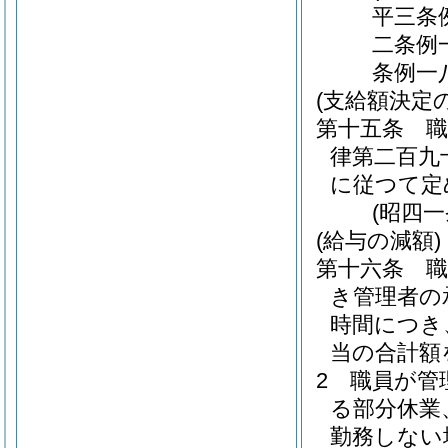
平三条
二条例
条例一
(支給額決定
第十五条
律第二百九
に従つて定
(昭四
(給与の減額)
第十六条
き管理者の
時間につき
当の合計額
2
職員が管
る部分休業
勤務しない