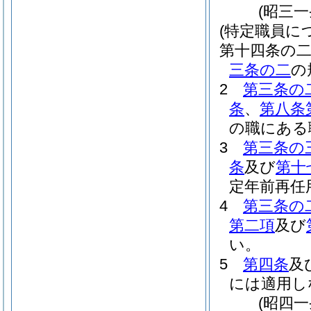
(昭三
(特定職員に
第十四条の
三条の二
の
2
第三条の
条
、
第八条
の職にある
3
第三条の
条
及び
第十
定年前再任
4
第三条の
第二項
及び
い。
5
第四条
及
には適用し
(昭四