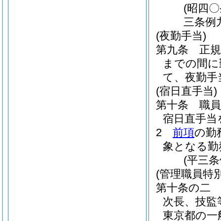
(昭四
三条例
(夜勤手当)
第九条
正
までの間に
て、夜勤手
(宿日直手当)
第十条
職
宿日直手当
2
前項
の勤
象となる勤
(平三
(管理職員特
第十条の二
次長、技監
東京都の一