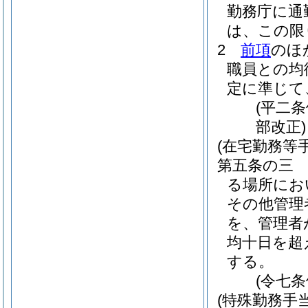
勤務庁に通
は、この限
2
前項
のほ
職員との均
定に準じて
(平二
部改正)
(在宅勤務等手
第五条の三
る場所にお
その他管理
を、管理者
均十日を超
する。
(令七
(特殊勤務手当