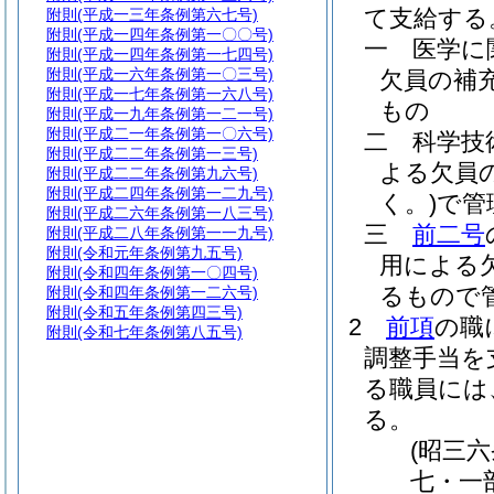
て支給する
附則
(平成一三年条例第六七号)
附則
(平成一四年条例第一〇〇号)
一
医学に
附則
(平成一四年条例第一七四号)
附則
(平成一六年条例第一〇三号)
欠員の補
附則
(平成一七年条例第一六八号)
もの
附則
(平成一九年条例第一二一号)
附則
(平成二一年条例第一〇六号)
二
科学技
附則
(平成二二年条例第一三号)
よる欠員
附則
(平成二二年条例第九六号)
附則
(平成二四年条例第一二九号)
く。)
で管
附則
(平成二六年条例第一八三号)
三
前二号
附則
(平成二八年条例第一一九号)
附則
(令和元年条例第九五号)
用による
附則
(令和四年条例第一〇四号)
るもので
附則
(令和四年条例第一二六号)
附則
(令和五年条例第四三号)
2
前項
の職
附則
(令和七年条例第八五号)
調整手当を
る職員には
る。
(昭三
七・一