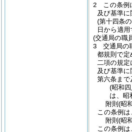
2
この条例
及び基準に
(第十四条
日から適用
(交通局の職
3
交通局の
都規則で定
二項の規定
及び基準に
第六条まで
(昭和
は、昭
附
則
(昭
この条例は
附
則
(昭
この条例は