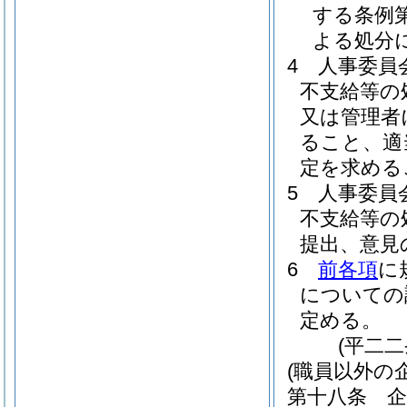
する条例
よる処分
4
人事委員
不支給等の
又は管理者
ること、適
定を求める
5
人事委員
不支給等の
提出、意見
6
前各項
に
についての
定める。
(平二
(職員以外の
第十八条