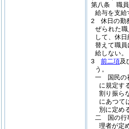
第八条
職
給与を支給
2
休日の勤
ぜられた職
して、休日
替えて職員
給しない。
3
前二項
及
う。
一
国民の
に規定す
割り振ら
にあつて
別に定める
二
国の行
理者が定