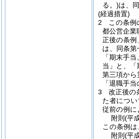
る。)
は、
(経過措置)
2
この条例
都公営企業
正後の条例
は、同条第
「期末手当
当」と、「
第三項から
「退職手当
3
改正後の
た者につい
従前の例に
附
則
(平
この条例は
附
則
(平