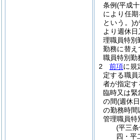
条例
(平成
により任期
という。)
より週休日
理職員特別
勤務に替え
職員特別勤
2
前項
に規
定する職員
者が指定す
臨時又は緊
の間
(週休
の勤務時間
管理職員特
(平三
四・平