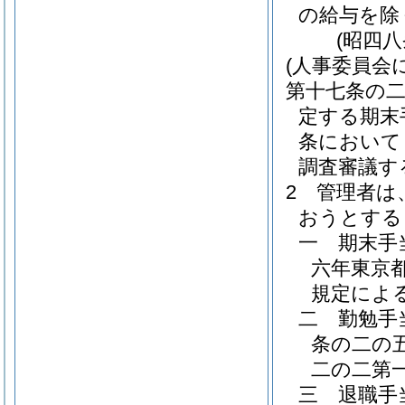
の給与を除
(昭四
(人事委員会
第十七条の
定する期末
条において
調査審議す
2
管理者は
おうとする
一
期末手
六年東京
規定によ
二
勤勉手
条の二の
二の二第
三
退職手