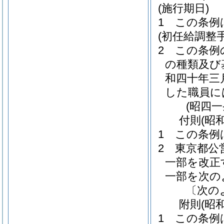
(施行期日)
1
この条例
(初任給調整
2
この条例
の種類及び
和四十年三
した職員に
(昭四
付
則
(昭
1
この条例
2
東京都公
一部を改正
一部を次の
〔次の
附
則
(昭
1
この条例