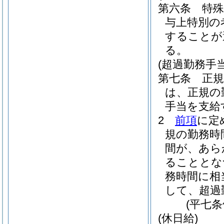
第六条
特
与上特別の
することが
る。
(超過勤務手当
第七条
正
は、正規の
手当を支給
2
前項
に定
規の勤務時
間が、あら
ることとな
務時間に相
して、超過
(平七
(休日給)