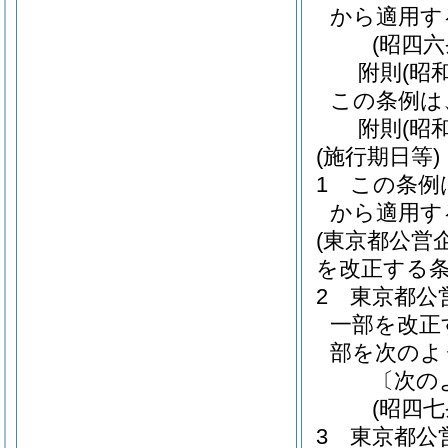
から適用す
(昭四
附
則
(昭
この条例は
附
則
(昭
(施行期日等)
1
この条例
から適用す
(東京都公営
を改正する条
2
東京都公
一部を改正
部を次のよ
〔次の
(昭四
3
東京都公