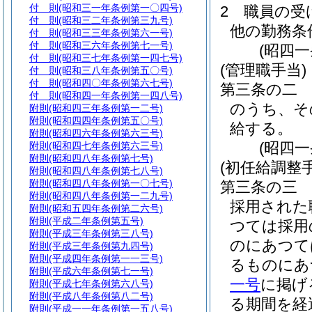
付 則
(昭和三一年条例第一〇四号)
2
職員の受
付 則
(昭和三二年条例第三九号)
他の勤務条
付 則
(昭和三三年条例第六一号)
付 則
(昭和三六年条例第七一号)
(昭四
付 則
(昭和三七年条例第一四七号)
(管理職手当)
付 則
(昭和三八年条例第五〇号)
付 則
(昭和四〇年条例第六七号)
第三条の二
付 則
(昭和四一年条例第一四八号)
のうち、そ
附則
(昭和四三年条例第一二号)
附則
(昭和四四年条例第五〇号)
給する。
附則
(昭和四六年条例第六三号)
(昭四
附則
(昭和四七年条例第六三号)
附則
(昭和四八年条例第七号)
(初任給調整手
附則
(昭和四八年条例第七八号)
附則
(昭和四八年条例第一〇七号)
第三条の三
附則
(昭和四八年条例第一二九号)
採用された
附則
(昭和五四年条例第二六号)
附則
(平成二年条例第五号)
つては採用
附則
(平成三年条例第三八号)
のにあつて
附則
(平成三年条例第九四号)
附則
(平成四年条例第一一三号)
るものにあ
附則
(平成六年条例第七一号)
一号
に掲げ
附則
(平成七年条例第六八号)
附則
(平成八年条例第八二号)
る期間を経
附則
(平成一一年条例第一五八号)