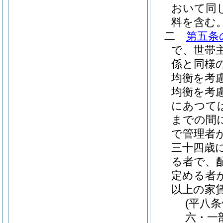
おいて同じ
料を含む
二
第五条
で、世帯
係と同様
均衡を考
均衡を考
にあつて
までの間
で管理者
三十四歳
る者で、
定める者
以上の家
(平八
六・一