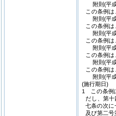
附
則
(平
この条例は
附
則
(平
この条例は
附
則
(平
この条例は
附
則
(平
この条例は
附
則
(平
この条例は
附
則
(平
(施行期日)
1
この条例
だし、第十
七条の次に
及び第二号