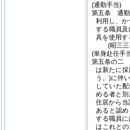
(通勤手当)
第五条
通
利用し、か
する職員及
具を使用す
(昭三
(単身赴任手当
第五条の二
は新たに採
う。)
に伴
していた配
める者と別
住居から当
あると認め
する職員に
はこれとの