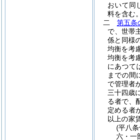
おいて同じ
料を含む
二
第五条
で、世帯
係と同様
均衡を考
均衡を考
にあつて
までの間
で管理者
三十四歳
る者で、
定める者
以上の家
(平八
六・一