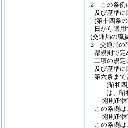
2
この条例
及び基準に
(第十四条
日から適用
(交通局の職
3
交通局の
都規則で定
二項の規定
及び基準に
第六条まで
(昭和
は、昭
附
則
(昭
この条例は
附
則
(昭
この条例は