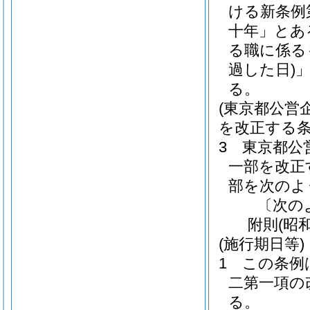
ける新条例
十年」とあ
る職に係る
過した日)
る。
(東京都公営
を改正する条
3
東京都公
一部を改正
部を次のよ
〔次の
附
則
(昭
(施行期日等)
1
この条例
二第一項の
る。