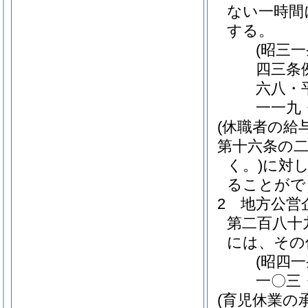
ない一時間
する。
(昭三
四三条
六八・
一一九
(休職者の給与
第十六条の
く。)
に対
ることがで
2
地方公営
第二百八十
には、その
(昭四
一〇三
(育児休業の