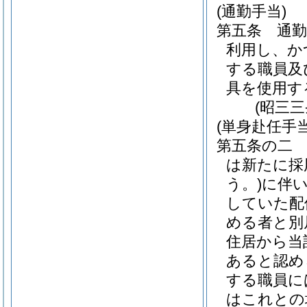
(通勤手当)
第五条
通
利用し、か
する職員及
具を使用す
(昭三
(単身赴任手当
第五条の二
は新たに採
う。)
に伴
していた配
める者と別
住居から当
あると認め
する職員に
はこれとの