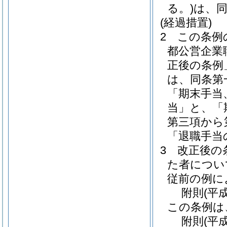
る。)
は、
(経過措置)
2
この条例
都公営企業
正後の条例
は、同条第
「期末手当
当」と、「
第三項から
「退職手当
3
改正後の
た者につい
従前の例に
附
則
(平
この条例は
附
則
(平