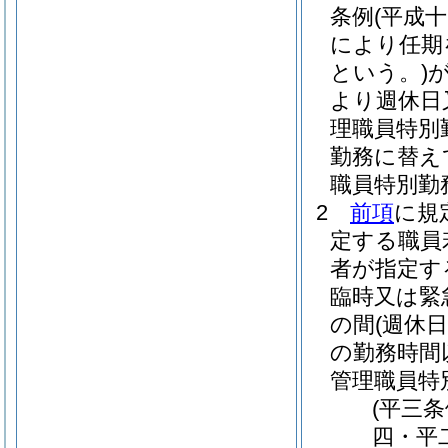
条例
(平成
により任期
という。)
より週休日
理職員特別
勤務に替え
職員特別勤
2
前項
に規
定する職員
者が指定す
臨時又は緊
の間
(週休
の勤務時間
管理職員特
(平三
四・平