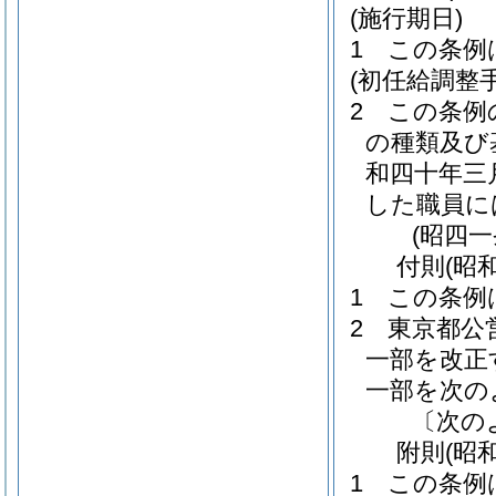
(施行期日)
1
この条例
(初任給調整
2
この条例
の種類及び
和四十年三
した職員に
(昭四
付
則
(昭
1
この条例
2
東京都公
一部を改正
一部を次の
〔次の
附
則
(昭
1
この条例