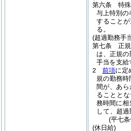
第六条
特
与上特別の
することが
る。
(超過勤務手当
第七条
正
は、正規の
手当を支給
2
前項
に定
規の勤務時
間が、あら
ることとな
務時間に相
して、超過
(平七
(休日給)