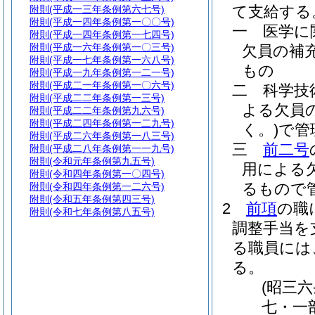
て支給する
附則
(平成一三年条例第六七号)
附則
(平成一四年条例第一〇〇号)
一
医学に
附則
(平成一四年条例第一七四号)
附則
(平成一六年条例第一〇三号)
欠員の補
附則
(平成一七年条例第一六八号)
もの
附則
(平成一九年条例第一二一号)
附則
(平成二一年条例第一〇六号)
二
科学技
附則
(平成二二年条例第一三号)
よる欠員
附則
(平成二二年条例第九六号)
附則
(平成二四年条例第一二九号)
く。)
で管
附則
(平成二六年条例第一八三号)
三
前二号
附則
(平成二八年条例第一一九号)
附則
(令和元年条例第九五号)
用による
附則
(令和四年条例第一〇四号)
るもので
附則
(令和四年条例第一二六号)
附則
(令和五年条例第四三号)
2
前項
の職
附則
(令和七年条例第八五号)
調整手当を
る職員には
る。
(昭三
七・一