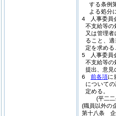
する条例
よる処分
4
人事委員
不支給等の
又は管理者
ること、適
定を求める
5
人事委員
不支給等の
提出、意見
6
前各項
に
についての
定める。
(平二
(職員以外の
第十八条