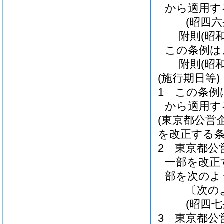
から適用す
(昭四
附
則
(昭
この条例は
附
則
(昭
(施行期日等)
1
この条例
から適用す
(東京都公営
を改正する条
2
東京都公
一部を改正
部を次のよ
〔次の
(昭四
3
東京都公