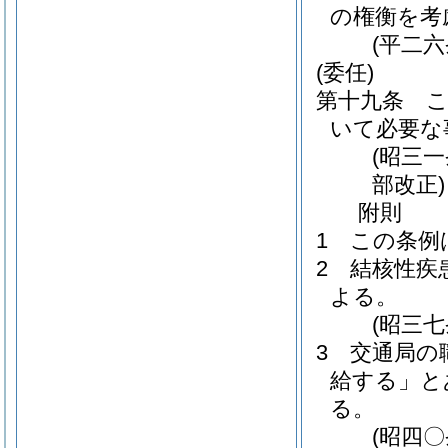
の権衡を考
(平二
(委任)
第十九条
いて必要な
(昭三
部改正)
附
則
1
この条例
2
結核性疾
よる。
(昭三
3
交通局の
給する」と
る。
(昭四