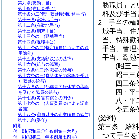
第九条
(夜勤手当)
務職員」と
第十条
(宿日直手当)
料及び手当
第十条の二
(管理職員特別勤務手当)
第十一条
(寒冷地手当)
2
手当の種
第十二条
(在勤地手当)
域手当、住
第十三条
(期末手当)
第十三条の二
(勤勉手当)
当、特殊勤
第十四条
(退職手当)
手当、管理
第十四条の二
(特定職員についての適
用除外)
手当、勤勉
第十五条
(支給額決定の基準)
第十六条
(給与の減額)
(昭三
第十六条の二
(休職者の給与)
昭三三
第十六条の三
(育児休業の承認を受け
た職員の給与)
四三条
第十六条の四
(配偶者同行休業の承認
四・平
を受けた職員の給与)
第十七条
(災害補償との関係)
八・平
第十七条の二
(人事委員会による調査
令五条
審議)
第十八条
(職員以外の企業職員の給与)
(給料)
第十九条
(委任)
第三条
給
附則
付 則
(昭和三〇年条例第一六号)
つて手当を
付 則
(昭和三一年条例第七四号)