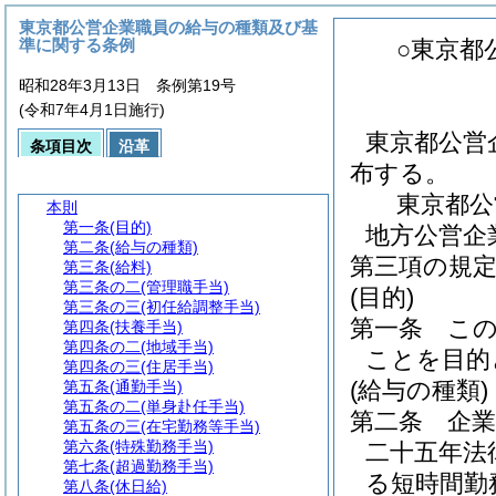
東京都公営企業職員の給与の種類及び基
準に関する条例
○東京都
昭和28年3月13日 条例第19号
(令和7年4月1日施行)
東京都公営
条項目次
沿革
布する。
東京都公
本則
第一条
(目的)
地方公営企
第二条
(給与の種類)
第三項の規
第三条
(給料)
第三条の二
(管理職手当)
(目的)
第三条の三
(初任給調整手当)
第一条
こ
第四条
(扶養手当)
第四条の二
(地域手当)
ことを目的
第四条の三
(住居手当)
(給与の種類)
第五条
(通勤手当)
第五条の二
(単身赴任手当)
第二条
企
第五条の三
(在宅勤務等手当)
第六条
(特殊勤務手当)
二十五年法
第七条
(超過勤務手当)
る短時間勤
第八条
(休日給)