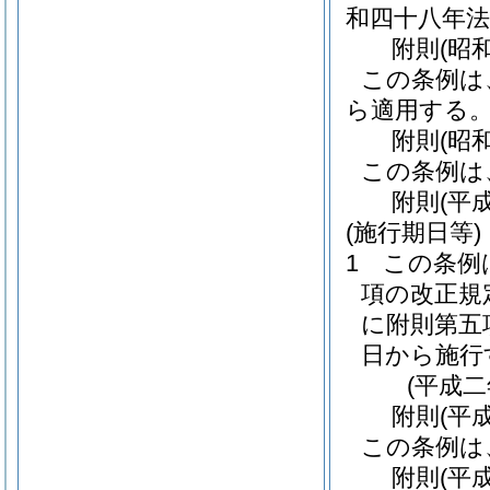
和四十八年法
附
則
(昭
この条例は
ら適用する
附
則
(昭
この条例は
附
則
(平
(施行期日等)
1
この条例
項の改正規
に附則第五
日から施行
(平成
附
則
(平
この条例は
附
則
(平