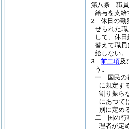
第八条
職
給与を支給
2
休日の勤
ぜられた職
して、休日
替えて職員
給しない。
3
前二項
及
う。
一
国民の
に規定す
割り振ら
にあつて
別に定める
二
国の行
理者が定