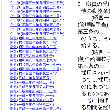
付 則
(昭和三一年条例第一〇四号)
2
職員の受
付 則
(昭和三二年条例第三九号)
他の勤務条
付 則
(昭和三三年条例第六一号)
付 則
(昭和三六年条例第七一号)
(昭四
付 則
(昭和三七年条例第一四七号)
(管理職手当)
付 則
(昭和三八年条例第五〇号)
付 則
(昭和四〇年条例第六七号)
第三条の二
付 則
(昭和四一年条例第一四八号)
のうち、そ
附則
(昭和四三年条例第一二号)
附則
(昭和四四年条例第五〇号)
給する。
附則
(昭和四六年条例第六三号)
(昭四
附則
(昭和四七年条例第六三号)
附則
(昭和四八年条例第七号)
(初任給調整手
附則
(昭和四八年条例第七八号)
附則
(昭和四八年条例第一〇七号)
第三条の三
附則
(昭和四八年条例第一二九号)
採用された
附則
(昭和五四年条例第二六号)
附則
(平成二年条例第五号)
つては採用
附則
(平成三年条例第三八号)
のにあつて
附則
(平成三年条例第九四号)
附則
(平成四年条例第一一三号)
るものにあ
附則
(平成六年条例第七一号)
一号
に掲げ
附則
(平成七年条例第六八号)
附則
(平成八年条例第八二号)
る期間を経
附則
(平成一一年条例第一五八号)