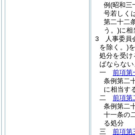
例
(昭和三
号若しく
第二十二
う。)
に相
3
人事委員
を除く。)
処分を受け
ばならない
一
前項第
条例第二
に相当す
二
前項第
条例第二
十一条の
る処分
三
前項第