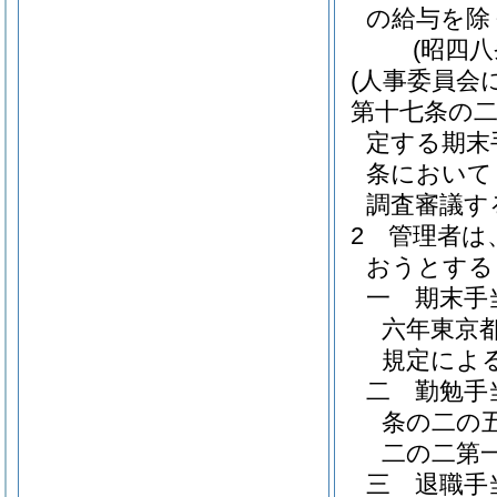
の給与を除
(昭四
(人事委員会
第十七条の
定する期末
条において
調査審議す
2
管理者は
おうとする
一
期末手
六年東京
規定によ
二
勤勉手
条の二の
二の二第
三
退職手