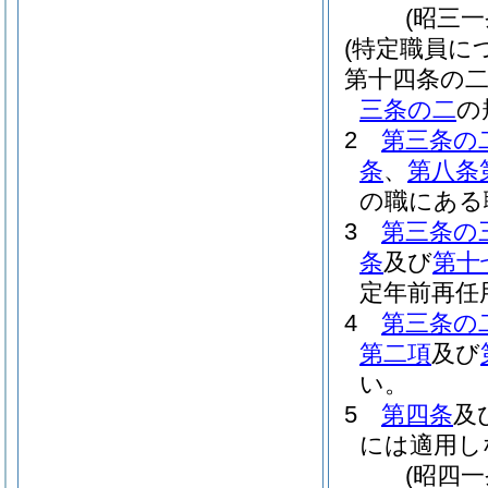
(昭三
(特定職員に
第十四条の
三条の二
の
2
第三条の
条
、
第八条
の職にある
3
第三条の
条
及び
第十
定年前再任
4
第三条の
第二項
及び
い。
5
第四条
及
には適用し
(昭四