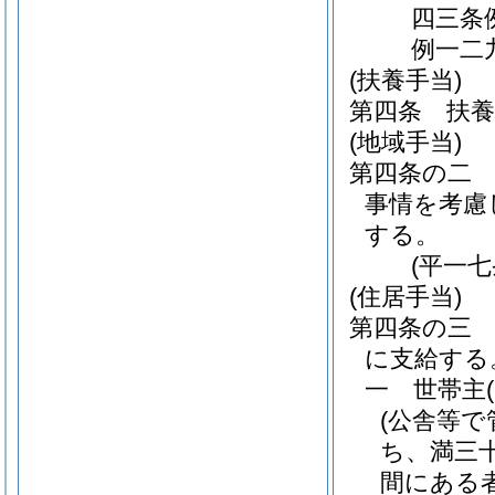
四三条
例一二
(扶養手当)
第四条
扶
(地域手当)
第四条の二
事情を考慮
する。
(平一
(住居手当)
第四条の三
に支給する
一
世帯主
(公舎等
ち、満三
間にある