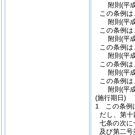
附
則
(平
この条例は
附
則
(平
この条例は
附
則
(平
この条例は
附
則
(平
この条例は
附
則
(平
この条例は
附
則
(平
(施行期日)
1
この条例
だし、第十
七条の次に
及び第二号