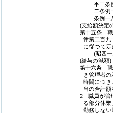
平三条
二条例
条例一
(支給額決定
第十五条
律第二百九
に従つて定
(昭四
(給与の減額)
第十六条
き管理者の
時間につき
当の合計額
2
職員が管
る部分休業
勤務しない