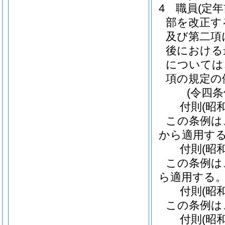
4
職員
(定
部を改正す
及び第二項
後における
については
項の規定の
(令四
付
則
(昭
この条例は
から適用す
付
則
(昭
この条例は
ら適用する
付
則
(昭
この条例は
付
則
(昭