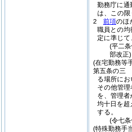
勤務庁に通
は、この限
2
前項
のほ
職員との均
定に準じて
(平二
部改正)
(在宅勤務等手
第五条の三
る場所にお
その他管理
を、管理者
均十日を超
する。
(令七
(特殊勤務手当