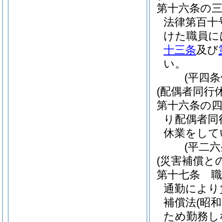
第十六条の
法律第百十
けた職員に
十三条
及び
い。
(平四
(配偶者同行
第十六条の
り配偶者同
休業をして
(平二
(災害補償と
第十七条
通勤により
補償法
(昭
ため勤務し