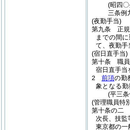
(昭四
三条例
(夜勤手当)
第九条
正
までの間に
て、夜勤手
(宿日直手当)
第十条
職
宿日直手当
2
前項
の勤
象となる勤
(平三
(管理職員特
第十条の二
次長、技監
東京都の一