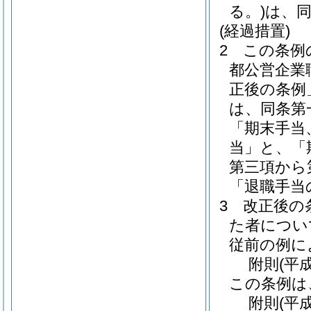
る。)
は、
(経過措置)
2
この条例
都公営企業
正後の条例
は、同条第
「期末手当
当」と、「
第三項から
「退職手当
3
改正後の
た者につい
従前の例に
附
則
(平
この条例は
附
則
(平