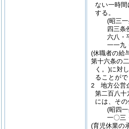
ない一時間
する。
(昭三
四三条
六八・
一一九
(休職者の給与
第十六条の
く。)
に対
ることがで
2
地方公営
第二百八十
には、その
(昭四
一〇三
(育児休業の