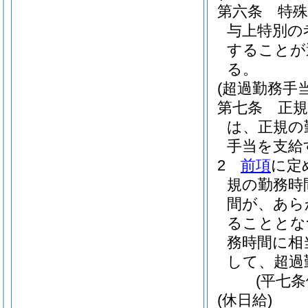
第六条
特
与上特別の
することが
る。
(超過勤務手当
第七条
正
は、正規の
手当を支給
2
前項
に定
規の勤務時
間が、あら
ることとな
務時間に相
して、超過
(平七
(休日給)