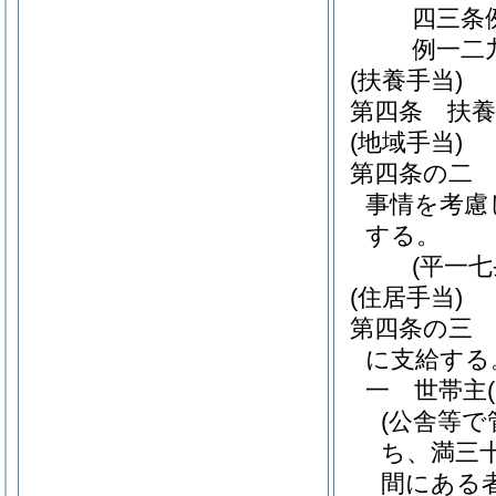
四三条
例一二
(扶養手当)
第四条
扶
(地域手当)
第四条の二
事情を考慮
する。
(平一
(住居手当)
第四条の三
に支給する
一
世帯主
(公舎等
ち、満三
間にある