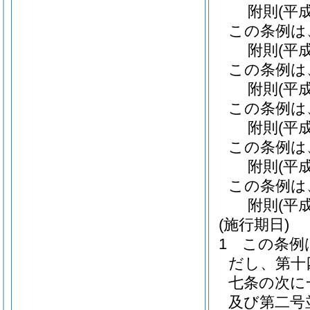
附
則
(平
この条例は
附
則
(平
この条例は
附
則
(平
この条例は
附
則
(平
この条例は
附
則
(平
この条例は
附
則
(平
(施行期日)
1
この条例
だし、第十
七条の次に
及び第二号