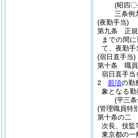
(昭四
三条例
(夜勤手当)
第九条
正
までの間に
て、夜勤手
(宿日直手当)
第十条
職
宿日直手当
2
前項
の勤
象となる勤
(平三
(管理職員特
第十条の二
次長、技監
東京都の一