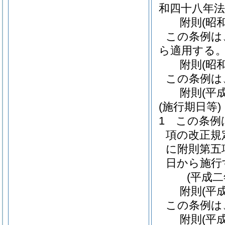
和四十八年法
附
則
(昭
この条例は
ら適用する
附
則
(昭
この条例は
附
則
(平
(施行期日等)
1
この条例
項の改正規
に附則第五
日から施行
(平成
附
則
(平
この条例は
附
則
(平