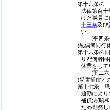
第十六条の
法律第百十
けた職員に
十三条
及び
い。
(平四
(配偶者同行
第十六条の
り配偶者同
休業をして
(平二
(災害補償と
第十七条
通勤により
補償法
(昭
ため勤務し