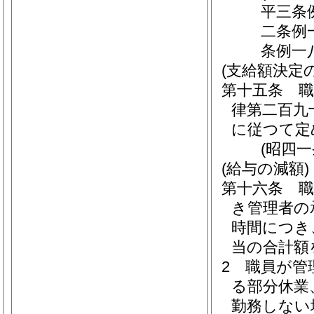
平三条
二条例
条例一
(支給額決定
第十五条
律第二百九
に従つて定
(昭四
(給与の減額)
第十六条
き管理者の
時間につき
当の合計額
2
職員が管
る部分休業
勤務しない