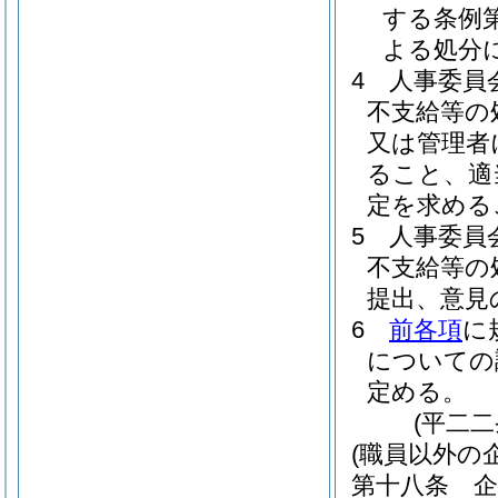
する条例
よる処分
4
人事委員
不支給等の
又は管理者
ること、適
定を求める
5
人事委員
不支給等の
提出、意見
6
前各項
に
についての
定める。
(平二
(職員以外の
第十八条