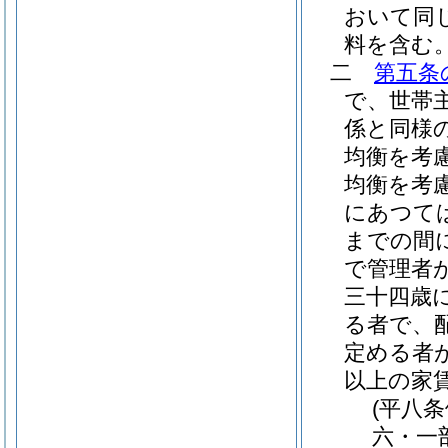
おいて同じ
料を含む
二
第五条
で、世帯
係と同様
均衡を考
均衡を考
にあつて
までの間
で管理者
三十四歳
る者で、
定める者
以上の家
(平八
六・一