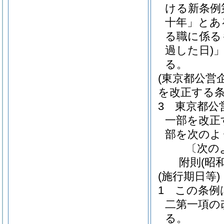
ける新条例
十年」とあ
る職に係る
過した日)
る。
(東京都公営
を改正する条
3
東京都公
一部を改正
部を次のよ
〔次の
附
則
(昭
(施行期日等)
1
この条例
二第一項の
る。