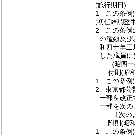
(施行期日)
1
この条例
(初任給調整
2
この条例
の種類及び
和四十年三
した職員に
(昭四
付
則
(昭
1
この条例
2
東京都公
一部を改正
一部を次の
〔次の
附
則
(昭
1
この条例