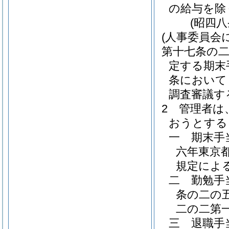
の給与を除
(昭四
(人事委員会
第十七条の
定する期末
条において
調査審議す
2
管理者は
おうとする
一
期末手
六年東京
規定によ
二
勤勉手
条の二の
二の二第
三
退職手