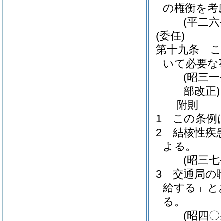
の権衡を考
(平二
(委任)
第十九条
いて必要な
(昭三
部改正)
附
則
1
この条例
2
結核性疾
よる。
(昭三
3
交通局の
給する」と
る。
(昭四