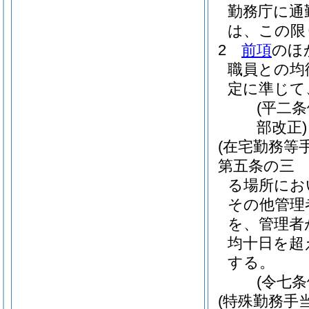
勤務庁に通
は、この限
2
前項
のほ
職員との均
定に準じて
(平二
部改正)
(在宅勤務等手
第五条の三
る場所にお
その他管理
を、管理者
均十日を超
する。
(令七
(特殊勤務手当