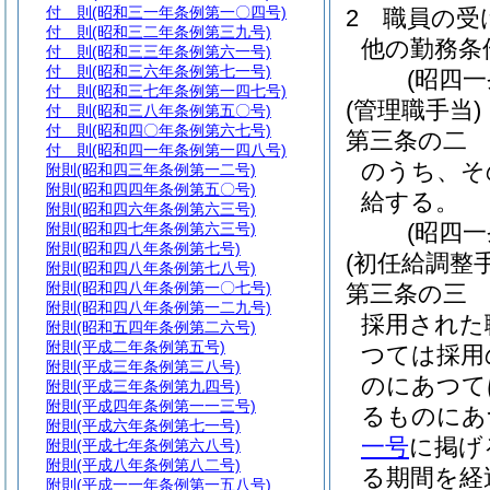
付 則
(昭和三一年条例第一〇四号)
2
職員の受
付 則
(昭和三二年条例第三九号)
他の勤務条
付 則
(昭和三三年条例第六一号)
付 則
(昭和三六年条例第七一号)
(昭四
付 則
(昭和三七年条例第一四七号)
(管理職手当)
付 則
(昭和三八年条例第五〇号)
付 則
(昭和四〇年条例第六七号)
第三条の二
付 則
(昭和四一年条例第一四八号)
のうち、そ
附則
(昭和四三年条例第一二号)
附則
(昭和四四年条例第五〇号)
給する。
附則
(昭和四六年条例第六三号)
(昭四
附則
(昭和四七年条例第六三号)
附則
(昭和四八年条例第七号)
(初任給調整手
附則
(昭和四八年条例第七八号)
附則
(昭和四八年条例第一〇七号)
第三条の三
附則
(昭和四八年条例第一二九号)
採用された
附則
(昭和五四年条例第二六号)
附則
(平成二年条例第五号)
つては採用
附則
(平成三年条例第三八号)
のにあつて
附則
(平成三年条例第九四号)
附則
(平成四年条例第一一三号)
るものにあ
附則
(平成六年条例第七一号)
一号
に掲げ
附則
(平成七年条例第六八号)
附則
(平成八年条例第八二号)
る期間を経
附則
(平成一一年条例第一五八号)