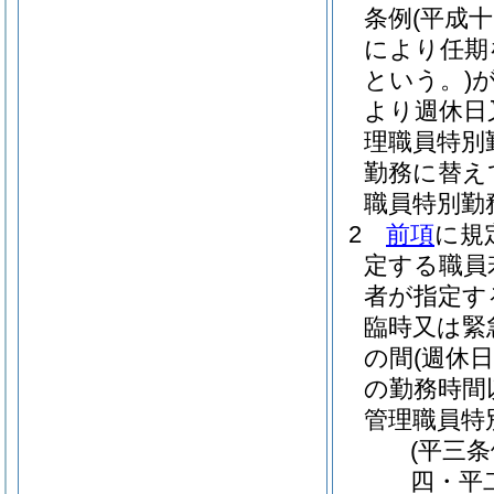
条例
(平成
により任期
という。)
より週休日
理職員特別
勤務に替え
職員特別勤
2
前項
に規
定する職員
者が指定す
臨時又は緊
の間
(週休
の勤務時間
管理職員特
(平三
四・平