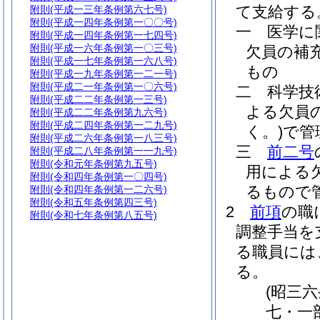
て支給する
附則
(平成一三年条例第六七号)
附則
(平成一四年条例第一〇〇号)
一
医学に
附則
(平成一四年条例第一七四号)
附則
(平成一六年条例第一〇三号)
欠員の補
附則
(平成一七年条例第一六八号)
もの
附則
(平成一九年条例第一二一号)
附則
(平成二一年条例第一〇六号)
二
科学技
附則
(平成二二年条例第一三号)
よる欠員
附則
(平成二二年条例第九六号)
附則
(平成二四年条例第一二九号)
く。)
で管
附則
(平成二六年条例第一八三号)
三
前二号
附則
(平成二八年条例第一一九号)
附則
(令和元年条例第九五号)
用による
附則
(令和四年条例第一〇四号)
るもので
附則
(令和四年条例第一二六号)
附則
(令和五年条例第四三号)
2
前項
の職
附則
(令和七年条例第八五号)
調整手当を
る職員には
る。
(昭三
七・一