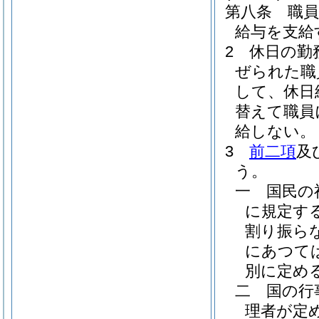
第八条
職
給与を支給
2
休日の勤
ぜられた職
して、休日
替えて職員
給しない。
3
前二項
及
う。
一
国民の
に規定す
割り振ら
にあつて
別に定める
二
国の行
理者が定