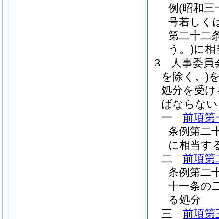
例
(昭和三
号若しく
第二十二
う。)
に相
3
人事委員
を除く。)
処分を受け
ばならない
一
前項第
条例第二
に相当す
二
前項第
条例第二
十一条の
る処分
三
前項第