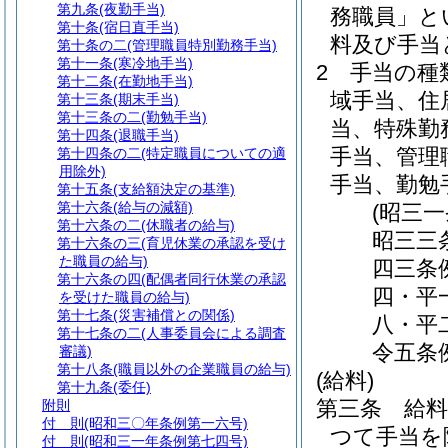
第九条
(夜勤手当)
務職員」と
第十条
(宿日直手当)
料及び手当
第十条の二
(管理職員特別勤務手当)
第十一条
(寒冷地手当)
2
手当の種
第十二条
(在勤地手当)
域手当、住
第十三条
(期末手当)
第十三条の二
(勤勉手当)
当、特殊勤
第十四条
(退職手当)
手当、管理
第十四条の二
(特定職員についての適
用除外)
手当、勤勉
第十五条
(支給額決定の基準)
第十六条
(給与の減額)
(昭三
第十六条の二
(休職者の給与)
昭三三
第十六条の三
(育児休業の承認を受け
た職員の給与)
四三条
第十六条の四
(配偶者同行休業の承認
四・平
を受けた職員の給与)
第十七条
(災害補償との関係)
八・平
第十七条の二
(人事委員会による調査
令五条
審議)
第十八条
(職員以外の企業職員の給与)
(給料)
第十九条
(委任)
第三条
給
附則
付 則
(昭和三〇年条例第一六号)
つて手当を
付 則
(昭和三一年条例第七四号)