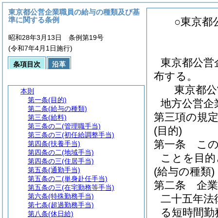
東京都公営企業職員の給与の種類及び基
準に関する条例
○東京都
昭和28年3月13日 条例第19号
(令和7年4月1日施行)
東京都公営
条項目次
沿革
布する。
東京都公
本則
第一条
(目的)
地方公営企
第二条
(給与の種類)
第三項の規
第三条
(給料)
第三条の二
(管理職手当)
(目的)
第三条の三
(初任給調整手当)
第一条
こ
第四条
(扶養手当)
第四条の二
(地域手当)
ことを目的
第四条の三
(住居手当)
(給与の種類)
第五条
(通勤手当)
第五条の二
(単身赴任手当)
第二条
企
第五条の三
(在宅勤務等手当)
第六条
(特殊勤務手当)
二十五年法
第七条
(超過勤務手当)
る短時間勤
第八条
(休日給)