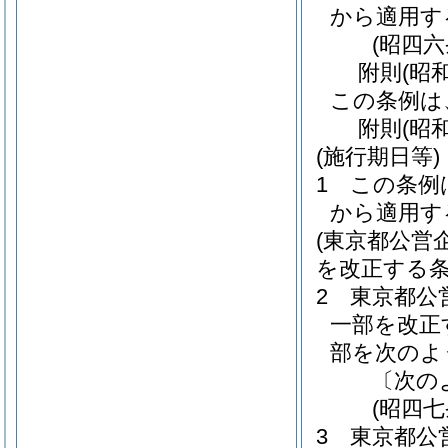
から適用す
(昭四
附
則
(昭
この条例は
附
則
(昭
(施行期日等)
1
この条例
から適用す
(東京都公営
を改正する条
2
東京都公
一部を改正
部を次のよ
〔次の
(昭四
3
東京都公