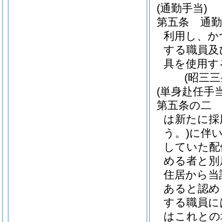
(通勤手当)
第五条
通
利用し、か
する職員及
具を使用す
(昭三
(単身赴任手当
第五条の二
は新たに採
う。)
に伴
していた配
める者と別
住居から当
あると認め
する職員に
はこれとの