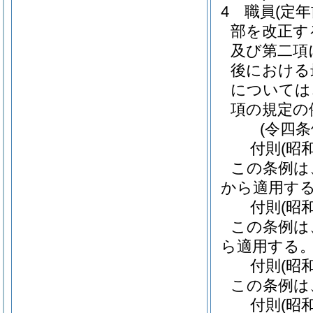
4
職員
(定
部を改正す
及び第二項
後における
については
項の規定の
(令四
付
則
(昭
この条例は
から適用す
付
則
(昭
この条例は
ら適用する
付
則
(昭
この条例は
付
則
(昭