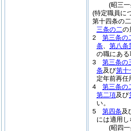
(昭三
(特定職員に
第十四条の
三条の二
の
2
第三条の
条
、
第八条
の職にある
3
第三条の
条
及び
第十
定年前再任
4
第三条の
第二項
及び
い。
5
第四条
及
には適用し
(昭四