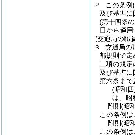
2
この条例
及び基準に
(第十四条
日から適用
(交通局の職
3
交通局の
都規則で定
二項の規定
及び基準に
第六条まで
(昭和
は、昭
附
則
(昭
この条例は
附
則
(昭
この条例は