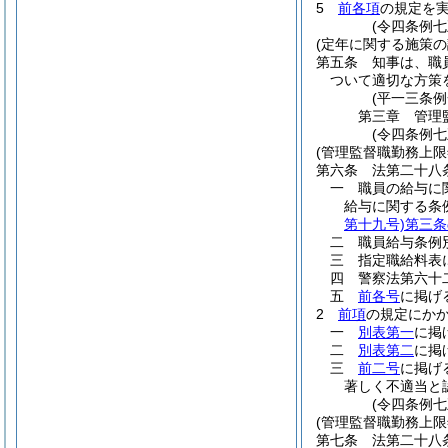
5
前各項
の規定を
(令四条例七
(定年に関する施策の
第五条
知事は、職
ついて適切な方策
(平一三条
第三章
管理
(令四条例七
(管理監督職勤務上
第六条
法第二十八
一
職員の給与に
給与に関する条
第十九号)
第三条
二
職員給与条例
三
指定職給料表
四
警察法第六十
五
前各号
に掲げ
2
前項
の規定にか
一
別表第一
に掲
二
別表第二
に掲
三
前二号
に掲げ
著しく不適当と
(令四条例七
(管理監督職勤務上限
第七条
法第二十八