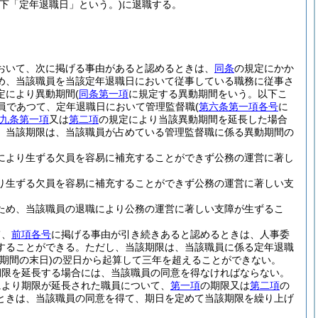
以下「定年退職日」という。)
に退職する。
おいて、次に掲げる事由があると認めるときは、
同条
の規定にかか
め、当該職員を当該定年退職日において従事している職務に従事さ
定により異動期間
(
同条第一項
に規定する異動期間をいう。以下こ
員であつて、定年退職日において管理監督職
(
第六条第一項各号
に
九条第一項
又は
第二項
の規定により当該異動期間を延長した場合
、当該期限は、当該職員が占めている管理監督職に係る異動期間の
により生ずる欠員を容易に補充することができず公務の運営に著し
り生ずる欠員を容易に補充することができず公務の運営に著しい支
ため、当該職員の退職により公務の運営に著しい支障が生ずるこ
て、
前項各号
に掲げる事由が引き続きあると認めるときは、人事委
することができる。
ただし、当該期限は、当該職員に係る定年退職
期間の末日)
の翌日から起算して三年を超えることができない。
期限を延長する場合には、当該職員の同意を得なければならない。
により期限が延長された職員について、
第一項
の期限又は
第二項
の
ときは、当該職員の同意を得て、期日を定めて当該期限を繰り上げ