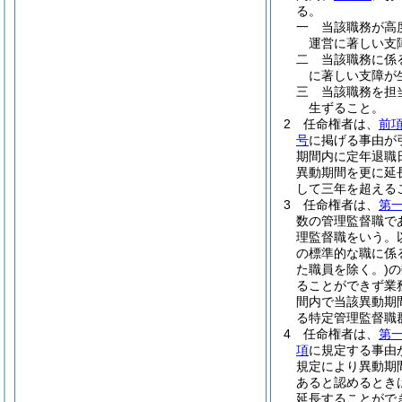
る。
一
当該職務が高
運営に著しい支
二
当該職務に係
に著しい支障が
三
当該職務を担
生ずること。
2
任命権者は、
前
号
に掲げる事由が
期間内に定年退職
異動期間を更に延
して三年を超える
3
任命権者は、
第
数の管理監督職で
理監督職をいう。
の標準的な職に係
た職員を除く。)
の
ることができず業
間内で当該異動期
る特定管理監督職
4
任命権者は、
第
項
に規定する事由
規定により異動期
あると認めるとき
延長することがで