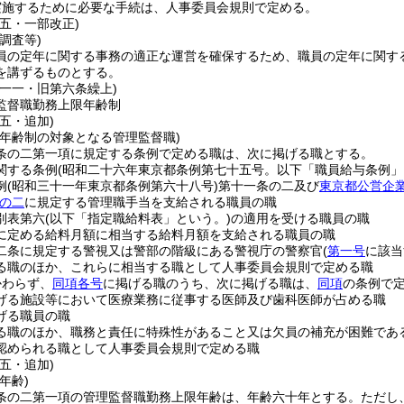
実施するために必要な手続は、人事委員会規則で定める。
五・一部改正)
調査等)
員の定年に関する事務の適正な運営を確保するため、職員の定年に関す
を講ずるものとする。
例一一・旧第六条繰上)
監督職勤務上限年齢制
五・追加)
限年齢制の対象となる管理監督職)
条の二第一項に規定する条例で定める職は、次に掲げる職とする。
関する条例
(昭和二十六年東京都条例第七十五号。以下「職員給与条例」
例
(昭和三十一年東京都条例第六十八号)
第十一条の二及び
東京都公営企
の二
に規定する管理職手当を支給される職員の職
別表第六
(以下「指定職給料表」という。)
の適用を受ける職員の職
に定める給料月額に相当する給料月額を支給される職員の職
二条に規定する警視又は警部の階級にある警視庁の警察官
(
第一号
に該当
る職のほか、これらに相当する職として人事委員会規則で定める職
かわらず、
同項各号
に掲げる職のうち、次に掲げる職は、
同項
の条例で
げる施設等において医療業務に従事する医師及び歯科医師が占める職
げる職員の職
る職のほか、職務と責任に特殊性があること又は欠員の補充が困難であ
認められる職として人事委員会規則で定める職
五・追加)
年齢)
条の二第一項の管理監督職勤務上限年齢は、年齢六十年とする。
ただし