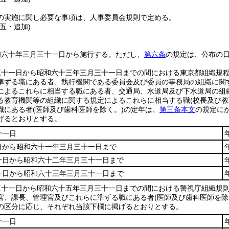
の実施に関し必要な事項は、人事委員会規則で定める。
五・追加)
和六十年三月三十一日から施行する。
ただし、
第六条
の規定は、公布の
三十一日から昭和六十三年三月三十一日までの間における東京都組織規
準ずる職にある者、執行機関である委員会及び委員の事務局の組織に関
によるこれらに相当する職にある者、交通局、水道局及び下水道局の組
る教育機関等の組織に関する規定によるこれらに相当する職
(校長及び教
職にある者
(医師及び歯科医師を除く。)
の定年は、
第三条本文
の規定に
げるとおりとする。
十一日
日から昭和六十一年三月三十一日まで
一日から昭和六十二年三月三十一日まで
一日から昭和六十三年三月三十一日まで
三十一日から昭和六十五年三月三十一日までの間における警視庁組織規
官、課長、管理官及びこれらに準ずる職にある者
(医師及び歯科医師を除
の区分に応じ、それぞれ当該下欄に掲げるとおりとする。
十一日