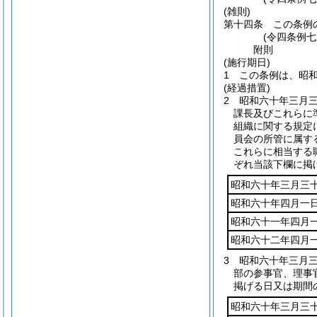
(雑則)
第十四条
この条例
(令四条例七
附
則
(施行期日)
1
この条例は、昭
(経過措置)
2
昭和六十年三月
課長及びこれらに
組織に関する規定
員会の所管に属す
これらに相当する
ぞれ当該下欄に掲
昭和六十年三月三
昭和六十年四月一
昭和六十一年四月
昭和六十二年四月
3
昭和六十年三月
部の参事官、理事
掲げる日又は期間
昭和六十年三月三