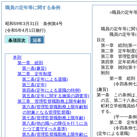
職員の定年等に関する条例
○職員の定年
昭和59年3月31日 条例第4号
職員の定年等に関
(令和5年4月1日施行)
職員の定年等
目次
条項目次
沿革
第一章
総則
(第一
第二章
定年制度
第三章
管理監督
本則
第四章
定年前再
第一章
総則
第五章
雑則
(第十
第一条
(趣旨)
附則
第二章
定年制度
第一章
総則
第二条
(定年による退職)
(令四条例七
第三条
(定年)
(趣旨)
第四条
(定年による退職の特例)
第一条
この条例は
第五条
(定年に関する施策の調査等)
の五、第二十八条
第三章
管理監督職勤務上限年齢制
町村立学校職員給
第六条
(管理監督職勤務上限年齢制
する。
の対象となる管理監督職)
(平一一条
第七条
(管理監督職勤務上限年齢)
第二章
定年
第八条
(他の職への降任を行うに当
(令四条例七
たつて遵守すべき基準)
(定年による退職)
第九条
(管理監督職勤務上限年齢に