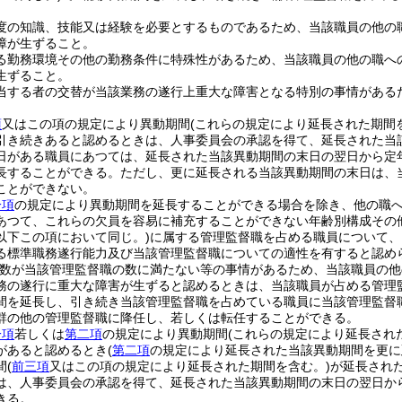
度の知識、技能又は経験を必要とするものであるため、当該職員の他の
障が生ずること。
る勤務環境その他の勤務条件に特殊性があるため、当該職員の他の職へ
生ずること。
当する者の交替が当該業務の遂行上重大な障害となる特別の事情がある
項
又はこの項の規定により異動期間
(これらの規定により延長された期間
引き続きあると認めるときは、人事委員会の承認を得て、延長された当
日がある職員にあつては、延長された当該異動期間の末日の翌日から定
長することができる。
ただし、更に延長される当該異動期間の末日は、
ことができない。
一項
の規定により異動期間を延長することができる場合を除き、他の職
あつて、これらの欠員を容易に補充することができない年齢別構成その
以下この項において同じ。)
に属する管理監督職を占める職員について、
る標準職務遂行能力及び当該管理監督職についての適性を有すると認め
数が当該管理監督職の数に満たない等の事情があるため、当該職員の他
務の遂行に重大な障害が生ずると認めるときは、当該職員が占める管理
間を延長し、引き続き当該管理監督職を占めている職員に当該管理監督
群の他の管理監督職に降任し、若しくは転任することができる。
一項
若しくは
第二項
の規定により異動期間
(これらの規定により延長され
があると認めるとき
(
第二項
の規定により延長された当該異動期間を更に
間
(
前三項
又はこの項の規定により延長された期間を含む。)
が延長され
は、人事委員会の承認を得て、延長された当該異動期間の末日の翌日か
きる。