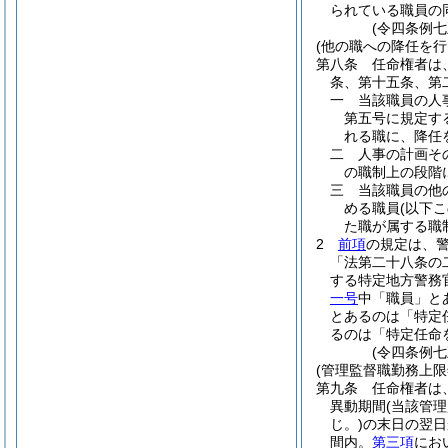
られている職員の
(令四条例七
(他の職への降任を
第八条
任命権者は
条、第十五条、第
一
当該職員の人
第五号に規定す
れる職に、降任
二
人事の計画そ
の職制上の段階
三
当該職員の他
める職員
(以下
た職が属する職
2
前項
の規定は、
「法第二十八条の
する特定地方警務
一号
中「職員」と
とあるのは「特定
るのは「特定任命
(令四条例七
(管理監督職勤務上
第九条
任命権者は
異動期間
(当該管
じ。)
の末日の翌日
間内。
第三項
にお