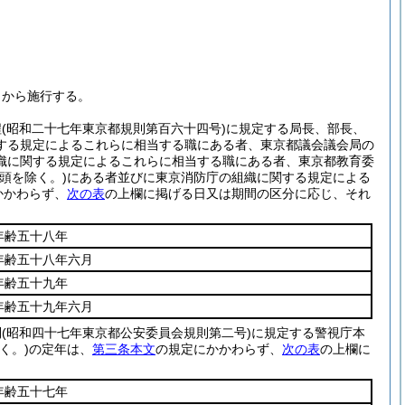
日から施行する。
程
(昭和二十七年東京都規則第百六十四号)
に規定する局長、部長、
する規定によるこれらに相当する職にある者、東京都議会議会局の
織に関する規定によるこれらに相当する職にある者、東京都教育委
頭を除く。)
にある者並びに東京消防庁の組織に関する規定による
かかわらず、
次の表
の上欄に掲げる日又は期間の区分に応じ、それ
年齢五十八年
年齢五十八年六月
年齢五十九年
年齢五十九年六月
則
(昭和四十七年東京都公安委員会規則第二号)
に規定する警視庁本
く。)
の定年は、
第三条本文
の規定にかかわらず、
次の表
の上欄に
年齢五十七年