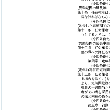
(令四条例七
(異動期間の延長等に
第十条
任命権者は
得なければならな
(令四条例七
(延長した異動期間の
第十一条
任命権者
うとするときは、
(令四条例七
(異動期間の延長事由
第十二条
任命権者
他の職への降任を
(令四条例七
第四章
定年
(令四条例七
(定年前再任用短時間
第十三条
任命権者
る場合を除く。)
を
より、短時間勤務
職員の一週間当た
者がその者を採用
の職と同種の職を
(令四条例七
第五章
雑則
(令四条例七