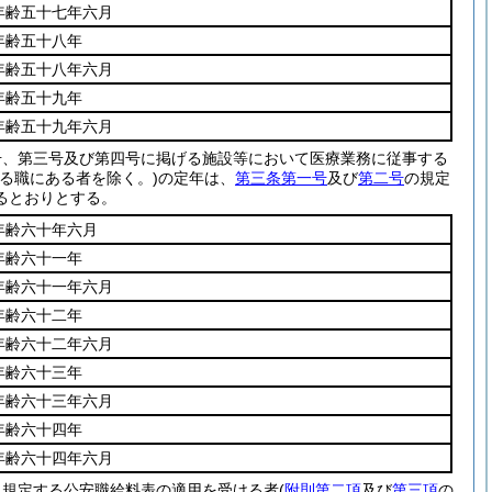
年齢五十七年六月
年齢五十八年
年齢五十八年六月
年齢五十九年
年齢五十九年六月
号、第三号及び第四号に掲げる施設等において医療業務に従事する
る職にある者を除く。)
の定年は、
第三条第一号
及び
第二号
の規定
るとおりとする。
年齢六十年六月
年齢六十一年
年齢六十一年六月
年齢六十二年
年齢六十二年六月
年齢六十三年
年齢六十三年六月
年齢六十四年
年齢六十四年六月
に規定する公安職給料表の適用を受ける者
(
附則第二項
及び
第三項
の