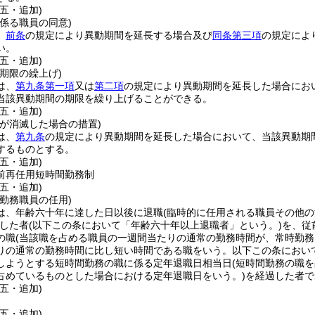
五・追加)
係る職員の同意)
、
前条
の規定により異動期間を延長する場合及び
同条第三項
の規定によ
い。
五・追加)
期限の繰上げ)
は、
第九条第一項
又は
第二項
の規定により異動期間を延長した場合にお
当該異動期間の期限を繰り上げることができる。
五・追加)
が消滅した場合の措置)
は、
第九条
の規定により異動期間を延長した場合において、当該異動期
するものとする。
五・追加)
前再任用短時間勤務制
五・追加)
勤務職員の任用)
は、年齢六十年に達した日以後に退職
(臨時的に任用される職員その他
した者
(以下この条において「年齢六十年以上退職者」という。)
を、従
の職
(当該職を占める職員の一週間当たりの通常の勤務時間が、常時勤
りの通常の勤務時間に比し短い時間である職をいう。以下この条において
しようとする短時間勤務の職に係る定年退職日相当日
(短時間勤務の職
占めているものとした場合における定年退職日をいう。)
を経過した者で
五・追加)
五・追加)