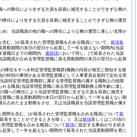
職への降任により生ずる欠員を容易に補充することができず公務の
の降任により生ずる欠員を容易に補充することができず公務の運営
ため、当該職員の他の職への降任により公務の運営に著しい支障が
を含む。)
が延長された管理監督職を占める職員について、
前項各
該異動期間の末日の翌日から起算して一年を超えない期間内
(当該
年退職日までの期間内。
第四項
において同じ。)
で延長された当該
当該職員が占める管理監督職に係る異動期間の末日の翌日から起算
への降任をすべき特定管理監督職群
(職務の内容が相互に類似する複
他の特別の事情がある管理監督職として人事委員会規則で定める管
当該特定管理監督職群に属する管理監督職の属する職制上の段階
られる職員
(当該管理監督職に係る管理監督職勤務上限年齢に達し
の職への降任により当該管理監督職に生ずる欠員を容易に補充す
監督職に係る異動期間の末日の翌日から起算して一年を超えない期
職を占めたまま勤務をさせ、又は当該職員を当該管理監督職が属す
た期間を含む。)
が延長された管理監督職を占める職員について
前
延長することができるときを除く。)
、又は
前項
若しくはこの項の
た管理監督職を占める職員について
前項
に規定する事由が引き続き
ら起算して一年を超えない期間内で延長された当該異動期間を更に