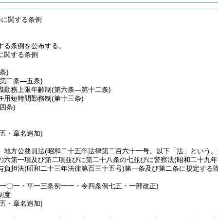
等に関する条例
する条例を公布する。
に関する条例
条)
(第二条―五条)
職勤務上限年齢制
(第六条―第十二条)
任用短時間勤務制
(第十三条)
四条)
五・章名追加)
、地方公務員法
(昭和二十五年法律第二百六十一号。以下「法」という。
の六第一項及び第二項並びに第二十八条の七並びに警察法
(昭和二十九
与負担法
(昭和二十三年法律第百三十五号)
第一条及び第二条に規定する職
例一〇一・平一三条例一一・令四条例七五・一部改正)
制度
五・章名追加)