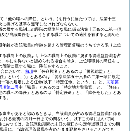
いて「他の職への降任」という。)
を行うに当たつては、法第十三
次に掲げる基準を遵守しなければならない。
職の属する職制上の段階の標準的な職に係る法第十五条の二第一項
)
及び当該降任をしようとする職についての適性を有すると認めら
限年齢が当該職員の年齢を超える管理監督職のうちできる限り上位
する職制上の段階より上位の職制上の段階に属する管理監督職を占
は、やむを得ないと認められる場合を除き、上位職職員の降任をし
の段階に属する職に、降任をすること。
場合において、
前項
中「任命権者」とあるのは「警視総監」と、
任」という。)
」とあるのは「警察法第五十六条の二第一項に規定
第一項の規定による任命
(以下「特定任命」という。)
」と、
同項第
同項第二号
中「職員」とあるのは「特定地方警務官」と、「降任」
他の職への降任」とあるのは「特定任命」と、「降任をした」とあ
する。
る事由があると認めるときは、当該職員が占める管理監督職に係る
における最初の四月一日までの間をいう。以下この章において同
員にあつては、当該異動期間の末日の翌日から定年退職日までの期
職員に、当該管理監督職を占めたまま勤務をさせることができ