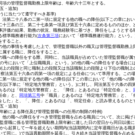
同項の管理監督職勤務上限年齢は、年齢六十三年とする。
五・追加)
行うに当たつて遵守すべき基準)
、法第二十八条の二第一項に規定する他の職への降任
(以下この章にお
二十三条の三、第二十七条第一項及び第五十六条に定めるもののほか、
事評価の結果、勤務の状況、職務経験等に基づき、降任をしようとする
る標準職務遂行能力
(
次条第三項
において「標準職務遂行能力」という。
をすること。
の他の事情を考慮した上で、管理監督職以外の職又は管理監督職勤務上
に属する職に、降任をすること。
の職への降任をする際、同時に、当該職員が占めていた管理監督職が属
この号において「上位職職員」という。)
の他の職への降任をする場合に
制上の段階と同じ職制上の段階又は当該職制上の段階より下位の職制上
警察法第五十六条の四第一項の規定による任命について準用する。
この
二第一項に規定する他の職への降任
(以下この章において「他の職への降
官
(以下単に「特定地方警務官」という。)
に対し、同法第五十六条の四
あるのは「特定地方警務官」と、「降任」とあるのは「特定任命」と、
任命」と、
同項第三号
中「職員」とあるのは「特定地方警務官」と、「
をした」と、「、降任」とあるのは「、特定任命」と読み替えるものと
五・追加)
限年齢による降任及び管理監督職への任用の制限の特例)
、他の職への降任をすべき管理監督職を占める職員について、次に掲げ
理監督職に係る管理監督職勤務上限年齢に達した日の翌日から同日以後
から起算して一年を超えない期間内
(当該期間内に定年退職日がある職
いて同じ。)
で当該異動期間を延長し、引き続き当該管理監督職を占める