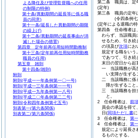
第二条
職員は、定
よる降任及び管理監督職への任用
(定年)
の制限の特例)
第三条
職員の定年
第十条
(異動期間の延長等に係る職
(令四条例七
員の同意)
(定年による退職の特
第十一条
(延長した異動期間の期限
第四条
任命権者は
の繰上げ)
わらず、当該職員
第十二条
(異動期間の延長事由が消
せるため、引き続
滅した場合の措置)
の項及び
次項
にお
第四章
定年前再任用短時間勤務制
規定する職をいう
第十三条
(定年前再任用短時間勤務
であつて、引き続
職員の任用)
末日の翌日から起
第五章
雑則
一
当該職務が高
第十四条
(雑則)
い支障が生ずる
附則
二
当該職務に係
附則
(平成一一年条例第一〇一号)
障が生ずること
附則
(平成一三年条例第一一号)
三
当該職務を担
附則
(平成一九年条例第一八号)
と。
附則
(平成二〇年条例第二二号)
2
任命権者は、
前
附則
(令和四年条例第七五号)
員会の承認を得て
別表第一
(第六条関係)
日
(
同項ただし書
に
別表第二
(第六条関係)
3
任命権者は、
第
4
任命権者は、
第
規定により延長さ
るものとする。