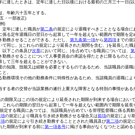
年に達したときは、定年に達した日以後における最初の三月三十一日
(
は、年齢六十五年とする。
五・一部改正)
例)
、定年に達した職員が
第二条
の規定により退職すべきこととなる場合に
に係る定年退職日の翌日から起算して一年を超えない範囲内で期限を定
き勤務させることができる。
ただし、
第九条第一項
から
第四項
までの規
いて同じ。)
(これらの規定により延長された期間を含む。)
を延長した職
。以下この条及び
次章
において同じ。)
を占めている職員については、
第
き勤務させることについて人事委員会の承認を得たときに限るものとし
算して三年を超えることができない。
度の知識、技能又は経験を必要とするものであるため、当該職員の退職
こと。
る勤務環境その他の勤務条件に特殊性があるため、当該職員の退職によ
。
当する者の交替が当該業務の遂行上重大な障害となる特別の事情がある
項
の期限又はこの項の規定により延長された期限が到来する場合におい
、これらの期限の翌日から起算して一年を超えない範囲内で期限を延長
規定する職員にあつては、当該職員が占めている管理監督職に係る異動
一項
の規定により職員を引き続き勤務させる場合又は
前項
の規定により
一項
の規定により引き続き勤務することとされた職員及び
第二項
の規定
れた期限が到来する前に
第一項各号
に掲げる事由がなくなつたと認める