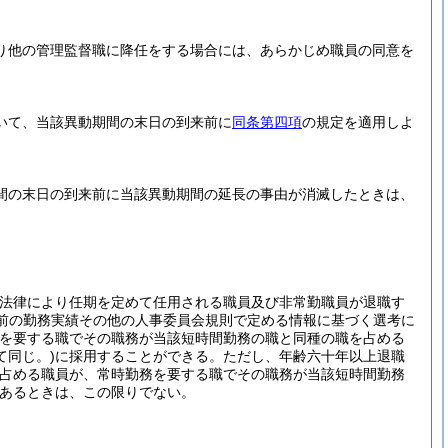
り他の管理監督職に降任をする場合には、あらかじめ職員の同意を
いて、当該異動期間の末日の到来前に
同条第四項
の規定を適用しよ
間の末日の到来前に当該異動期間の延長の事由が消滅したときは、
の法律により任期を定めて任用される職員及び非常勤職員が退職す
前の勤務実績その他の人事委員会規則で定める情報に基づく選考に
務を要する職でその職務が当該短時間勤務の職と同種の職を占める
同じ。)
に採用することができる。
ただし、年齢六十年以上退職
を占める職員が、常時勤務を要する職でその職務が当該短時間勤務
あるときは、この限りでない。