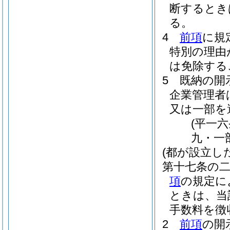
断するとき
る。
4
前項
に規
特別の理由
は免除する
5
既納の開
企業管理者
又は一部を
(平一
九・一
(都が設立し
第十七条の
項
の規定に
ときは、当
手数料を徴
2
前項
の開