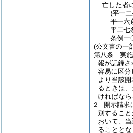
亡した者
(平一
平一六
平二七
条例一
(公文書の一
第八条
実
報が記録さ
容易に区分
より当該開
るときは、
ければなら
2
開示請求
別すること
おいて、当
ることとな