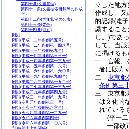
立した地方
第四十条
(文書管理)
第四十一条
(文書検索目録等の作成
作成し、又
等)
第四十二条
(実施状況の公表)
的記録
(電
第四十三条
(委任)
識すること
第四十四条
(罰則)
附則
じ。)
であ
附則
(平成一二年条例第五号)
して、当該
附則
(平成一二年条例第一四八号)
附則
(平成一三年条例第九号)
に掲げるも
附則
(平成一四年条例第三三号)
一
官報、
附則
(平成一四年条例第一三九号)
附則
(平成一五年条例第一六号)
者に販売
附則
(平成一六年条例第一六〇号)
二
東京都
附則
(平成一九年条例第九四号)
附則
(平成二六年条例第一五二号)
条例第三十
附則
(平成二七年条例第一三九号)
附則
(平成二九年条例第四九号)
三
東京都
附則
(平成三一年条例第一九号)
は文化的
附則
(令和元年条例第三一号)
附則
(令和三年条例第八六号)
れている
附則
(令和四年条例第一二九号)
(平一
附則
(令和六年条例第四号)
附則
(令和六年条例第一〇六号)
一部改
別表
(第十七条関係)