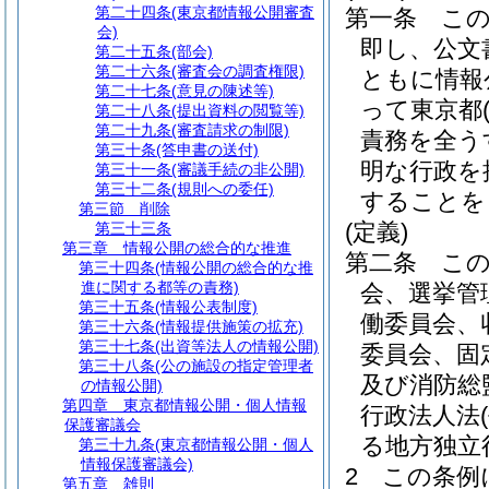
第二十四条
(東京都情報公開審査
第一条
こ
会)
即し、公文
第二十五条
(部会)
第二十六条
(審査会の調査権限)
ともに情報
第二十七条
(意見の陳述等)
って東京都
第二十八条
(提出資料の閲覧等)
第二十九条
(審査請求の制限)
責務を全う
第三十条
(答申書の送付)
明な行政を
第三十一条
(審議手続の非公開)
第三十二条
(規則への委任)
することを
第三節
削除
(定義)
第三十三条
第三章
情報公開の総合的な推進
第二条
こ
第三十四条
(情報公開の総合的な推
進に関する都等の責務)
会、選挙管
第三十五条
(情報公表制度)
働委員会、
第三十六条
(情報提供施策の拡充)
第三十七条
(出資等法人の情報公開)
委員会、固
第三十八条
(公の施設の指定管理者
及び消防総
の情報公開)
第四章
東京都情報公開・個人情報
行政法人法
保護審議会
る地方独立
第三十九条
(東京都情報公開・個人
情報保護審議会)
2
この条例
第五章
雑則