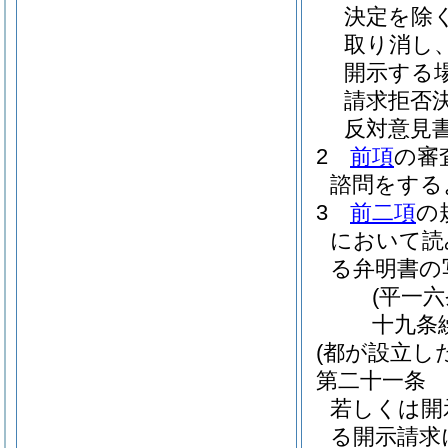
決定を除
取り消し
開示する
請求拒否
反対意見
2
前項
の審
諮問をする
3
前二項
の
において読
る弁明書の
(平一
十九条
(都が設立し
第二十一条
若しくは開
る開示請求