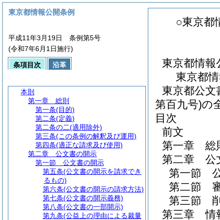
東京都情報公開条例
○東京都
平成11年3月19日 条例第5号
(令和7年6月1日施行)
東京都情報
条項目次
沿革
東京都情
東京都公文
本則
第一章
総則
第百九号)の
第一条
(目的)
目次
第二条
(定義)
第二条の二
(適用除外)
前文
第三条
(この条例の解釈及び運用)
第一章
総
第四条
(適正な請求及び使用)
第二章
公文書の開示
第二章
公
第一節
公文書の開示
第一節
第五条
(公文書の開示を請求でき
るもの)
第二節
第六条
(公文書の開示の請求方法)
第七条
(公文書の開示義務)
第三節
第八条
(公文書の一部開示)
第三章
情
第九条
(公益上の理由による裁量