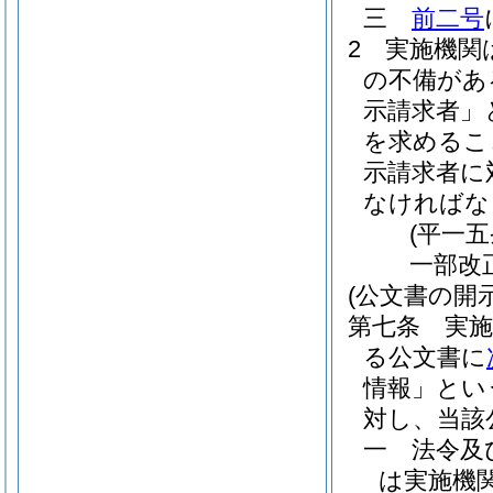
三
前二号
2
実施機関
の不備があ
示請求者」
を求めるこ
示請求者に
なければな
(平一
一部改
(公文書の開
第七条
実
る公文書に
情報」とい
対し、当該
一
法令及
は実施機