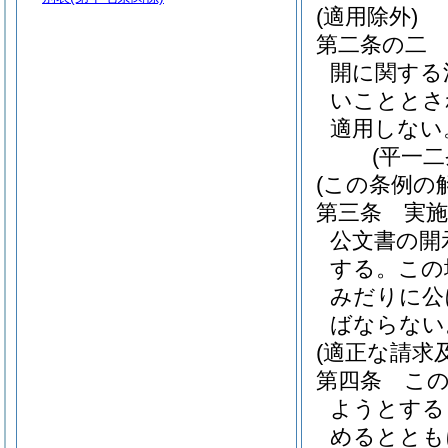
(適用除外)
第二条の二
開に関する
いこととさ
適用しない
(平一
(この条例の
第三条
実
公文書の開
する。
この
みだりに公
ばならない
(適正な請求
第四条
こ
ようとする
めるととも