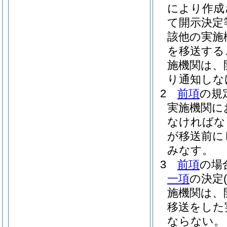
により作成
て開示決定
該他の実施
を移送する
施機関は、
り通知しな
2
前項
の規
実施機関に
なければな
が移送前に
みなす。
3
前項
の場
一項
の決定
施機関は、
移送をした
ならない。