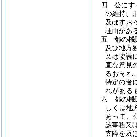
四
公にす
の維持、
及ぼすお
理由があ
五
都の機
及び地方
又は協議
直な意見
るおそれ
特定の者
れがある
六
都の機
しくは地
あって、
該事務又
支障を及