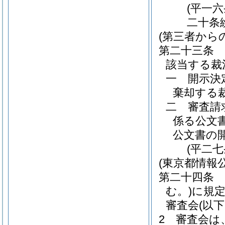
(平一
二十条
(第三者から
第二十三条
該当する裁
一
開示決
棄却する
二
審査請
係る公文
公文書の
(平二
(東京都情報
第二十四条
む。)
に規
審査会
(以
2
審査会は