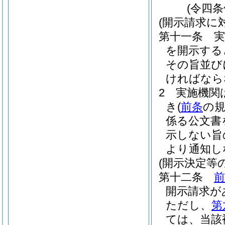
(令四
(開示請求に
第十一条
を開示する
その旨並び
ければなら
2
実施機関
き
(
前条
の
係る公文書
示しない旨
より通知し
(開示決定等
第十二条
前
開示請求が
ただし、
第
ては、当該