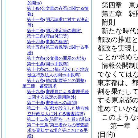
的開示)
第四章
東
第十条
(公文書の存否に関する情
第五章
雑
報)
第十一条
(開示請求に対する決定
附則
等)
新たな時代
第十二条
(開示決定等の期限)
第十三条
(理由付記等)
都政の推進
第十四条
(事案の移送)
都政を実現
第十五条
(第三者保護に関する手
続)
ことが求め
第十六条
(公文書の開示の方法)
第十七条
(開示手数料)
情報公開制
第十七条の二
(都が設立した地方
でなくては
独立行政法人の開示手数料)
第十八条
(他の制度等との調整)
東京都は、
第二節
審査請求
割を果たし
第十九条
(審理員による審理手続
に関する規定の適用除外)
する東京都
第二十条
(審査会への諮問)
進めていか
第二十一条
(都が設立した地方独
立行政法人に対する審査請求)
このような
第二十二条
(諮問をした旨の通知)
第一章
第二十三条
(第三者からの審査請
求を棄却する場合等における手
(目的)
続)