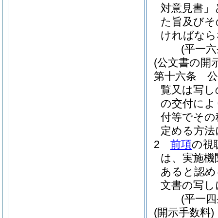
対意見書」
た旨及びそ
ければなら
(平一
(公文書の開
第十六条
覧又は写し
の交付によ
付等でその
定める方法
2
前項
の視
は、実施機
あると認め
文書の写し
(平一
(開示手数料)