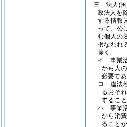
三
法人
(
政法人を除
する情報
って、公
む個人の
損なわれ
除く。
イ
事業
から人
必要で
ロ
違法
るおそ
するこ
ハ
事業
から消費
ること