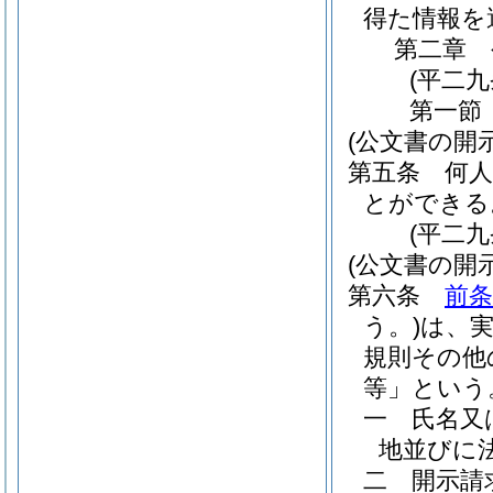
得た情報を
第二章
(平二
第一節
(公文書の開
第五条
何
とができる
(平二
(公文書の開
第六条
前条
う。)
は、
規則その他
等」という
一
氏名又
地並びに
二
開示請