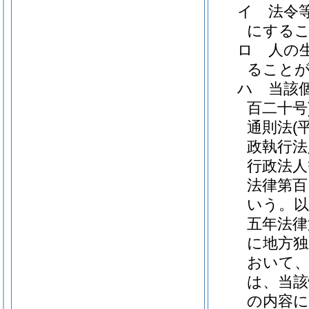
イ
法令
にする
ロ
人の
ること
ハ
当該
百二十号
通則法
(
政執行法
行政法人
法律第百
いう。以
五年法律
に地方独
おいて
は、当該
の内容に