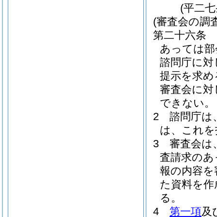
(平二
(審査会の調
第二十六条
あっては部
諮問庁に対
提示を求め
審査会に対
できない。
2
諮問庁は
は、これを
3
審査会は
査請求のあ
報の内容を
た資料を作
る。
4
第一項
及