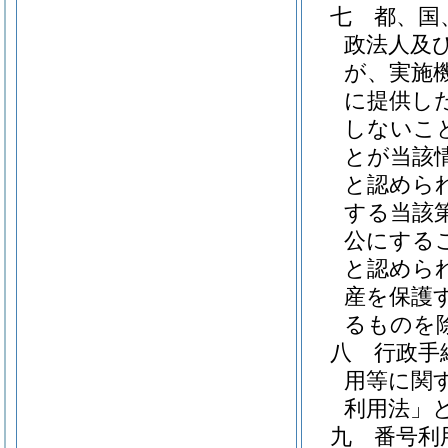
七
都、国
政法人及
が、実施
に提供し
しないこ
とが当該
と認めら
する当該
公にする
と認めら
産を保護
るものを
八
行政手
用等に関
利用法」と
九
番号利