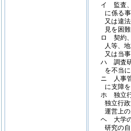
イ
監査
に係る事
又は違法
見を困
ロ
契約
人等、地
又は当
ハ
調査
を不当
ニ
人事
に支障
ホ
独立
独立行政
運営上の
ヘ
大学
研究の