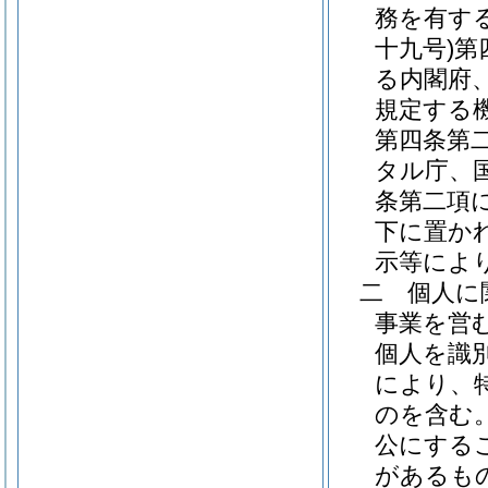
務を有す
十九号)
第
る内閣府
規定する
第四条第
タル庁、
条第二項
下に置か
示等によ
二
個人に
事業を営
個人を識
により、
のを含む。
公にする
があるも