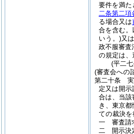
要件を満た
二条第二項
る場合又は
合を含む。
いう。)
又
政不服審査
の規定は、
(平二
(審査会への
第二十条
定又は開示
合は、当該
き、東京都
ての裁決を
一
審査請
二
開示決