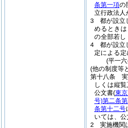
条第一項
の
立行政法人
3
都が設立
めるときは
の全部若し
4
都が設立
定による定
(平一
(他の制度等
第十八条
しくは縦覧
公文書
(
東京
号)
第二条第
条第十二号
いては、公
2
実施機関