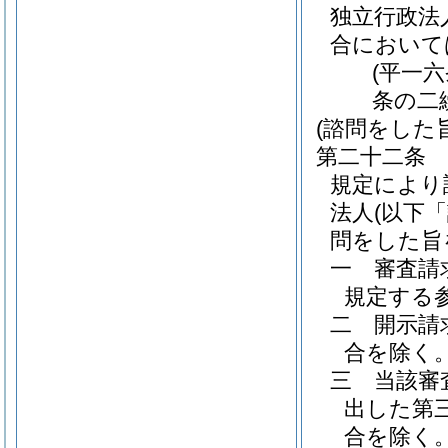
独立行政法
合において
(平一
条の二
(諮問をした
第二十二条
規定により
法人
(以下
問をした旨
一
審査請
規定する
二
開示請
合を除く。
三
当該審
出した第
合を除く。