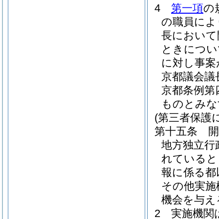
4
第一項
の
の職員によ
長において
ときについ
に対し事案
京都議会議
京都条例第
ものとみな
(第三者保護
第十五条
地方独立行
れていると
報に係る都
その他実施
機会を与え
2
実施機関