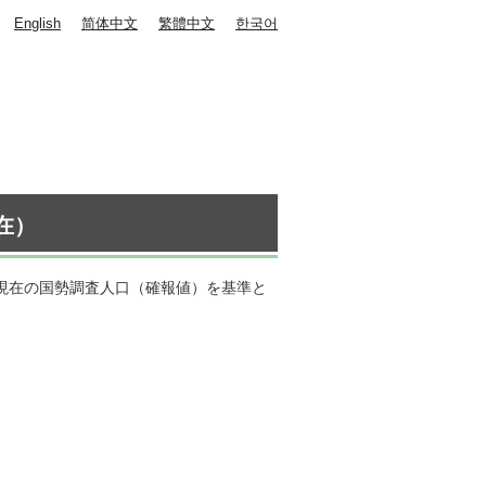
English
简体中文
繁體中文
한국어
在）
日現在の国勢調査人口（確報値）を基準と