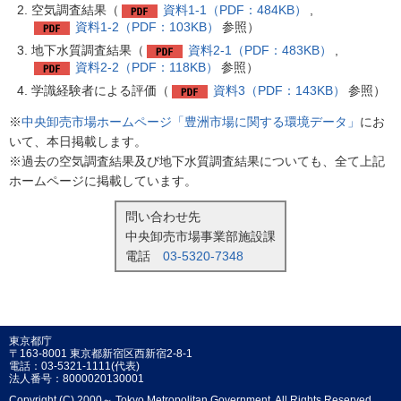
空気調査結果（
資料1-1（PDF：484KB）
,
資料1-2（PDF：103KB）
参照）
地下水質調査結果（
資料2-1（PDF：483KB）
,
資料2-2（PDF：118KB）
参照）
学識経験者による評価（
資料3（PDF：143KB）
参照）
※
中央卸売市場ホームページ「豊洲市場に関する環境データ」
にお
いて、本日掲載します。
※過去の空気調査結果及び地下水質調査結果についても、全て上記
ホームページに掲載しています。
問い合わせ先
中央卸売市場事業部施設課
電話
03-5320-7348
東京都庁
〒163-8001 東京都新宿区西新宿2-8-1
電話：03-5321-1111(代表)
法人番号：8000020130001
Copyright (C) 2000～ Tokyo Metropolitan Government. All Rights Reserved.