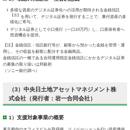
多様な資産のデジタル証券化への活用が期待される金銭信託
【注】
を用いて、デジタル証券を発行することで、裏付資産の多
様化に寄与。
デジタル証券として小口発行（一口10万円）し、口座保有者へ
投資機会を提供。
【注】金銭信託：信託銀行等が、顧客から預かった金銭を管理・運
用し、その収益を顧客に配分する金融商品。
金銭信託の一種である合同運用指定金銭信託にかかるデジタル証券
の募集の取り扱いは邦銀初
（ソニー銀行調べ）
（3）中央日土地アセットマネジメント株
式会社（発行者：岩一合同会社）
1）支援対象事業の概要
東京都内のオフィスビルを取得後、リノベーションを行い資産価値