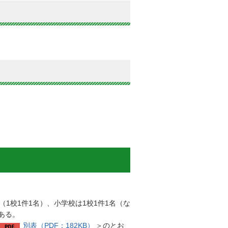
（1校1件1名）、小学校は1校1件1名（な
である。
別表（PDF：182KB）
＞のとお