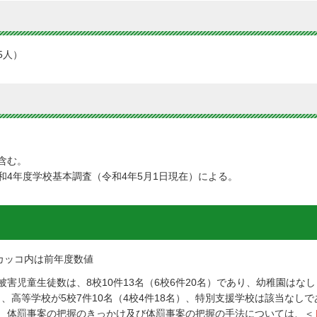
45人）
含む。
4年度学校基本調査（令和4年5月1日現在）による。
カッコ内は前年度数値
児童生徒数は、8校10件13名（6校6件20名）であり、幼稚園はなし
）、高等学校が5校7件10名（4校4件18名）、特別支援学校は該当なし
、体罰事案の把握のきっかけ及び体罰事案の把握の手法については、＜