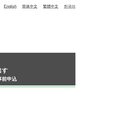
English
简体中文
繁體中文
한국어
出す
事前申込