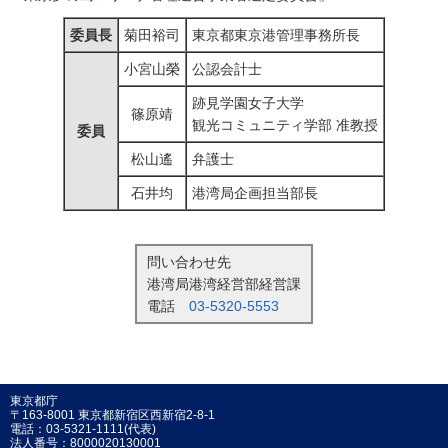
委員長
菊田裕司
東京都東京港管理事務所長
小宮山榮
公認会計士
跡見学園女子大学
篠原靖
観光コミュニティ学部 准教授
委員
松山遙
弁護士
石井均
港湾局企画担当部長
問い合わせ先
港湾局港湾経営部経営課
電話
03-5320-5553
東京都庁
〒163-8001 東京都新宿区西新宿2-8-1
電話：03-5321-1111(代表)
法人番号：8000020130001