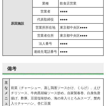
業種
飲食店営業
営業者
●●●●
代表取締役
●●●●
原因施設
営業所所在地
東京都中央区●●●●
営業者住所
東京都中央区●●●●
法人番号
●●●●
連絡先電話番号
●●●●
備考
主
な
前菜（チャーシュー、蒸し鶏葱ソースかけ、くらげ）、えび
メ
チリソース、牛肉黒胡椒ソース炒め、自家製春巻、白身魚唐
ニ
揚げ、酢豚、豆苗塩味炒め、海の幸入りとろみスープ、蟹肉
ュ
入りチャーハン、杏仁豆腐