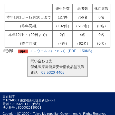
発生件数
患者数
死亡者数
本年1月1日～12月20日まで
127件
756名
0名
（昨年同期）
（102件）
（517名）
（0名）
本年12月中（20日まで）
2件
4名
0名
（昨年同期）
（4件）
（62名）
（0名）
※別紙
ノロウイルスについて（PDF：150KB）
問い合わせ先
保健医療局健康安全部食品監視課
電話
03-5320-4405
東京都庁
〒163-8001 東京都新宿区西新宿2-8-1
電話：03-5321-1111(代表)
法人番号：8000020130001
Copyright (C) 2000～ Tokyo Metropolitan Government. All Rights Reserved.