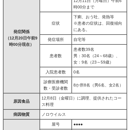
12月11日（月曜日）午前6
時00分まで
下痢、おう吐、発熱等
症状
※患者の症状は、回復傾向
にある。
発症関係
（12月20日午前9
発症場所
自宅等
時00分現在）
患者数39名
患者数
男：30名（24～68歳）、
女：9名（23～59歳）
入院患者数
0名
診療医療機関
8か所8名（男6名、女2名）
数・受診者数
12月8日（金曜日）に調理、提供されたコー
原因食品
ス料理
病因物質
ノロウイルス
屋号
●●●●