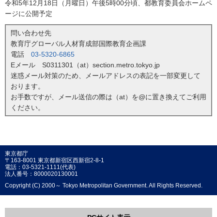
令和5年12月18日（月曜日）午後5時00分頃、都教育委員会ホームペ
ージに公開予定
問い合わせ先
教育庁グローバル人材育成部国際教育企画課
電話
03-5320-6865
Eメール S0311301（at）section.metro.tokyo.jp
迷惑メール対策のため、メールアドレスの表記を一部変更して
おります。
お手数ですが、メール送信の際は（at）を@に置き換えてご利用
ください。
東京都庁
〒163-8001 東京都新宿区西新宿2-8-1
電話：03-5321-1111(代表)
法人番号：8000020130001
Copyright (C) 2000～ Tokyo Metropolitan Government. All Rights Reserved.