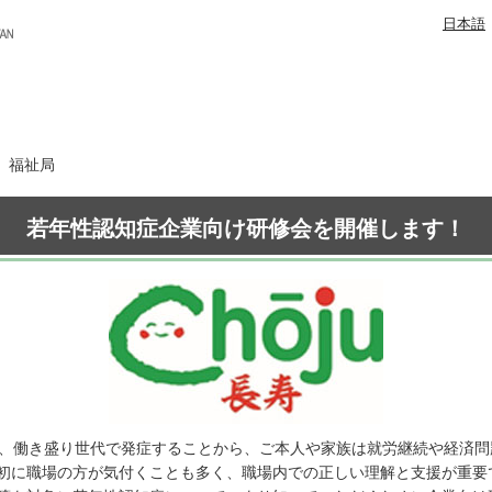
日本語
日 福祉局
若年性認知症企業向け研修会を開催します！
は、働き盛り世代で発症することから、ご本人や家族は就労継続や経済
初に職場の方が気付くことも多く、職場内での正しい理解と支援が重要