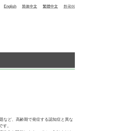
English
简体中文
繁體中文
한국어
問題など、高齢期で発症する認知症と異な
です。