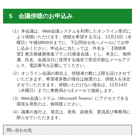
5 会議傍聴のお申込み
（1）本会議は、Web会議システムを利用したオンライン形式に
より傍聴いただけます。傍聴を希望する方は、12月13日（水
曜日）午後5時00分までに、下記問合せ先へメールにてお申
し込みください。申込みに当たっては、件名を「【傍聴希
望】東京都健康推進プラン21推進会議」とし、本文に、御所
属、氏名、会議当日に使用する端末で受信可能なメールアド
レス、電話番号を記載してください。
（2）オンライン会議の都合上、傍聴者の数に上限を設けさせて
いただきます。希望者多数の場合は抽選の上、傍聴人を決定
させていただきます。傍聴いただけない場合は、12月14日
（木曜日）までに事務局からEメールで連絡します。
（3）Web会議システム（Microsoft Teams）にアクセスできる
環境を用意の上、御視聴ください。
（4）議事の進行上、発言は、座長、副座長、委員及び事務局に
限らせていただきます。
問い合わせ先