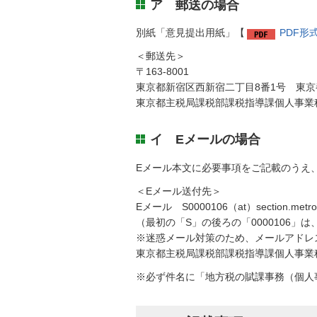
ア 郵送の場合
別紙「意見提出用紙」【
PDF形
＜郵送先＞
〒163-8001
東京都新宿区西新宿二丁目8番1号 東京
東京都主税局課税部課税指導課個人事業
イ Eメールの場合
Eメール本文に必要事項をご記載のうえ
＜Eメール送付先＞
Eメール S0000106（at）section.metro.t
（最初の「S」の後ろの「0000106」
※迷惑メール対策のため、メールアドレ
東京都主税局課税部課税指導課個人事業
※必ず件名に「地方税の賦課事務（個人