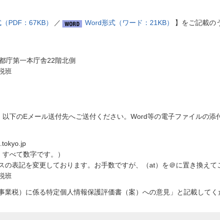
式（PDF：67KB）
／
Word形式（ワード：21KB）
】をご記載の
都庁第一本庁舎22階北側
税班
、以下のEメール送付先へご送付ください。Word等の電子ファイルの添
okyo.jp
は、すべて数字です。）
スの表記を変更しております。お手数ですが、（at）を＠に置き換えて
税班
事業税）に係る特定個人情報保護評価書（案）への意見」と記載してく