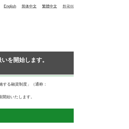
English
简体中文
繁體中文
한국어
扱いを開始します。
施する融資制度」（通称：
扱開始いたします。