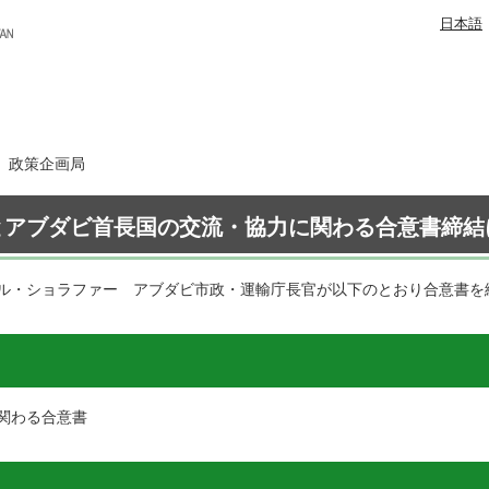
日本語
日 政策企画局
とアブダビ首長国の交流・協力に関わる合意書締結
ル・ショラファー アブダビ市政・運輸庁長官が以下のとおり合意書を
関わる合意書