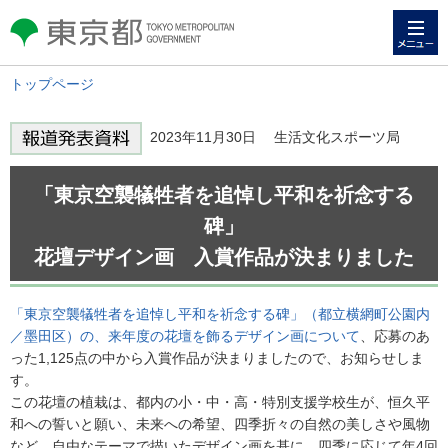
メニュー
東京都 TOKYO METROPOLITAN
GOVERNMENT
トップページ
2023年11月30日 生活文化スポーツ局
「東京空襲犠牲者を追悼し平和を祈念する
碑」
花壇デザイン画 入賞作品が決まりました
「東京空襲犠牲者を追悼し平和を祈念する碑」（都立横網町公園内
／墨田区）の、来年度の花壇を飾るデザイン画について
、応募のあ
った1,125点の中から入賞作品が決まりましたので、お知らせしま
す。
この花壇の植栽は、都内の小・中・高・特別支援学校生が、恒久平
和への誓いと願い、未来への希望、四季折々の自然の美しさや風物
など、自由なテーマで描いたデザイン画を基に、四季に応じて年4回