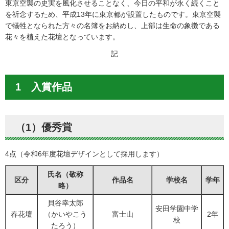
東京空襲の史実を風化させることなく、今日の平和が永く続くこと
を祈念するため、平成13年に東京都が設置したものです。東京空襲
で犠牲となられた方々の名簿をお納めし、上部は生命の象徴である
花々を植えた花壇となっています。
記
1 入賞作品
（1）優秀賞
4点（令和6年度花壇デザインとして採用します）
氏名（敬称
区分
作品名
学校名
学年
略）
貝谷幸太郎
安田学園中学
春花壇
（かいやこう
富士山
2年
校
たろう）