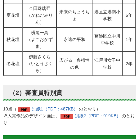
金田珠璃亜
未来のちょうち
港区立港南小
夏花壇
（かねだみり
5年
ょ
学校
あ）
横尾一真
葛飾区立中川
秋花壇
（よこおかず
永遠の平和
1年
中学校
ま）
伊藤さくら
広がる、多様性
江戸川女子中
冬花壇
（いとうさく
2年
の色
学校
ら）
（2）審査員特別賞
10点（
別紙1（PDF：487KB）
のとおり）
※入賞作品のデザイン画は、
別紙2（PDF：919KB）
のとお
り