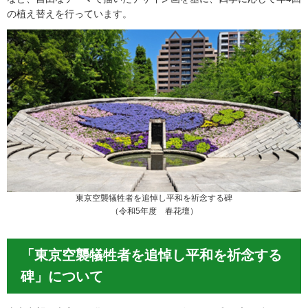
の植え替えを行っています。
東京空襲犠牲者を追悼し平和を祈念する碑
（令和5年度 春花壇）
「東京空襲犠牲者を追悼し平和を祈念する
碑」について