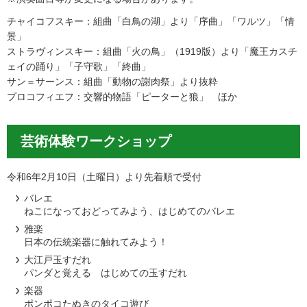
チャイコフスキー：組曲「白鳥の湖」より「序曲」「ワルツ」「情
景」
ストラヴィンスキー：組曲「火の鳥」（1919版）より「魔王カスチ
ェイの踊り」「子守歌」「終曲」
サン＝サーンス：組曲「動物の謝肉祭」より抜粋
プロコフィエフ：交響的物語「ピーターと狼」 ほか
芸術体験ワークショップ
令和6年2月10日（土曜日）より先着順で受付
バレエ
ねこになっておどってみよう、はじめてのバレエ
雅楽
日本の伝統楽器に触れてみよう！
大江戸玉すだれ
パンダと覚える はじめての玉すだれ
楽器
ポンポコたぬきのタイコ遊び