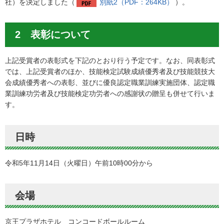
社）を決定しました（
別紙2（PDF：264KB）
）。
2 表彰について
上記受賞者の表彰式を下記のとおり行う予定です。なお、同表彰式
では、上記受賞者のほか、技能検定試験成績優秀者及び技能競技大
会成績優秀者への表彰、並びに優良認定職業訓練実施団体、認定職
業訓練功労者及び技能検定功労者への感謝状の贈呈も併せて行いま
す。
日時
令和5年11月14日（火曜日）午前10時00分から
会場
京王プラザホテル コンコードボールルーム