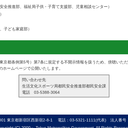
安全推進部、福祉局子供・子育て支援部、児童相談センター）
）
、子ども家庭部）
年東京都条例第5号）第7条に規定する不開示情報を扱うため、傍聴いた
のホームページで公開いたします。
問い合わせ先
生活文化スポーツ局都民安全推進部都民安全課
電話
03-5388-3064
8001 東京都新宿区西新宿2-8-1
電話：03-5321-1111(代表)
法人番号：8
pyright (C) 2000～ Tokyo Metropolitan Government. All Rights Reserv