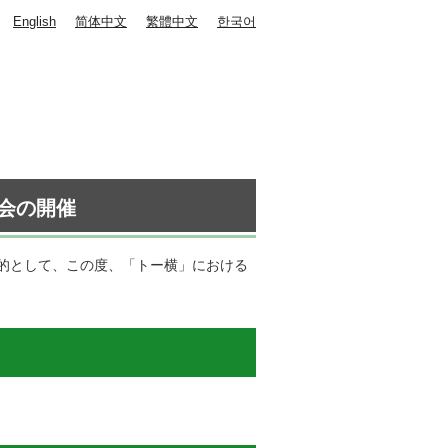
English
简体中文
繁體中文
한국어
会の開催
的として、この度、「トー横」における