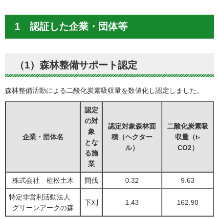
1 認証した企業・団体等
（1）森林整備サポート認定
森林整備活動による二酸化炭素吸収量を数値化し認定しました。
認定
の対
認定対象森林面
二酸化炭素吸
象
企業・団体名
積（ヘクター
収量（t-
とな
ル）
CO2）
る施
業
株式会社 植松土木
間伐
0.32
9.63
特定非営利活動法人
下刈
1.43
162.90
グリーンアークの森