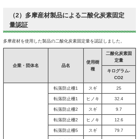
（2）多摩産材製品による二酸化炭素固定
量認証
多摩産材を使用した製品の二酸化炭素固定量を認証しました。
二酸化炭素固
定量
使用樹
企業・団体名
品名
種
キログラム-
CO2
転落防止柵1
スギ
25
転落防止柵1
ヒノキ
32.4
転落防止柵2
スギ
9.7
転落防止柵2
ヒノキ
12.6
転落防止柵5
スギ
79.7