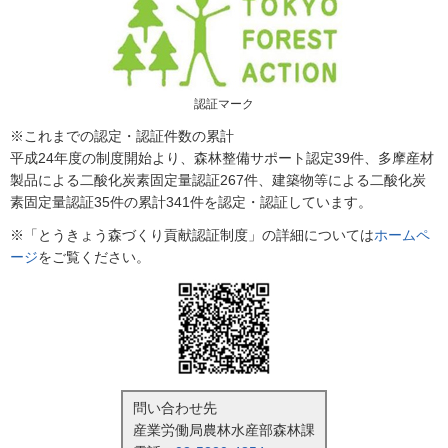
認証マーク
※これまでの認定・認証件数の累計
平成24年度の制度開始より、森林整備サポート認定39件、多摩産材
製品による二酸化炭素固定量認証267件、建築物等による二酸化炭
素固定量認証35件の累計341件を認定・認証しています。
※「とうきょう森づくり貢献認証制度」の詳細については
ホームペ
ージ
をご覧ください。
問い合わせ先
産業労働局農林水産部森林課