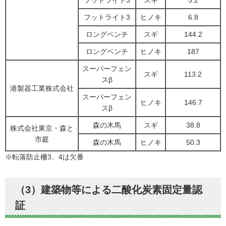
フットライト3
スギ
5.2
フットライト3
ヒノキ
6.8
ロングベンチ
スギ
144.2
ロングベンチ
ヒノキ
187
スーパーフェン
スギ
113.2
スβ
港製器工業株式会社
スーパーフェン
ヒノキ
146.7
スβ
森の木馬
スギ
38.8
株式会社東京・森と
市庭
森の木馬
ヒノキ
50.3
※転落防止柵3、4は欠番
（3）建築物等による二酸化炭素固定量認
証