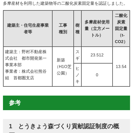
多摩産材を利用した建築物等の二酸化炭素固定量を認証しました。
二酸化
多摩産材使用
炭素
建築主・住宅生産事業
工事
樹
量（立方メー
固定量
者等
種別
種
トル）
（t-
CO2）
建築主：野村不動産株
ス
23.512
式会社 都市開発第一
ギ
新築
事業本部
（H1O芝
13.54
ヒ
事業者：株式会社熊谷
公園）
ノ
0
組 首都圏支店
キ
参考
1 とうきょう森づくり貢献認証制度の概