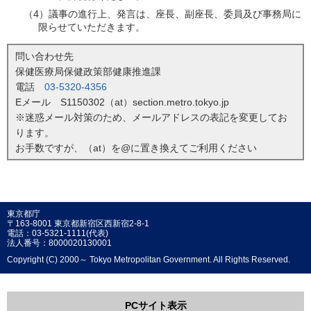
（4）議事の進行上、発言は、座長、副座長、委員及び事務局に
限らせていただきます。
問い合わせ先
保健医療局保健政策部健康推進課
電話
03-5320-4356
Eメール S1150302（at）section.metro.tokyo.jp
※迷惑メール対策のため、メールアドレスの表記を変更してお
ります。
お手数ですが、（at）を@に置き換えてご利用ください
東京都庁
〒163-8001 東京都新宿区西新宿2-8-1
電話：03-5321-1111(代表)
法人番号：8000020130001
Copyright (C) 2000～ Tokyo Metropolitan Government. All Rights Reserved.
PCサイト表示