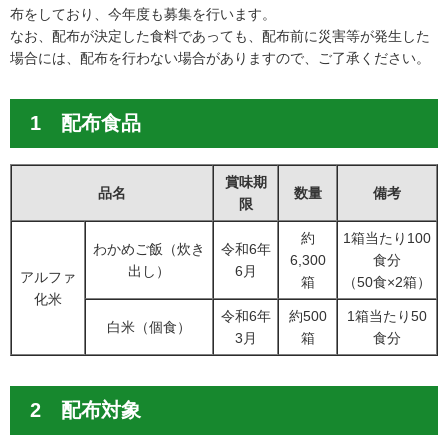
布をしており、今年度も募集を行います。
なお、配布が決定した食料であっても、配布前に災害等が発生した
場合には、配布を行わない場合がありますので、ご了承ください。
1 配布食品
賞味期
品名
数量
備考
限
約
1箱当たり100
わかめご飯（炊き
令和6年
6,300
食分
出し）
6月
アルファ
箱
（50食×2箱）
化米
令和6年
約500
1箱当たり50
白米（個食）
3月
箱
食分
2 配布対象