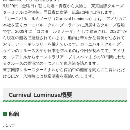
9月29日（金曜日）朝に前港・青森から入港し、東京国際クルーズ
ターミナルに停泊後、同日夜に次港・広島に向け出港します。
「カーニバル ルミノーザ（Carnival Luminosa）」は、アメリカに
本社を置くカーニバル・クルーズ・ラインに所属するクルーズ客船
です。2009年に「コスタ ルミノーザ」として建造され、2022年か
ら現在の船名で運航されています。船内は華やかな装飾がなされて
おり、アートギャラリーを備えています。カーニバル・クルーズ・
ラインのクルーズ客船が日本を訪れるのは今回が初めてで、アメリ
カ・シアトルからオーストラリア・ブリスベンまでの30日間にわた
るクルーズの寄港地の一つとして東京港を訪れます。
東京国際クルーズターミナルから停泊中の船舶を間近にご覧いただ
けるほか、入港時には歓迎演奏を実施いたします。
Carnival Luminosa概要
船籍
バハマ