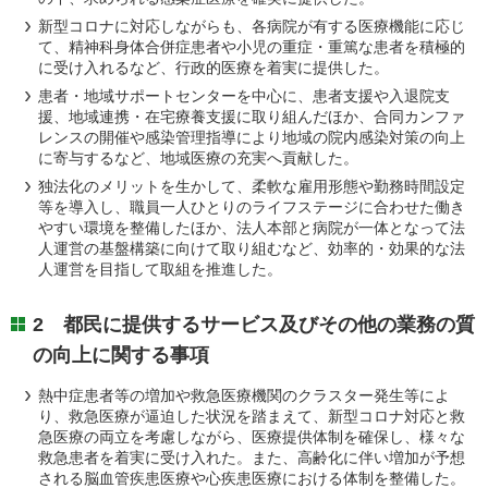
新型コロナに対応しながらも、各病院が有する医療機能に応じ
て、精神科身体合併症患者や小児の重症・重篤な患者を積極的
に受け入れるなど、行政的医療を着実に提供した。
患者・地域サポートセンターを中心に、患者支援や入退院支
援、地域連携・在宅療養支援に取り組んだほか、合同カンファ
レンスの開催や感染管理指導により地域の院内感染対策の向上
に寄与するなど、地域医療の充実へ貢献した。
独法化のメリットを生かして、柔軟な雇用形態や勤務時間設定
等を導入し、職員一人ひとりのライフステージに合わせた働き
やすい環境を整備したほか、法人本部と病院が一体となって法
人運営の基盤構築に向けて取り組むなど、効率的・効果的な法
人運営を目指して取組を推進した。
2 都民に提供するサービス及びその他の業務の質
の向上に関する事項
熱中症患者等の増加や救急医療機関のクラスター発生等によ
り、救急医療が逼迫した状況を踏まえて、新型コロナ対応と救
急医療の両立を考慮しながら、医療提供体制を確保し、様々な
救急患者を着実に受け入れた。また、高齢化に伴い増加が予想
される脳血管疾患医療や心疾患医療における体制を整備した。