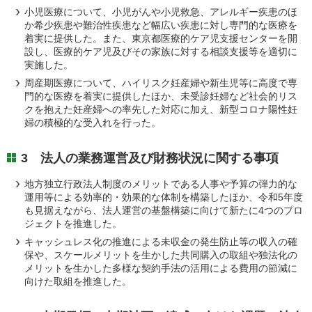
小児医療について、小児がんや小児救急、アレルギー疾患のほ
か希少疾患や難治性疾患など幅広い疾患に対し専門的な医療を
着実に提供した。また、東京都医療的ケア児支援センターを開
設し、医療的ケア児及びその家族に対する相談支援等を適切に
実施した。
周産期医療について、ハイリスク妊産婦や新生児等に高度で専
門的な医療を着実に提供したほか、未受診妊婦など社会的リス
クを抱えた妊産婦への率先した対応に加え、新型コロナ陽性妊
婦の積極的な受入れを行った。
3 法人の業務運営及び財務状況に関する事項
地方独立行政法人制度のメリットである人事や予算の弾力的な
運用等による効率的・効果的な体制を構築したほか、令和5年度
も見据えながら、法人運営の基盤構築に向けて新たに4つのプロ
ジェクトを推進した。
キャッシュレス化の推進による未収金の発生防止等の収入の確
保や、スケールメリットを生かした共同購入の取組や独法化の
メリットを生かした多様な契約手法の活用による費用の節減に
向けた取組を推進した。