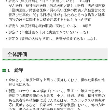
評定A（年度計画を上回って実施している）…10項目
がん医療／精神疾患医療／救急医療／島しょ医療／周産期医療
／難病医療／障害者医療／質の高い医療の提供／業務運営の改
善及び効率化に関する目標を達成するためとるべき措置／財務
内容の改善に関する目標を達成するためとるべき措置
評定B（年度計画を概ね順調に実施している）…8項目
評定C（年度計画を十分に実施できていない）…なし
評定D（業務の大幅な見直し、改善が必要である）…なし
全体評価
1 総評
全体として年度計画を上回って実施しており、優れた業務の進
捗状況にある。
新型コロナウイルス感染症について、重症・中等症の患者や、
軽症でも基礎疾患のある患者、小児、妊婦、透析、精神疾患の
ある患者等を積極的に受け入れたほか、エムポックスや梅毒対
応に貢献するなど、公衆衛生上の緊急事態において、都の方針
の下、求められる感染症医療を確実に提供した。