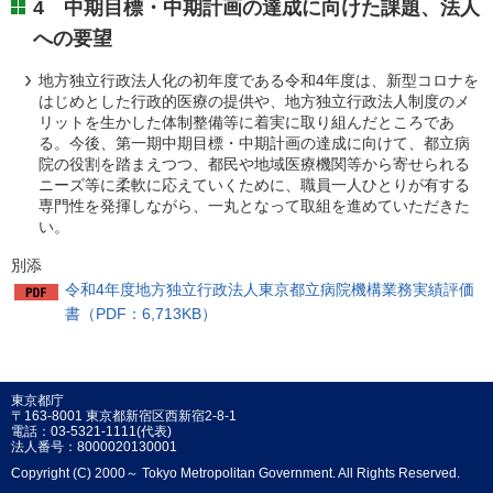
4 中期目標・中期計画の達成に向けた課題、法人
への要望
地方独立行政法人化の初年度である令和4年度は、新型コロナを
はじめとした行政的医療の提供や、地方独立行政法人制度のメ
リットを生かした体制整備等に着実に取り組んだところであ
る。今後、第一期中期目標・中期計画の達成に向けて、都立病
院の役割を踏まえつつ、都民や地域医療機関等から寄せられる
ニーズ等に柔軟に応えていくために、職員一人ひとりが有する
専門性を発揮しながら、一丸となって取組を進めていただきた
い。
別添
令和4年度地方独立行政法人東京都立病院機構業務実績評価
書（PDF：6,713KB）
東京都庁
〒163-8001 東京都新宿区西新宿2-8-1
電話：03-5321-1111(代表)
法人番号：8000020130001
Copyright (C) 2000～ Tokyo Metropolitan Government. All Rights Reserved.