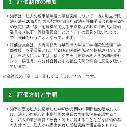
1 評価制度の概要
知事は、法人の各事業年度の業務実績について、地方独立行政
法人法第28条及び東京都地方独立行政法人評価委員会条例第2条
の規定に基づき、附属機関である東京都地方独立行政法人評価
委員会（以下「評価委員会」という。）の意見を聴いたうえ
で、評価を行うこととなっています。
評価委員会は、大野高裕氏（早稲田大学理工学術院創造理工学
部教授）を委員長とし、計24名の外部有識者で構成されていま
す。当法人については、福井次矢氏（東京医科大学茨城医療セ
ンター病院長）を分科会長とする都立病院分科会に意見を聴い
ています。
※高裕氏の「高」は、正しくは「はしごだか」です。
2 評価方針と手順
知事が定め法人に指示した4年9か月間の中期目標の達成に向
け、法人が作成した中期計画の事業の実施状況を確認するこ
と、法人の業務運営の改善・向上に資することなどを評価の基
本方針とし、法人から提出された業務実績等報告書をもとに、