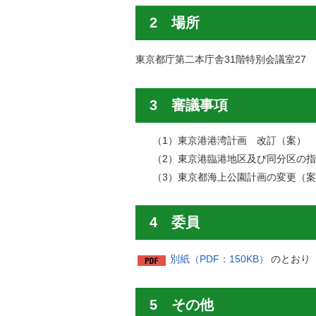
2 場所
東京都庁第二本庁舎31階特別会議室27
3 審議事項
（1）東京港港湾計画 改訂（案）
（2）東京港臨港地区及び同分区の
（3）東京都海上公園計画の変更（
4 委員
別紙（PDF：150KB）
のとおり
5 その他