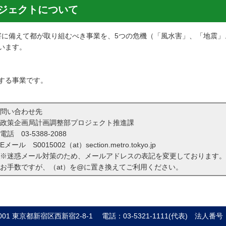
ロジェクトについて
災害に備えて都が取り組むべき事業を、5つの危機（「風水害」、「地震
います。
する事業です。
問い合わせ先
政策企画局計画調整部プロジェクト推進課
電話
03-5388-2088
Eメール S0015002（at）section.metro.tokyo.jp
※迷惑メール対策のため、メールアドレスの表記を変更しております。
お手数ですが、（at）を@に置き換えてご利用ください。
8001 東京都新宿区西新宿2-8-1
電話：03-5321-1111(代表)
法人番号：8