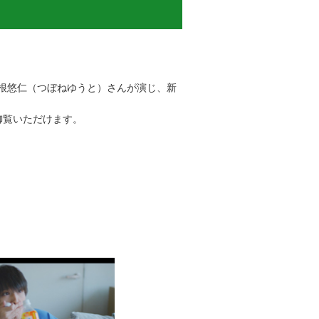
根悠仁（つぼねゆうと）さんが演じ、新
御覧いただけます。