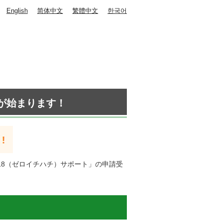
English
简体中文
繁體中文
한국어
が始まります！
018（ゼロイチハチ）サポート」の申請受