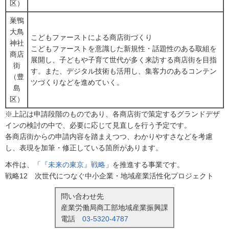
区）
巣鴨
大鳥
こどもファーストによる商店街づくり
神社
こどもファーストを意識した新規性・話題性のある取組を
商店
展開し、子どもや子育て世代が多く来訪する商店街を目指
街
す。また、デジタル技術も活用し、集客力のあるコンテン
（豊
ツづくりなどを進めていく。
島
区）
※上記は申請段階のものであり、各商店街で策定するグランドデザ
インの検討の中で、必要に応じて見直しを行う予定です。
各商店街からの申請内容を踏まえつつ、わかりやすさなどを考慮
し、表現を加筆・修正している箇所があります。
本件は、「
『未来の東京』戦略
」を推進する事業です。
戦略12 次世代につなぐ中小企業・地域産業活性化プロジェクト
問い合わせ先
産業労働局商工部地域産業振興課
電話
03-5320-4787