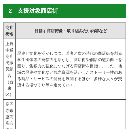
2 支援対象商店街
商店
目指す商店街像・取り組みたい内容など
街名
上野
中通
歴史と文化を活かしつつ、若者と次の時代の商店街を創る
商店
学生団体等の発信力を活かし、商店街や個店の魅力向上を
街振
図り、集客力の強化につなげる商店街を目指す。また、地
興組
域の歴史や文化など観光資源を活かしたストーリー性のあ
合
る商品・サービスの開発を展開するほか、多様な人々が交
（台
流する場づくり等を進めていく。
東
区）
高円
寺銀
座商
店会