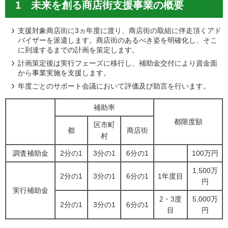
1 未来を創る商店街支援事業の概要
支援対象商店街に3ヵ年度に渡り、商店街の取組に伴走頂くアド
バイザーを派遣します。商店街のあるべき姿を明確化し、そこ
に到達するまでの計画を策定します。
計画策定後は実行フェーズに移行し、補助金交付により資金面
から事業実施を支援します。
年度ごとのサポート会議において評価及び助言を行います。
補助率
都限度額
区市町
都
商店街
村
調査補助金
2分の1
3分の1
6分の1
100万円
1,500万
2分の1
3分の1
6分の1
1年度目
円
実行補助金
2・3度
5,000万
2分の1
3分の1
6分の1
目
円