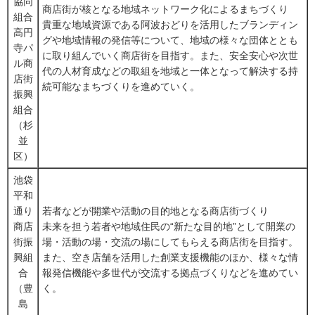
協同
商店街が核となる地域ネットワーク化によるまちづくり
組合
貴重な地域資源である阿波おどりを活用したブランディン
高円
グや地域情報の発信等について、地域の様々な団体ととも
寺パ
に取り組んでいく商店街を目指す。また、安全安心や次世
ル商
代の人材育成などの取組を地域と一体となって解決する持
店街
続可能なまちづくりを進めていく。
振興
組合
（杉
並
区）
池袋
平和
通り
若者などが開業や活動の目的地となる商店街づくり
商店
未来を担う若者や地域住民の“新たな目的地”として開業の
街振
場・活動の場・交流の場にしてもらえる商店街を目指す。
興組
また、空き店舗を活用した創業支援機能のほか、様々な情
合
報発信機能や多世代が交流する拠点づくりなどを進めてい
（豊
く。
島