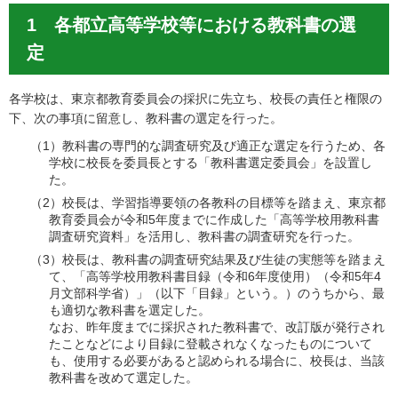
1 各都立高等学校等における教科書の選
定
各学校は、東京都教育委員会の採択に先立ち、校長の責任と権限の
下、次の事項に留意し、教科書の選定を行った。
（1）教科書の専門的な調査研究及び適正な選定を行うため、各
学校に校長を委員長とする「教科書選定委員会」を設置し
た。
（2）校長は、学習指導要領の各教科の目標等を踏まえ、東京都
教育委員会が令和5年度までに作成した「高等学校用教科書
調査研究資料」を活用し、教科書の調査研究を行った。
（3）校長は、教科書の調査研究結果及び生徒の実態等を踏まえ
て、「高等学校用教科書目録（令和6年度使用）（令和5年4
月文部科学省）」（以下「目録」という。）のうちから、最
も適切な教科書を選定した。
なお、昨年度までに採択された教科書で、改訂版が発行され
たことなどにより目録に登載されなくなったものについて
も、使用する必要があると認められる場合に、校長は、当該
教科書を改めて選定した。