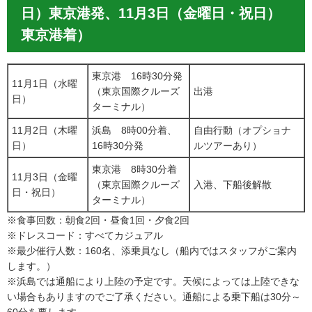
日）東京港発、11月3日（金曜日・祝日）
東京港着）
東京港 16時30分発
11月1日（水曜
（東京国際クルーズ
出港
日）
ターミナル）
11月2日（木曜
浜島 8時00分着、
自由行動（オプショナ
日）
16時30分発
ルツアーあり）
東京港 8時30分着
11月3日（金曜
（東京国際クルーズ
入港、下船後解散
日・祝日）
ターミナル）
※食事回数：朝食2回・昼食1回・夕食2回
※ドレスコード：すべてカジュアル
※最少催行人数：160名、添乗員なし（船内ではスタッフがご案内
します。）
※浜島では通船により上陸の予定です。天候によっては上陸できな
い場合もありますのでご了承ください。通船による乗下船は30分～