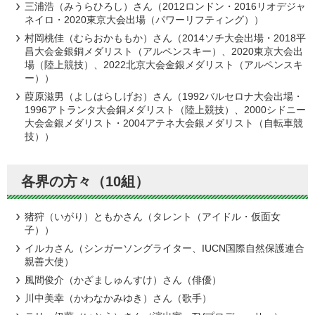
三浦浩（みうらひろし）さん（2012ロンドン・2016リオデジャ
ネイロ・2020東京大会出場（パワーリフティング））
村岡桃佳（むらおかももか）さん（2014ソチ大会出場・2018平
昌大会金銀銅メダリスト（アルペンスキー）、2020東京大会出
場（陸上競技）、2022北京大会金銀メダリスト（アルペンスキ
ー））
葭原滋男（よしはらしげお）さん（1992バルセロナ大会出場・
1996アトランタ大会銅メダリスト（陸上競技）、2000シドニー
大会金銀メダリスト・2004アテネ大会銀メダリスト（自転車競
技））
各界の方々（10組）
猪狩（いがり）ともかさん（タレント（アイドル・仮面女
子））
イルカさん（シンガーソングライター、IUCN国際自然保護連合
親善大使）
風間俊介（かざましゅんすけ）さん（俳優）
川中美幸（かわなかみゆき）さん（歌手）