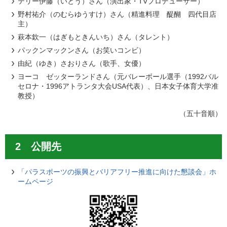
テリー伊藤（いとう）さん（演出家・TVプロデューサー）
野村祐介（のむらゆうすけ）さん（精進料理 醍醐 四代目店
主）
萩本欽一（はぎもときんいち）さん（タレント）
パックンマックンさん（お笑いコンビ）
由紀（ゆき）さおりさん（歌手、女優）
ヨーコ ゼッターランドさん（元バレーボール選手（1992バル
セロナ・1996アトランタ大会USA代表）、日本女子体育大学准
教授）
（五十音順）
2 公開先
「パラスポーツの振興とバリアフリー推進に向けた懇談会」ホ
ームページ