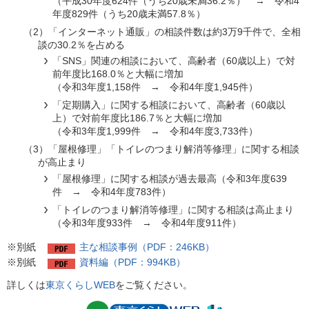
（平成30年度624件（うち20歳未満36.2％） → 令和4
年度829件（うち20歳未満57.8％）
（2）「インターネット通販」の相談件数は約3万9千件で、全相
談の30.2％を占める
「SNS」関連の相談において、高齢者（60歳以上）で対
前年度比168.0％と大幅に増加
（令和3年度1,158件 → 令和4年度1,945件）
「定期購入」に関する相談において、高齢者（60歳以
上）で対前年度比186.7％と大幅に増加
（令和3年度1,999件 → 令和4年度3,733件）
（3）「屋根修理」「トイレのつまり解消等修理」に関する相談
が高止まり
「屋根修理」に関する相談が過去最高（令和3年度639
件 → 令和4年度783件）
「トイレのつまり解消等修理」に関する相談は高止まり
（令和3年度933件 → 令和4年度911件）
※別紙
主な相談事例（PDF：246KB）
※別紙
資料編（PDF：994KB）
詳しくは
東京くらしWEB
をご覧ください。