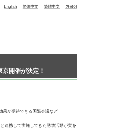
English
简体中文
繁體中文
한국어
の東京開催が決定！
効果が期待できる国際会議など
員会と連携して実施してきた誘致活動が実を