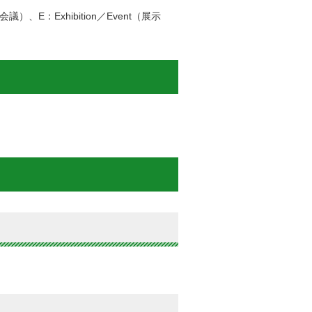
）、E：Exhibition／Event（展示